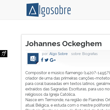
Compositor
Pressione
e
TAB
Título
músico
e
Johannes Ockeghem
do
flamengo
depois
artigo:
(1420?
F
por:
Algo Sobre
sobre:
Biografias
-1495?).
para
É
ouvir
o
o
criador
conteúdo
Compositor e músico flamengo (1420?-1495?).
de
principal
criador de uma das primeiras canções-moteto
uma
desta
para coral baseadas em textos latinos, geralm
das
tela.
extraídos das Sagradas Escrituras, para uso no
primeiras
Para
religiosos da Igreja Católica.
canções-
pular
Nasce em Termonde, na região de Flandres Ori
motetos
essa
atual Bélgica, e estuda com o mestre polifonis