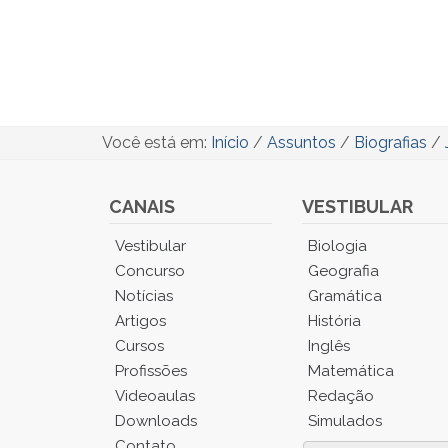
Você está em:
Início
/
Assuntos
/
Biografias
/
CANAIS
VESTIBULAR
Você
Vestibular
Biologia
está
Concurso
Geografia
no
Notícias
Gramática
Menu
Artigos
História
Principal.
Cursos
Inglês
Pressione
TAB
Profissões
Matemática
e
Videoaulas
Redação
depois
Downloads
Simulados
F
Contato