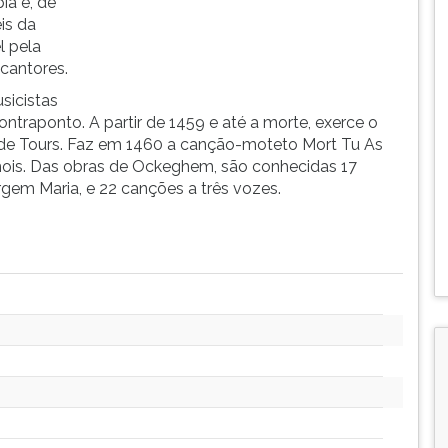
ia e, de
is da
l pela
 cantores.
sicistas
ntraponto. A partir de 1459 e até a morte, exerce o
n de Tours. Faz em 1460 a canção-moteto Mort Tu As
hois. Das obras de Ockeghem, são conhecidas 17
rgem Maria, e 22 canções a três vozes.