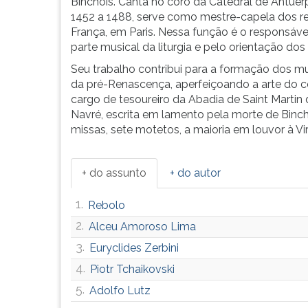
-
leitura
Binchois. Canta no coro da Catedral de Antuérp
peças
pressione
1452 a 1488, serve como mestre-capela dos re
para
TAB
França, em Paris. Nessa função é o responsáve
coral
e
parte musical da liturgia e pelo orientação dos
ba...
depois
Seu trabalho contribui para a formação dos mu
F.
da pré-Renascença, aperfeiçoando a arte do co
Para
cargo de tesoureiro da Abadia de Saint Marti
pausar
Navré, escrita em lamento pela morte de Binc
a
missas, sete motetos, a maioria em louvor à Vi
leitura
pressione
D
+ do assunto
+ do autor
(primeira
tecla
1.
Rebolo
à
2.
Alceu Amoroso Lima
esquerda
do
3.
Euryclides Zerbini
F),
4.
Piotr Tchaikovski
para
continuar
5.
Adolfo Lutz
pressione