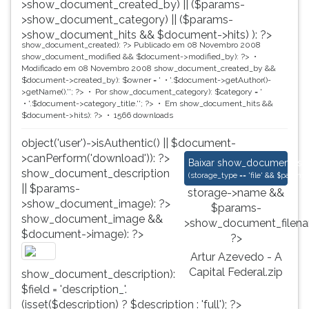
>show_document_created_by) || ($params-
>show_document_category) || ($params-
>show_document_hits && $document->hits) ): ?>
show_document_created): ?>
Publicado em 08 Novembro 2008
show_document_modified && $document->modified_by): ?>
Modificado em 08 Novembro 2008
show_document_created_by &&
$document->created_by): $owner = '
'.$document->getAuthor()-
>getName().'
'; ?>
Por
show_document_category): $category = '
'.$document->category_title.'
'; ?>
Em
show_document_hits &&
$document->hits): ?>
1566 downloads
object('user')->isAuthentic() || $document-
>canPerform('download')): ?>
Artur Azevedo - A Ca
Baixar
show_document_size
show_document_description
(
storage_type == 'file' && $para
|| $params-
storage->name &&
>show_document_image): ?>
$params-
show_document_image &&
>show_document_filena
$document->image): ?>
?>
Artur Azevedo - A
Capital Federal.zip
show_document_description):
$field = 'description_'.
(isset($description) ? $description : 'full'); ?>