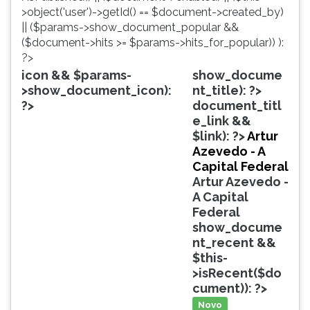
simulados
TAB
>object('user')->getId() == $document->created_by)
comentados.
e
|| ($params->show_document_popular &&
Acessibilidade
depois
($document->hits >= $params->hits_for_popular)) ):
sem
F.
?>
leitor
Para
icon && $params-
show_docume
de
pausar
>show_document_icon):
nt_title): ?>
tela.
a
?>
document_titl
leitura
e_link &&
pressione
$link): ?>
Artur
D
Azevedo - A
(primeira
Capital Federal
tecla
Artur Azevedo -
à
A Capital
esquerda
Federal
do
show_docume
F),
nt_recent &&
para
$this-
continuar
>isRecent($do
pressione
cument)): ?>
G
Novo