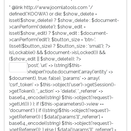
* @link http://www.joomlatools.com */
defined('KOOWA') or die; $show_delete =
isset($show_delete) ? $show_delete : $document-
>canPerform('delete'); $show_edit =
isset($show_edit) ? $show_edit : $document-
>canPerform('edit'); $button_size = 'btn-'.
(isset($button_size) ? $button_size : 'small'); ?>
isLockable() && $document->isLocked()) &&
($show_edit || $show_delete)): ?>
'post', 'url' => (string)$this-
Editar
>helper('route.document',array('entity' =>
$document), true, false), 'params' => array(
'csrf_token' => $this->object('user')->getSession()-
>getToken(), '_action' => 'delete', '_referrer' =>
base64_encode((string) $this->object('request')-
>getUrl()) ) ); if ($this->parameters()->view ==
'document') { if ((string)$this->object('request')-
>getReferrer()) { $data['params']['_referrer'] =
base64_encode((string) $this->object('request')-
>getReferrer()); } else { $data['params']['_referrer'] =