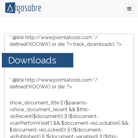
Conteúdo
Pressione
grátis
TAB
* @link http://www.joomlatools.com */
para
e
defined('KOOWA') or die; ?>
track_downloads): ?>
vestibular,
depois
enem
F
Downloads
e
para
concursos.
ouvir
Videoaulas,
o
* @link http://www.joomlatools.com */
resumos
conteúdo
defined('KOOWA') or die; ?>
e
principal
download
desta
de
tela.
show_document_title || ($params-
livros,
Para
>show_document_recent && $this-
biografias,
pular
>isRecent($document)) || ($document-
guia
essa
>canPerform('edit') && $document->isLockable() &&
de
leitura
$document->isLocked()) || (!$document-
profissões,
pressione
>isPublished() || !$document->enabled) || ($this-