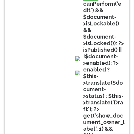
(primeira
canPerform('e
tecla
dit') &&
à
$document-
direita
>isLockable()
do
&&
F).
$document-
Para
>isLocked()): ?>
ir
isPublished() ||
ao
!$document-
menu
>enabled): ?>
doc
principal
enabled ?
pressione
$this-
doc
a
>translate($do
tecla
cument-
J
>status) : $this-
e
>translate('Dra
depois
ft'); ?>
F.
get('show_doc
Pressione
ument_owner_l
F
abel', 1) &&
para