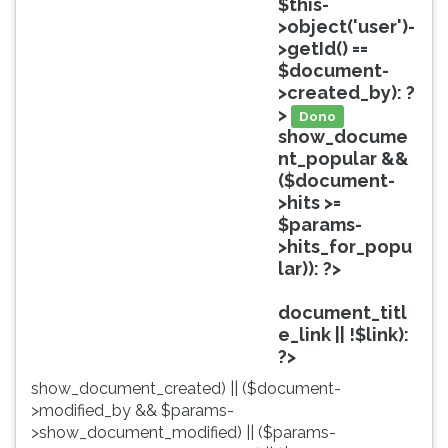
$this-
ouvir
>object('user')-
essa
>getId() ==
instrução
$document-
novamente.
>created_by): ?
>
Dono
show_docume
nt_popular &&
($document-
>hits >=
$params-
>hits_for_popu
lar)): ?>
Popular
document_titl
e_link || !$link):
?>
show_document_created) || ($document-
>modified_by && $params-
>show_document_modified) || ($params-