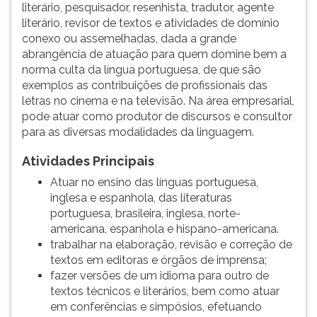
(primeira
literário, pesquisador, resenhista, tradutor, agente
tecla
literário, revisor de textos e atividades de domínio
à
conexo ou assemelhadas, dada a grande
direita
abrangência de atuação para quem domine bem a
do
norma culta da língua portuguesa, de que são
F).
exemplos as contribuições de profissionais das
Para
letras no cinema e na televisão. Na área empresarial,
ir
pode atuar como produtor de discursos e consultor
ao
para as diversas modalidades da linguagem.
menu
Atividades Principais
principal
pressione
Atuar no ensino das línguas portuguesa,
a
inglesa e espanhola, das literaturas
tecla
portuguesa, brasileira, inglesa, norte-
J
americana, espanhola e hispano-americana.
e
trabalhar na elaboração, revisão e correção de
depois
textos em editoras e órgãos de imprensa;
F.
fazer versões de um idioma para outro de
Pressione
textos técnicos e literários, bem como atuar
F
em conferências e simpósios, efetuando
para