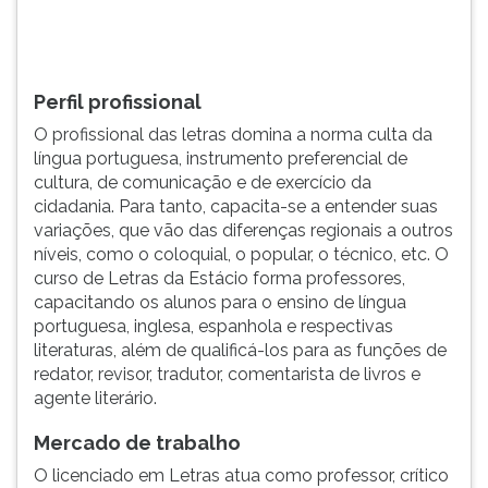
e
TAB
de
e
exe...
depois
F.
Perfil profissional
Para
O profissional das letras domina a norma culta da
pausar
língua portuguesa, instrumento preferencial de
a
cultura, de comunicação e de exercício da
leitura
cidadania. Para tanto, capacita-se a entender suas
pressione
variações, que vão das diferenças regionais a outros
D
níveis, como o coloquial, o popular, o técnico, etc. O
(primeira
curso de Letras da Estácio forma professores,
tecla
capacitando os alunos para o ensino de língua
à
portuguesa, inglesa, espanhola e respectivas
esquerda
literaturas, além de qualificá-los para as funções de
do
redator, revisor, tradutor, comentarista de livros e
F),
agente literário.
para
continuar
Mercado de trabalho
pressione
G
O licenciado em Letras atua como professor, crítico