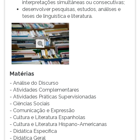
interpretações simultâneas ou consecutivas;
ouvir
desenvolver pesquisas, estudos, análises e
essa
teses de linguística e literatura.
instrução
novamente.
Matérias
- Análise do Discurso
- Atividades Complementares
- Atividades Práticas Supervisionadas
- Ciências Sociais
- Comunicação e Expressão
- Cultura e Literatura Espanholas
- Cultura e Literatura Híspano-Americanas
- Didática Específica
- Didática Geral