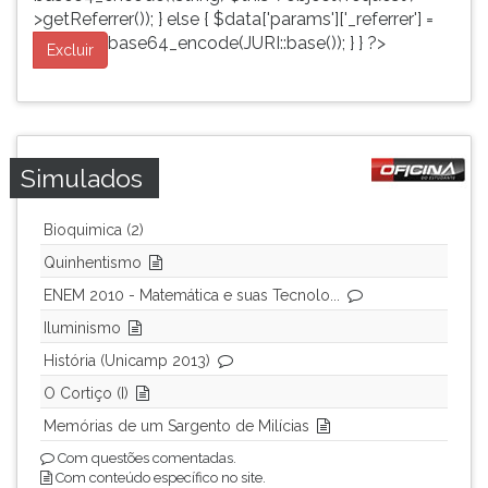
>getReferrer()); } else { $data['params']['_referrer'] =
base64_encode(JURI::base()); } } ?>
Excluir
Simulados
Bioquimica (2)
Quinhentismo
ENEM 2010 - Matemática e suas Tecnolo...
Iluminismo
História (Unicamp 2013)
O Cortiço (I)
Memórias de um Sargento de Milícias
Com questões comentadas.
Com conteúdo específico no site.