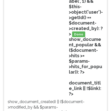
abel', 1) &&
ouvir
$this-
essa
>object('user')-
instrução
>getId() ==
novamente.
$document-
>created_by): ?
>
Dono
show_docume
nt_popular &&
($document-
>hits >=
$params-
>hits_for_popu
lar)): ?>
Popular
document_titl
e_link || !$link):
?>
show_document_created) || ($document-
>modified_by && $params-