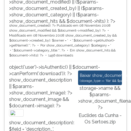
>show_document_modified) || ($params-
>show_document_created_by) || ($params-
>show_document_category) || ($params-
>show_document_hits && $document->hits) ): ?>
show_document_created): ?>
Publicado em 08 Novembro 2008
show_document_modified && $document->modified_by): ?>
Modificado em 08 Novembro 2008
show_document_created_by &&
$document->created_by): $owner = '
'.$document->getAuthor()-
>getName().'
'; ?>
Por
show_document_category): $category = '
'.$document->category_title.'
'; ?>
Em
show_document_hits &&
$document->hits): ?>
1456 downloads
object('user')->isAuthentic() || $document-
>canPerform('download')): ?>
Euclides da Cunha -
Baixar
show_document_size
show_document_description
(
storage_type == 'file' && $para
|| $params-
storage->name &&
>show_document_image): ?>
$params-
show_document_image &&
>show_document_filena
$document->image): ?>
?>
Euclides da Cunha -
Os Sertoes.zip
show_document_description):
$field = 'description_'.