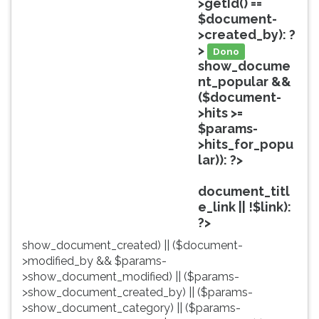
>getId() ==
ouvir
$document-
essa
>created_by): ?
instrução
>
Dono
novamente.
show_docume
nt_popular &&
($document-
>hits >=
$params-
>hits_for_popu
lar)): ?>
Popular
document_titl
e_link || !$link):
?>
show_document_created) || ($document-
>modified_by && $params-
>show_document_modified) || ($params-
>show_document_created_by) || ($params-
>show_document_category) || ($params-