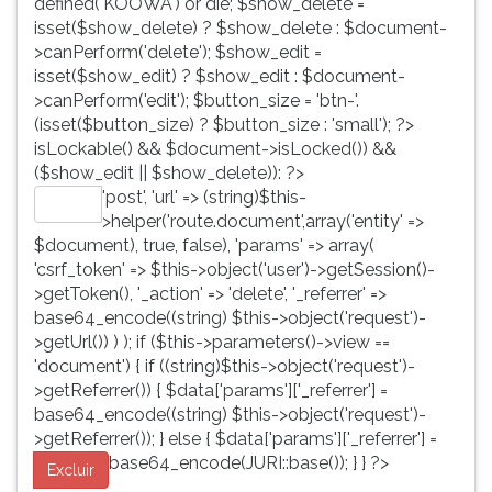
defined('KOOWA') or die; $show_delete =
isset($show_delete) ? $show_delete : $document-
>canPerform('delete'); $show_edit =
isset($show_edit) ? $show_edit : $document-
>canPerform('edit'); $button_size = 'btn-'.
(isset($button_size) ? $button_size : 'small'); ?>
isLockable() && $document->isLocked()) &&
($show_edit || $show_delete)): ?>
'post', 'url' => (string)$this-
Editar
>helper('route.document',array('entity' =>
$document), true, false), 'params' => array(
'csrf_token' => $this->object('user')->getSession()-
>getToken(), '_action' => 'delete', '_referrer' =>
base64_encode((string) $this->object('request')-
>getUrl()) ) ); if ($this->parameters()->view ==
'document') { if ((string)$this->object('request')-
>getReferrer()) { $data['params']['_referrer'] =
base64_encode((string) $this->object('request')-
>getReferrer()); } else { $data['params']['_referrer'] =
base64_encode(JURI::base()); } } ?>
Excluir