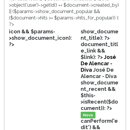
simulados
TAB
>object('user')->getId() == $document->created_by)
comentados.
e
|| ($params->show_document_popular &&
Acessibilidade
depois
($document->hits >= $params->hits_for_popular)) ):
sem
F.
?>
leitor
Para
icon && $params-
show_docume
de
pausar
>show_document_icon):
nt_title): ?>
tela.
a
?>
document_titl
leitura
e_link &&
pressione
$link): ?>
José
D
De Alencar -
(primeira
Diva
José De
tecla
Alencar - Diva
à
show_docume
esquerda
nt_recent &&
do
$this-
F),
>isRecent($do
para
cument)): ?>
continuar
Novo
pressione
canPerform('e
G
dit') &&