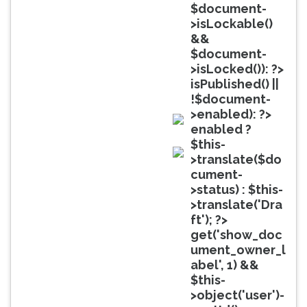
(primeira
$document-
tecla
>isLockable()
à
&&
direita
$document-
do
>isLocked()): ?>
F).
isPublished() ||
Para
!$document-
ir
>enabled): ?>
ao
enabled ?
doc
menu
$this-
principal
>translate($do
doc
pressione
cument-
a
>status) : $this-
tecla
>translate('Dra
J
ft'); ?>
e
get('show_doc
depois
ument_owner_l
F.
abel', 1) &&
Pressione
$this-
F
>object('user')-
para