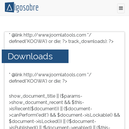
Conteúdo
Pressione
grátis
TAB
* @link http://www.joomlatools.com */
para
e
defined('KOOWA') or die; ?>
track_downloads): ?>
vestibular,
depois
enem
F
Downloads
e
para
concursos.
ouvir
Videoaulas,
o
* @link http://www.joomlatools.com */
resumos
conteúdo
defined('KOOWA') or die; ?>
e
principal
download
desta
de
tela.
show_document_title || ($params-
livros,
Para
>show_document_recent && $this-
biografias,
pular
>isRecent($document)) || ($document-
guia
essa
>canPerform('edit') && $document->isLockable() &&
de
leitura
$document->isLocked()) || (!$document-
profissões,
pressione
>isPublished() || !$document->enabled) || ($this-