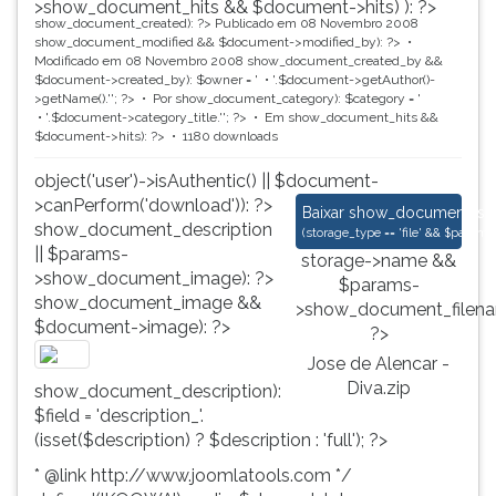
>show_document_hits && $document->hits) ): ?>
show_document_created): ?>
Publicado em 08 Novembro 2008
show_document_modified && $document->modified_by): ?>
Modificado em 08 Novembro 2008
show_document_created_by &&
$document->created_by): $owner = '
'.$document->getAuthor()-
>getName().'
'; ?>
Por
show_document_category): $category = '
'.$document->category_title.'
'; ?>
Em
show_document_hits &&
$document->hits): ?>
1180 downloads
object('user')->isAuthentic() || $document-
>canPerform('download')): ?>
Jose de Alencar - Di
Baixar
show_document_size
show_document_description
(
storage_type == 'file' && $para
|| $params-
storage->name &&
>show_document_image): ?>
$params-
show_document_image &&
>show_document_filena
$document->image): ?>
?>
Jose de Alencar -
Diva.zip
show_document_description):
$field = 'description_'.
(isset($description) ? $description : 'full'); ?>
* @link http://www.joomlatools.com */