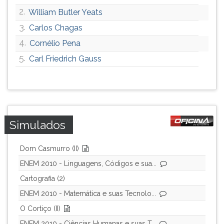
ouvir
2.
William Butler Yeats
essa
3.
Carlos Chagas
instrução
4.
Cornélio Pena
novamente.
5.
Carl Friedrich Gauss
Simulados
Dom Casmurro (II)
ENEM 2010 - Linguagens, Códigos e sua...
Cartografia (2)
ENEM 2010 - Matemática e suas Tecnolo...
O Cortiço (II)
ENEM 2010 - Ciências Humanas e suas T...