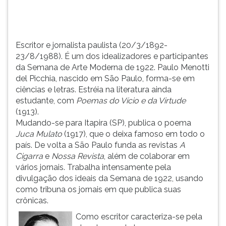
de
TAB
1922.
e
Paulo
depois
Menotti
F.
Escritor e jornalista paulista (20/3/1892-
d...
Para
23/8/1988). É um dos idealizadores e participantes
pausar
da Semana de Arte Moderna de 1922. Paulo Menotti
a
del Picchia, nascido em São Paulo, forma-se em
leitura
ciências e letras. Estréia na literatura ainda
pressione
estudante, com
Poemas do Vício e da Virtude
D
(1913).
(primeira
Mudando-se para Itapira (SP), publica o poema
tecla
Juca Mulato
(1917), que o deixa famoso em todo o
à
país. De volta a São Paulo funda as revistas
A
esquerda
Cigarra
e
Nossa Revista
, além de colaborar em
do
vários jornais. Trabalha intensamente pela
F),
divulgação dos ideais da Semana de 1922, usando
para
como tribuna os jornais em que publica suas
continuar
crônicas.
pressione
Como escritor caracteriza-se pela
G