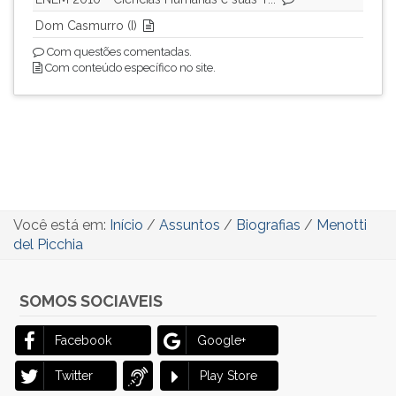
Dom Casmurro (I)
Com questões comentadas.
Com conteúdo específico no site.
Você está em:
Início
/
Assuntos
/
Biografias
/
Menotti
del Picchia
SOMOS SOCIAVEIS
Facebook
Google+
Twitter
Play Store