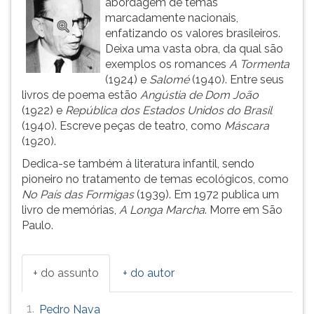
abordagem de temas
(primeira
marcadamente nacionais,
tecla
enfatizando os valores brasileiros.
à
Deixa uma vasta obra, da qual são
direita
exemplos os romances
A Tormenta
do
(1924) e
Salomé
(1940). Entre seus
F).
livros de poema estão
Angústia de Dom João
Para
(1922) e
República dos Estados Unidos do Brasil
ir
(1940). Escreve peças de teatro, como
Máscara
ao
(1920).
menu
principal
Dedica-se também à literatura infantil, sendo
pressione
pioneiro no tratamento de temas ecológicos, como
a
No País das Formigas
(1939). Em 1972 publica um
tecla
livro de memórias,
A Longa Marcha
. Morre em São
J
Paulo.
e
depois
F.
+ do assunto
+ do autor
Pressione
F
1.
Pedro Nava
para