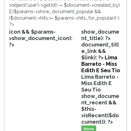
simulados
TAB
>object('user')->getId() == $document->created_by)
comentados.
e
|| ($params->show_document_popular &&
Acessibilidade
depois
($document->hits >= $params->hits_for_popular)) ):
sem
F.
?>
leitor
Para
icon && $params-
show_docume
de
pausar
>show_document_icon):
nt_title): ?>
tela.
a
?>
document_titl
leitura
e_link &&
pressione
$link): ?>
Lima
D
Barreto - Miss
(primeira
Edith E Seu Tio
tecla
Lima Barreto -
à
Miss Edith E
esquerda
Seu Tio
do
show_docume
F),
nt_recent &&
para
$this-
continuar
>isRecent($do
pressione
cument)): ?>
G
Novo