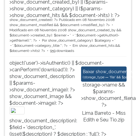
>show_document_created_by) || ($params-
>show_document_category) || ($params-
>show_document_hits && $document->hits) ): ?>
show_document_created): ?>
Publicado em 08 Novembro 2008
show_document_modified && $document->modified_by): ?>
Modificado em 08 Novembro 2008
show_document_created_by &&
$document->created_by): $owner = '
'.$document->getAuthor()-
>getName().'
'; ?>
Por
show_document_category): $category = '
'.$document->category_title.'
'; ?>
Em
show_document_hits &&
$document->hits): ?>
959 downloads
object('user')->isAuthentic() || $document-
>canPerform('download')): ?>
Lima Barreto - Miss 
Baixar
show_document_size
show_document_description
(
storage_type == 'file' && $para
|| $params-
storage->name &&
>show_document_image): ?>
$params-
show_document_image &&
>show_document_filena
$document->image): ?>
?>
Lima Barreto - Miss
Edith e Seu Tio.zip
show_document_description):
$field = 'description_'.
(isset($description) ? $description : 'full'); ?>