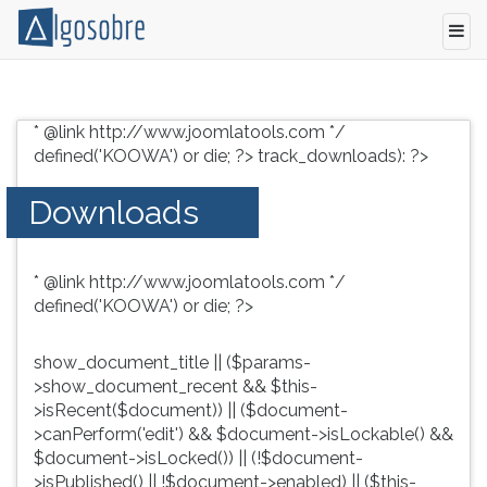
Conteúdo
Pressione
grátis
TAB
* @link http://www.joomlatools.com */
para
e
defined('KOOWA') or die; ?>
track_downloads): ?>
vestibular,
depois
enem
F
Downloads
e
para
concursos.
ouvir
Videoaulas,
o
* @link http://www.joomlatools.com */
resumos
conteúdo
defined('KOOWA') or die; ?>
e
principal
download
desta
de
tela.
show_document_title || ($params-
livros,
Para
>show_document_recent && $this-
biografias,
pular
>isRecent($document)) || ($document-
guia
essa
>canPerform('edit') && $document->isLockable() &&
de
leitura
$document->isLocked()) || (!$document-
profissões,
pressione
>isPublished() || !$document->enabled) || ($this-