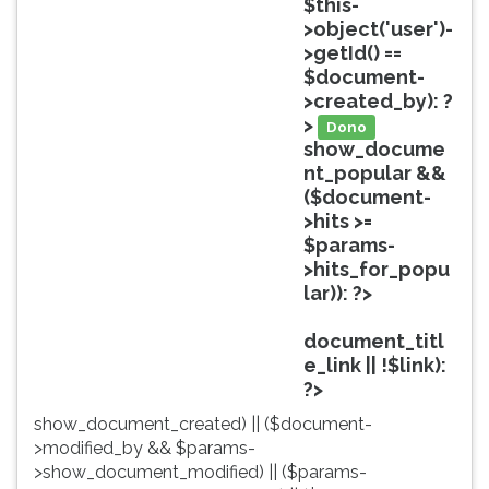
$this-
ouvir
>object('user')-
essa
>getId() ==
instrução
$document-
novamente.
>created_by): ?
>
Dono
show_docume
nt_popular &&
($document-
>hits >=
$params-
>hits_for_popu
lar)): ?>
Popular
document_titl
e_link || !$link):
?>
show_document_created) || ($document-
>modified_by && $params-
>show_document_modified) || ($params-