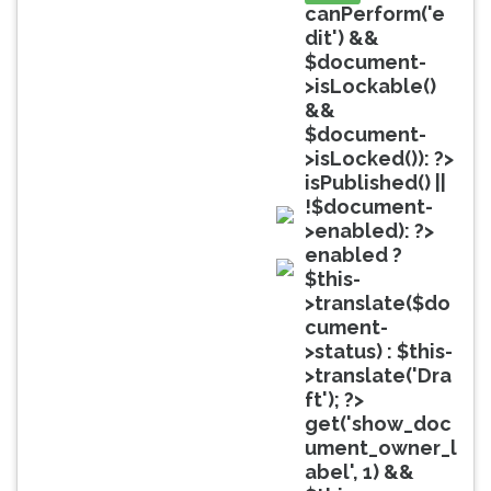
(primeira
canPerform('e
tecla
dit') &&
à
$document-
direita
>isLockable()
do
&&
F).
$document-
Para
>isLocked()): ?>
ir
isPublished() ||
ao
!$document-
menu
>enabled): ?>
doc
principal
enabled ?
pressione
$this-
doc
a
>translate($do
tecla
cument-
J
>status) : $this-
e
>translate('Dra
depois
ft'); ?>
F.
get('show_doc
Pressione
ument_owner_l
F
abel', 1) &&
para