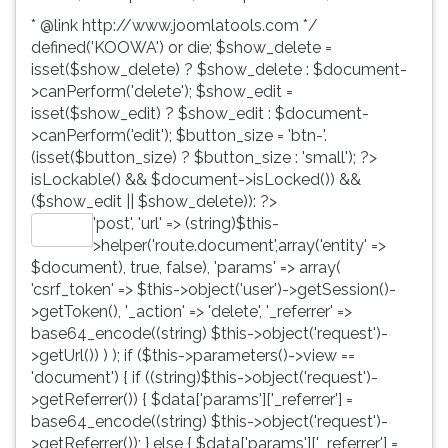
* @link http://www.joomlatools.com */
defined('KOOWA') or die; $show_delete =
isset($show_delete) ? $show_delete : $document-
>canPerform('delete'); $show_edit =
isset($show_edit) ? $show_edit : $document-
>canPerform('edit'); $button_size = 'btn-'.
(isset($button_size) ? $button_size : 'small'); ?>
isLockable() && $document->isLocked()) &&
($show_edit || $show_delete)): ?>
'post', 'url' => (string)$this-
Editar
>helper('route.document',array('entity' =>
$document), true, false), 'params' => array(
'csrf_token' => $this->object('user')->getSession()-
>getToken(), '_action' => 'delete', '_referrer' =>
base64_encode((string) $this->object('request')-
>getUrl()) ) ); if ($this->parameters()->view ==
'document') { if ((string)$this->object('request')-
>getReferrer()) { $data['params']['_referrer'] =
base64_encode((string) $this->object('request')-
>getReferrer()); } else { $data['params']['_referrer'] =