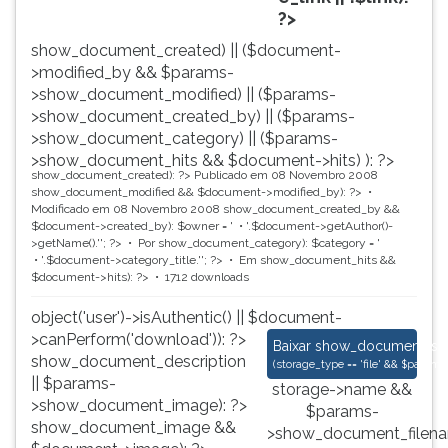
?>
show_document_created) || ($document-
>modified_by && $params-
>show_document_modified) || ($params-
>show_document_created_by) || ($params-
>show_document_category) || ($params-
>show_document_hits && $document->hits) ): ?>
show_document_created): ?>
Publicado em 08 Novembro 2008
show_document_modified && $document->modified_by): ?>
Modificado em 08 Novembro 2008
show_document_created_by &&
$document->created_by): $owner = '
'.$document->getAuthor()-
>getName().'
'; ?>
Por
show_document_category): $category = '
'.$document->category_title.'
'; ?>
Em
show_document_hits &&
$document->hits): ?>
1712 downloads
object('user')->isAuthentic() || $document-
>canPerform('download')): ?>
Documentos Historico
Baixar
show_document_size
show_document_description
(
storage_type == 'file' && $para
|| $params-
storage->name &&
>show_document_image): ?>
$params-
show_document_image &&
>show_document_filena