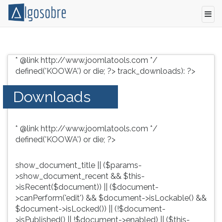
Conteúdo
Pressione
grátis
TAB
* @link http://www.joomlatools.com */
para
e
defined('KOOWA') or die; ?>
track_downloads): ?>
vestibular,
depois
enem
F
Downloads
e
para
concursos.
ouvir
Videoaulas,
o
* @link http://www.joomlatools.com */
resumos
conteúdo
defined('KOOWA') or die; ?>
e
principal
download
desta
de
tela.
show_document_title || ($params-
livros,
Para
>show_document_recent && $this-
biografias,
pular
>isRecent($document)) || ($document-
guia
essa
>canPerform('edit') && $document->isLockable() &&
de
leitura
$document->isLocked()) || (!$document-
profissões,
pressione
>isPublished() || !$document->enabled) || ($this-