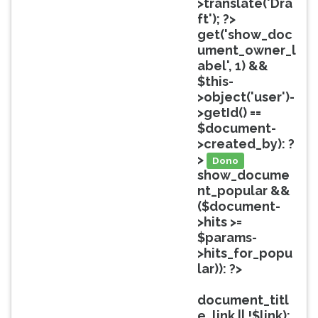
>translate('Dra
ouvir
ft'); ?>
essa
get('show_doc
instrução
ument_owner_l
novamente.
abel', 1) &&
$this-
>object('user')-
>getId() ==
$document-
>created_by): ?
>
Dono
show_docume
nt_popular &&
($document-
>hits >=
$params-
>hits_for_popu
lar)): ?>
Popular
document_titl
e_link || !$link):