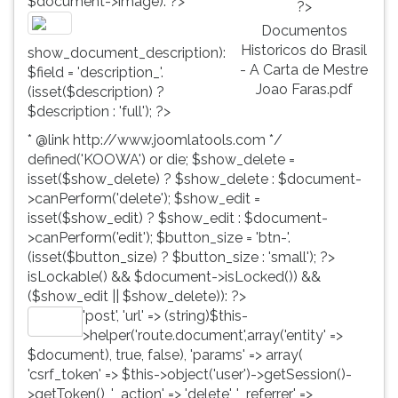
$document->image): ?>
?>
Documentos
Historicos do Brasil
show_document_description):
- A Carta de Mestre
$field = 'description_'.
Joao Faras.pdf
(isset($description) ?
$description : 'full'); ?>
* @link http://www.joomlatools.com */
defined('KOOWA') or die; $show_delete =
isset($show_delete) ? $show_delete : $document-
>canPerform('delete'); $show_edit =
isset($show_edit) ? $show_edit : $document-
>canPerform('edit'); $button_size = 'btn-'.
(isset($button_size) ? $button_size : 'small'); ?>
isLockable() && $document->isLocked()) &&
($show_edit || $show_delete)): ?>
'post', 'url' => (string)$this-
Editar
>helper('route.document',array('entity' =>
$document), true, false), 'params' => array(
'csrf_token' => $this->object('user')->getSession()-
>getToken(), '_action' => 'delete', '_referrer' =>