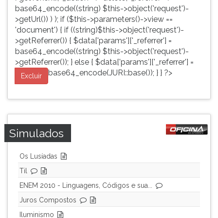
base64_encode((string) $this->object('request')-
>getUrl()) ) ); if ($this->parameters()->view ==
'document') { if ((string)$this->object('request')-
>getReferrer()) { $data['params']['_referrer'] =
base64_encode((string) $this->object('request')-
>getReferrer()); } else { $data['params']['_referrer'] =
base64_encode(JURI::base()); } } ?>
Excluir
Simulados
Os Lusíadas
Til
ENEM 2010 - Linguagens, Códigos e sua...
Juros Compostos
Iluminismo