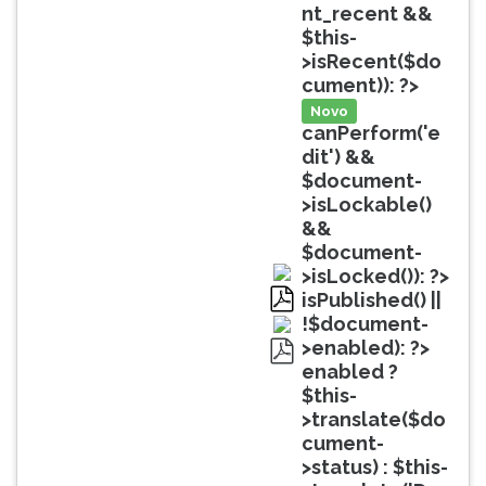
(primeira
nt_recent &&
tecla
$this-
à
>isRecent($do
direita
cument)): ?>
do
Novo
F).
canPerform('e
Para
dit') &&
ir
$document-
ao
>isLockable()
menu
&&
principal
$document-
pressione
>isLocked()): ?>
a
isPublished() ||
tecla
pdf
!$document-
J
>enabled): ?>
e
enabled ?
pdf
depois
$this-
F.
>translate($do
Pressione
cument-
F
>status) : $this-
para