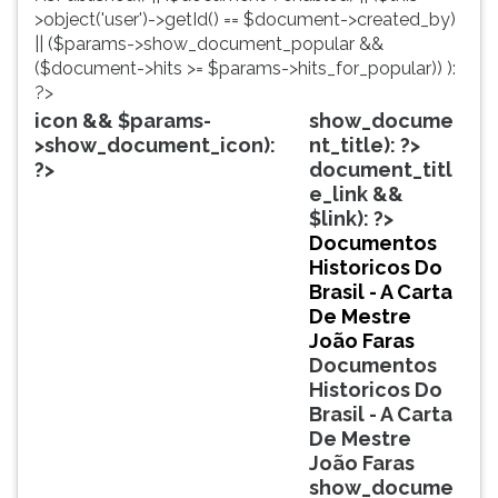
simulados
TAB
>object('user')->getId() == $document->created_by)
comentados.
e
|| ($params->show_document_popular &&
Acessibilidade
depois
($document->hits >= $params->hits_for_popular)) ):
sem
F.
?>
leitor
Para
icon && $params-
show_docume
de
pausar
>show_document_icon):
nt_title): ?>
tela.
a
?>
document_titl
leitura
e_link &&
pressione
$link): ?>
D
Documentos
(primeira
Historicos Do
tecla
Brasil - A Carta
à
De Mestre
esquerda
João Faras
do
Documentos
F),
Historicos Do
para
Brasil - A Carta
continuar
De Mestre
pressione
João Faras
G
show_docume