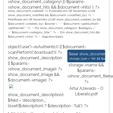
>show_document_category) || ($params-
>show_document_hits && $document->hits) ): ?>
show_document_created): ?>
Publicado em 08 Novembro 2008
show_document_modified && $document->modified_by): ?>
Modificado em 08 Novembro 2008
show_document_created_by &&
$document->created_by): $owner = '
'.$document->getAuthor()-
>getName().'
'; ?>
Por
show_document_category): $category = '
'.$document->category_title.'
'; ?>
Em
show_document_hits &&
$document->hits): ?>
1649 downloads
object('user')->isAuthentic() || $document-
>canPerform('download')): ?>
Artur Azevedo - O Li
Baixar
show_document_size
show_document_description
(
storage_type == 'file' && $para
|| $params-
storage->name &&
>show_document_image): ?>
$params-
show_document_image &&
>show_document_filena
$document->image): ?>
?>
Artur Azevedo - O
Liberato.pdf
show_document_description):
$field = 'description_'.
(isset($description) ? $description : 'full'); ?>