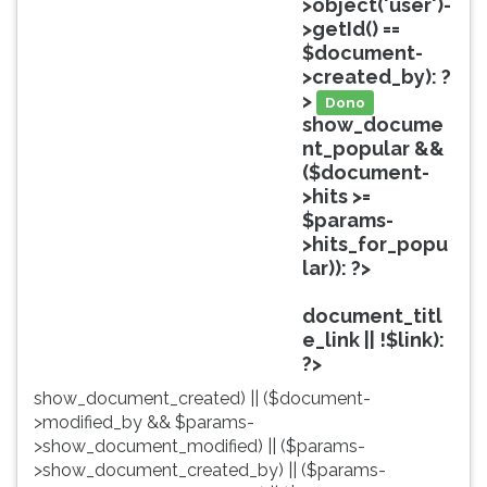
>object('user')-
ouvir
>getId() ==
essa
$document-
instrução
>created_by): ?
novamente.
>
Dono
show_docume
nt_popular &&
($document-
>hits >=
$params-
>hits_for_popu
lar)): ?>
Popular
document_titl
e_link || !$link):
?>
show_document_created) || ($document-
>modified_by && $params-
>show_document_modified) || ($params-
>show_document_created_by) || ($params-