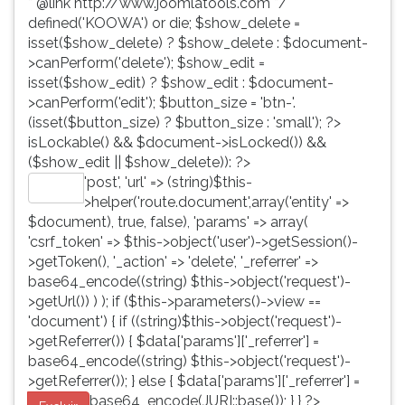
* @link http://www.joomlatools.com */
defined('KOOWA') or die; $show_delete =
isset($show_delete) ? $show_delete : $document-
>canPerform('delete'); $show_edit =
isset($show_edit) ? $show_edit : $document-
>canPerform('edit'); $button_size = 'btn-'.
(isset($button_size) ? $button_size : 'small'); ?>
isLockable() && $document->isLocked()) &&
($show_edit || $show_delete)): ?>
'post', 'url' => (string)$this-
Editar
>helper('route.document',array('entity' =>
$document), true, false), 'params' => array(
'csrf_token' => $this->object('user')->getSession()-
>getToken(), '_action' => 'delete', '_referrer' =>
base64_encode((string) $this->object('request')-
>getUrl()) ) ); if ($this->parameters()->view ==
'document') { if ((string)$this->object('request')-
>getReferrer()) { $data['params']['_referrer'] =
base64_encode((string) $this->object('request')-
>getReferrer()); } else { $data['params']['_referrer'] =
base64_encode(JURI::base()); } } ?>