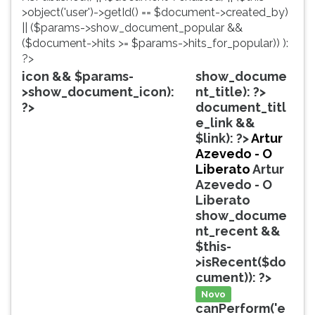
simulados
TAB
>object('user')->getId() == $document->created_by)
comentados.
e
|| ($params->show_document_popular &&
Acessibilidade
depois
($document->hits >= $params->hits_for_popular)) ):
sem
F.
?>
leitor
Para
icon && $params-
show_docume
de
pausar
>show_document_icon):
nt_title): ?>
tela.
a
?>
document_titl
leitura
e_link &&
pressione
$link): ?>
Artur
D
Azevedo - O
(primeira
Liberato
Artur
tecla
Azevedo - O
à
Liberato
esquerda
show_docume
do
nt_recent &&
F),
$this-
para
>isRecent($do
continuar
cument)): ?>
pressione
Novo
G
canPerform('e