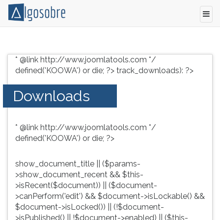
Conteúdo
Pressione
grátis
TAB
* @link http://www.joomlatools.com */
para
e
defined('KOOWA') or die; ?>
track_downloads): ?>
vestibular,
depois
enem
F
Downloads
e
para
concursos.
ouvir
Videoaulas,
o
* @link http://www.joomlatools.com */
resumos
conteúdo
defined('KOOWA') or die; ?>
e
principal
download
desta
de
tela.
show_document_title || ($params-
livros,
Para
>show_document_recent && $this-
biografias,
pular
>isRecent($document)) || ($document-
guia
essa
>canPerform('edit') && $document->isLockable() &&
de
leitura
$document->isLocked()) || (!$document-
profissões,
pressione
>isPublished() || !$document->enabled) || ($this-