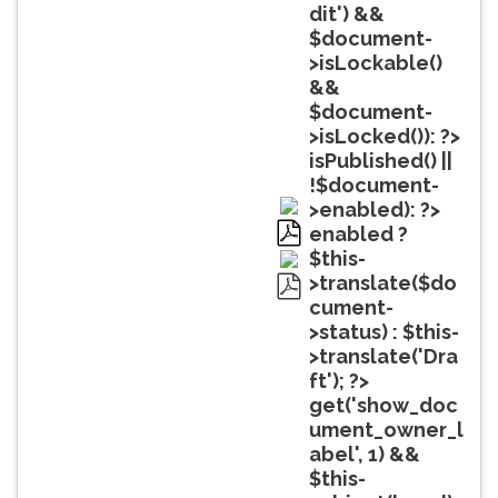
(primeira
dit') &&
tecla
$document-
à
>isLockable()
direita
&&
do
$document-
F).
>isLocked()): ?>
Para
isPublished() ||
ir
!$document-
ao
>enabled): ?>
menu
enabled ?
principal
pdf
$this-
pressione
>translate($do
a
cument-
pdf
tecla
>status) : $this-
J
>translate('Dra
e
ft'); ?>
depois
get('show_doc
F.
ument_owner_l
Pressione
abel', 1) &&
F
$this-
para