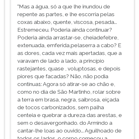
"Mas a água, só a que lhe inundou de
repente as partes, e lhe escorria pelas
coxas abaixo, quente, viscosa, pesada...
Estremeceu. Poderia ainda continuar?
Poderia ainda arrastar-se, cheiadefebre,
extenuada, emferida,pelaserra a cabo? E
as dores, cada vez mais apertadas, que a
varavam de lado a lado, a princípio
rastejantes, quase , voluptosas, e depois
piores que facadas? Não, não podia
continua1: Agora só atirar-se ao chão e,
como no dia de São Martinho, rolar sobre
a terra em brasa, negra, saibrosa, eiçada
de tocos carbonizados, sem palha
centeia e quebrar a dureza das arestas, e
sem o desavergonhado. do Armindo a
cantar-lhe loas ao ouvido... Aguilhoado de
todos os lados, o corpo começou a