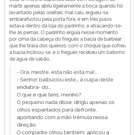
mártir, apenas abriu ligeiramente a boca quando foi
ouvir
levantado pelas orelhas: mal caiu, ergueu-se,
essa
embarafustou pela porta fora, e em três pulos
instrução
estava dentro da loja do padrinho, e atracando-se-
novamente.
lhe às pernas. O padrinho erguia nesse momento
por cima da cabeça do freguês a bacia de barbear
que lhe tirara dos queixos: com o choque que sofreu
a bacia inclinou-se, e o freguês recebeu um batismo
de água de sabão.
- Ora, mestre, esta não está má!...
- Senhor, balbuciou este... a culpa deste
endiabra- do...
O que é que tens, menino?
O pequeno nada disse; dirigiu apenas os
olhos espantados para defronte,
apontando com a mão trêmula nessa
direção.
O compadre olhou também, aplicou a