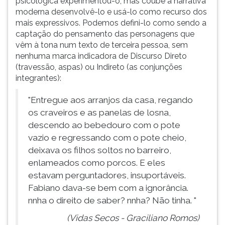
psicológica experimentou-o, mas coube à narrativa
moderna desenvolvê-lo e usá-lo como recurso dos
mais expressivos. Podemos defini-lo como sendo a
captação do pensamento das personagens que
vêm à tona num texto de terceira pessoa, sem
nenhuma marca indicadora de Discurso Direto
(travessão, aspas) ou Indireto (as conjunções
integrantes):
"Entregue aos arranjos da casa, regando
os craveiros e as panelas de losna,
descendo ao bebedouro com o pote
vazio e regressando com o pote cheio,
deixava os filhos soltos no barreiro,
enlameados como porcos. E eles
estavam perguntadores, insuportáveis.
Fabiano dava-se bem com a ignorância.
nnha o direito de saber? nnha? Não tinha. "
(Vidas Secos - Graciliano Romos)