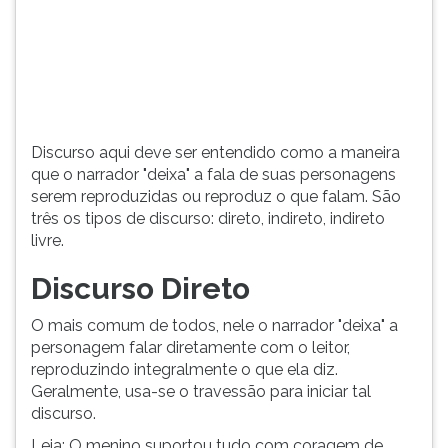
(primeira
tecla
à
direita
do
F).
Para
Discurso aqui deve ser entendido como a maneira
ir
que o narrador "deixa" a fala de suas personagens
ao
serem reproduzidas ou reproduz o que falam. São
menu
três os tipos de discurso: direto, indireto, indireto
principal
livre.
pressione
a
Discurso Direto
tecla
J
O mais comum de todos, nele o narrador "deixa" a
e
personagem falar diretamente com o leitor,
depois
reproduzindo integralmente o que ela diz.
F.
Geralmente, usa-se o travessão para iniciar tal
Pressione
discurso.
F
Leia: O menino suportou tudo com coragem de
para