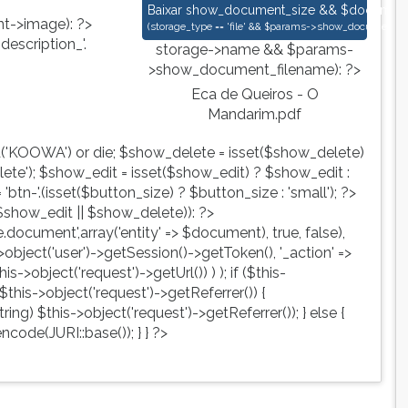
Eca de Queiros - O Mandarim.pdf
Baixar
show_document_size && $document->s
->image): ?>
(
storage_type == 'file' && $params->show_document_ex
escription_'.
storage->name && $params-
>show_document_filename): ?>
Eca de Queiros - O
Mandarim.pdf
d('KOOWA') or die; $show_delete = isset($show_delete)
te'); $show_edit = isset($show_edit) ? $show_edit :
tn-'.(isset($button_size) ? $button_size : 'small'); ?>
show_edit || $show_delete)): ?>
ute.document',array('entity' => $document), true, false),
->object('user')->getSession()->getToken(), '_action' =>
is->object('request')->getUrl()) ) ); if ($this-
$this->object('request')->getReferrer()) {
ing) $this->object('request')->getReferrer()); } else {
ncode(JURI::base()); } } ?>