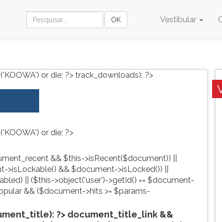
Vestibular
('KOOWA') or die; ?>
track_downloads): ?>
('KOOWA') or die; ?>
ment_recent && $this->isRecent($document)) ||
->isLockable() && $document->isLocked()) ||
led) || ($this->object('user')->getId() == $document-
pular && ($document->hits >= $params-
ent_title): ?>
document_title_link &&