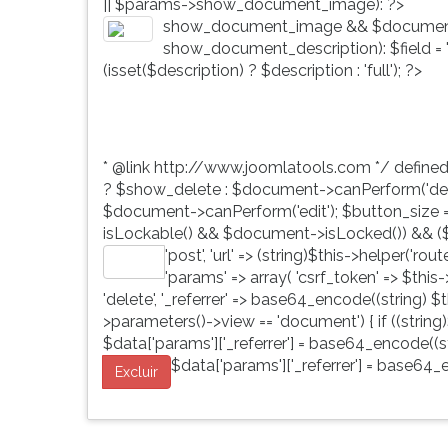
|| $params->show_document_image): ?>
G
show_document_image && $document
(primeira
show_document_description): $field = 'd
tecla
(isset($description) ? $description : 'full'); ?>
à
direita
do
F).
* @link http://www.joomlatools.com */ define
Para
? $show_delete : $document->canPerform('dele
ir
$document->canPerform('edit'); $button_size = 'b
ao
isLockable() && $document->isLocked()) && ($
menu
'post', 'url' => (string)$this->helper('ro
principal
Editar
'params' => array( 'csrf_token' => $this
pressione
'delete', '_referrer' => base64_encode((string) $th
a
>parameters()->view == 'document') { if ((string)
tecla
$data['params']['_referrer'] = base64_encode((str
J
$data['params']['_referrer'] = base64_e
e
Excluir
depois
F.
Pressione