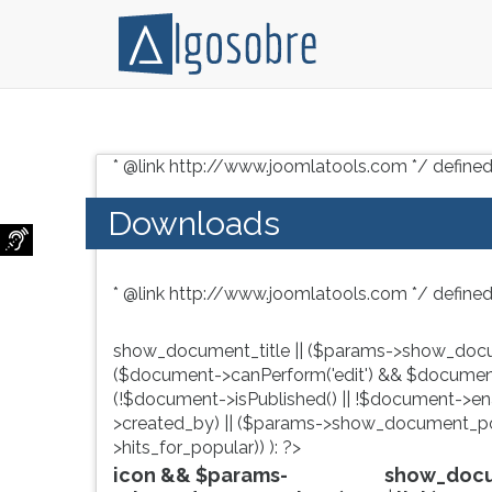
Conteúdo
Pressione
grátis
TAB
* @link http://www.joomlatools.com */ defined
para
e
vestibular,
depois
Downloads
enem
F
e
para
concursos.
ouvir
* @link http://www.joomlatools.com */ defined
Videoaulas,
o
resumos
conteúdo
e
principal
show_document_title || ($params->show_docu
download
desta
($document->canPerform('edit') && $document
de
tela.
(!$document->isPublished() || !$document->enab
livros,
Para
>created_by) || ($params->show_document_po
biografias,
pular
>hits_for_popular)) ): ?>
guia
essa
icon && $params-
show_docum