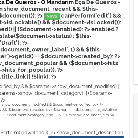
ça De Queirós - O Mandarim
Eça De Queirós -
m
show_document_recent && $this-
$document)): ?>
canPerform('edit') &&
Novo
->isLockable() && $document->isLocked()):
hed() || !$document->enabled): ?>
enabled ?
nslate($document->status) : $this-
'Draft'); ?>
document_owner_label', 1) && $this-
ser')->getId() == $document->created_by): ?>
w_document_popular && ($document->hits
->hits_for_popular)): ?>
Popular
tle_link || !$link): ?>
ified_by && $params->show_document_modified) ||
params->show_document_category) || ($params-
 ?>
8
show_document_modified && $document->modified_by): ?>
 && $document->created_by): $owner = '
'.$document->getAuthor()-
'
'.$document->category_title.'
'; ?>
Em
show_document_hits &&
nPerform('download')): ?>
show_document_description