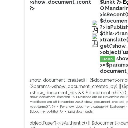
de
leitura
>show_document_icon):
$link): ?>
E
profissões,
pressione
?>
O Mandari
simulados
TAB
>isRecent(
comentados.
e
$document
Acessibilidade
depois
?>
isPublis
sem
F.
$this->tra
pdf
leitor
Para
>translate(
de
pausar
get('show_
pdf
tela.
a
>object('u
leitura
sho
Dono
pressione
>= $params
D
document_ti
(primeira
show_document_created) || ($document->mod
tecla
($params->show_document_created_by) || ($
à
>show_document_hits && $document->hits) ):
esquerda
show_document_created): ?>
Publicado em 08 Novembro 200
do
Modificado em 08 Novembro 2008
show_document_created_by
F),
>getName().'
'; ?>
Por
show_document_category): $category = 
$document->hits): ?>
1402 downloads
para
continuar
object('user')->isAuthentic() || $document->ca
pressione