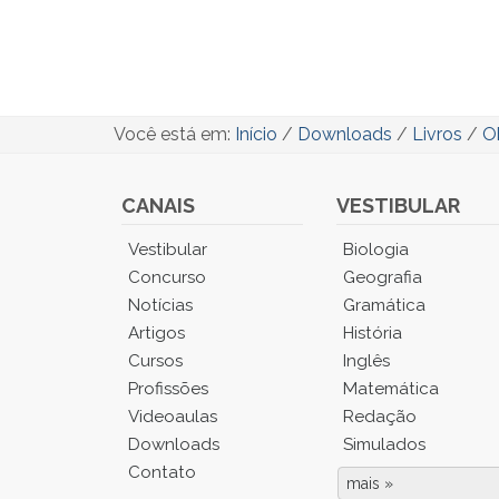
Você está em:
Início
/
Downloads
/
Livros
/
Ob
CANAIS
VESTIBULAR
Você
Vestibular
Biologia
está
Concurso
Geografia
no
Notícias
Gramática
Menu
Artigos
História
Principal.
Cursos
Inglês
Pressione
TAB
Profissões
Matemática
e
Videoaulas
Redação
depois
Downloads
Simulados
F
Contato
para
mais »
Fim