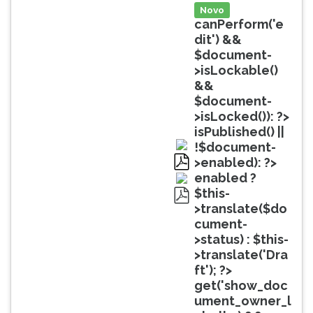
(primeira
Novo
tecla
canPerform('e
à
dit') &&
direita
$document-
do
>isLockable()
F).
&&
Para
$document-
ir
>isLocked()): ?>
ao
isPublished() ||
menu
!$document-
principal
>enabled): ?>
pressione
pdf
enabled ?
a
$this-
tecla
>translate($do
pdf
J
cument-
e
>status) : $this-
depois
>translate('Dra
F.
ft'); ?>
Pressione
get('show_doc
F
ument_owner_l
para