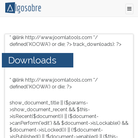
Conteúdo
Pressione
grátis
TAB
* @link http://www.joomlatools.com */
para
e
defined('KOOWA') or die; ?>
track_downloads): ?>
vestibular,
depois
enem
F
Downloads
e
para
concursos.
ouvir
Videoaulas,
o
* @link http://www.joomlatools.com */
resumos
conteúdo
defined('KOOWA') or die; ?>
e
principal
download
desta
de
tela.
show_document_title || ($params-
livros,
Para
>show_document_recent && $this-
biografias,
pular
>isRecent($document)) || ($document-
guia
essa
>canPerform('edit') && $document->isLockable() &&
de
leitura
$document->isLocked()) || (!$document-
profissões,
pressione
>isPublished() || !$document->enabled) || ($this-