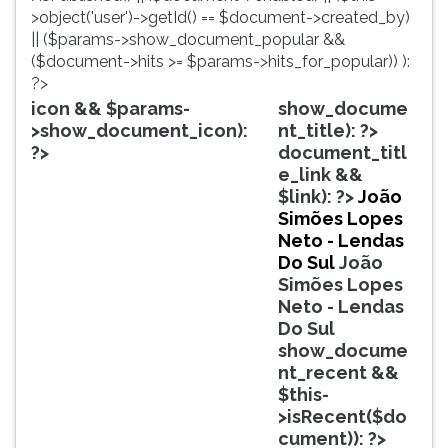
simulados
TAB
>object('user')->getId() == $document->created_by)
comentados.
e
|| ($params->show_document_popular &&
Acessibilidade
depois
($document->hits >= $params->hits_for_popular)) ):
sem
F.
?>
leitor
Para
icon && $params-
show_docume
de
pausar
>show_document_icon):
nt_title): ?>
tela.
a
?>
document_titl
leitura
e_link &&
pressione
$link): ?>
João
D
Simões Lopes
(primeira
Neto - Lendas
tecla
Do Sul
João
à
Simões Lopes
esquerda
Neto - Lendas
do
Do Sul
F),
show_docume
para
nt_recent &&
continuar
$this-
pressione
>isRecent($do
G
cument)): ?>