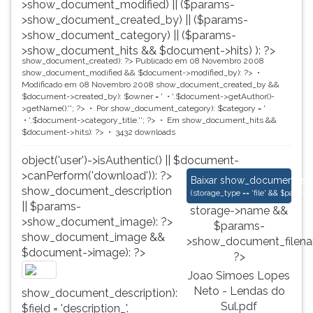
>show_document_modified) || ($params-
>show_document_created_by) || ($params-
>show_document_category) || ($params-
>show_document_hits && $document->hits) ): ?>
show_document_created): ?>
Publicado em 08 Novembro 2008
show_document_modified && $document->modified_by): ?>
Modificado em 08 Novembro 2008
show_document_created_by &&
$document->created_by): $owner = '
'.$document->getAuthor()-
>getName().'
'; ?>
Por
show_document_category): $category = '
'.$document->category_title.'
'; ?>
Em
show_document_hits &&
$document->hits): ?>
3432 downloads
object('user')->isAuthentic() || $document-
>canPerform('download')): ?>
Joao Simoes Lopes N
Baixar
show_document_size
show_document_description
(
storage_type == 'file' && $para
|| $params-
storage->name &&
>show_document_image): ?>
$params-
show_document_image &&
>show_document_filena
$document->image): ?>
?>
Joao Simoes Lopes
Neto - Lendas do
show_document_description):
Sul.pdf
$field = 'description_'.