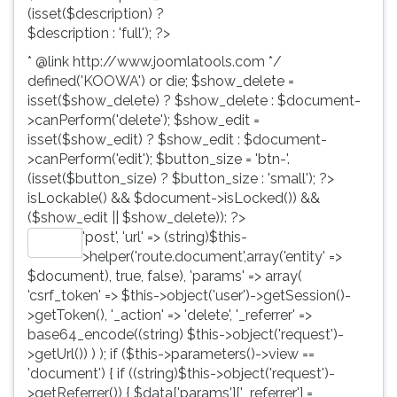
(isset($description) ?
$description : 'full'); ?>
* @link http://www.joomlatools.com */
defined('KOOWA') or die; $show_delete =
isset($show_delete) ? $show_delete : $document-
>canPerform('delete'); $show_edit =
isset($show_edit) ? $show_edit : $document-
>canPerform('edit'); $button_size = 'btn-'.
(isset($button_size) ? $button_size : 'small'); ?>
isLockable() && $document->isLocked()) &&
($show_edit || $show_delete)): ?>
'post', 'url' => (string)$this-
Editar
>helper('route.document',array('entity' =>
$document), true, false), 'params' => array(
'csrf_token' => $this->object('user')->getSession()-
>getToken(), '_action' => 'delete', '_referrer' =>
base64_encode((string) $this->object('request')-
>getUrl()) ) ); if ($this->parameters()->view ==
'document') { if ((string)$this->object('request')-
>getReferrer()) { $data['params']['_referrer'] =