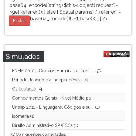
base64_encode((string) $this->object('request')-
>getReferrer()); } else { $data['params']['_referrer'] =
base64_encode(JURI::base()); } } ?>
Excluir
Simulados
ENEM 2010 - Ciências Humanas e suas T...
Período Joanino e a Independência
Os Lusíadas
Conhecimentos Gerais - Nível Médio pa...
Unesp 2011 - Linguagens, Códigos e su...
Isomeria (1)
Direito Administrativo SP (FCC)
Com questões comentadas.