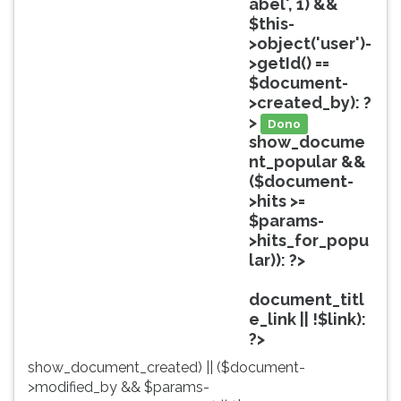
abel', 1) &&
ouvir
$this-
essa
>object('user')-
instrução
>getId() ==
novamente.
$document-
>created_by): ?
>
Dono
show_docume
nt_popular &&
($document-
>hits >=
$params-
>hits_for_popu
lar)): ?>
Popular
document_titl
e_link || !$link):
?>
show_document_created) || ($document-
>modified_by && $params-