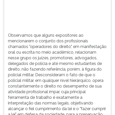
(primeira
tecla
à
direita
do
F).
Observamos que alguns expositores ao
Para
mencionarem o conjunto dos profissionais
ir
chamados "operadores do direito", em manifestação
ao
oral ou escrita no meio acadêmico, relacionam
menu
nesse grupo os juízes, promotores, advogados,
principal
delegados de polícia e até mesmo estudantes de
pressione
direito, não fazendo referência, porém, à figura do
a
policial militar. Desconsideram o fato de que o
tecla
policial militar, em qualquer nível hierárquico, opera
J
constantemente o direito no desempenho de sua
e
atividade profissional ímpar, cuja principal
depois
ferramenta de trabalho é exatamente a
F.
interpretação das normas legais, objetivando
Pressione
alcançar o fiel cumprimento da lei e o "fazer cumprir
F
a lei" em defesa da sociedade, para a preservação
para