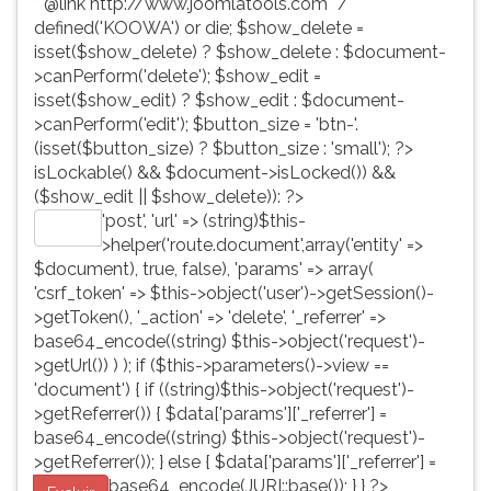
* @link http://www.joomlatools.com */
defined('KOOWA') or die; $show_delete =
isset($show_delete) ? $show_delete : $document-
>canPerform('delete'); $show_edit =
isset($show_edit) ? $show_edit : $document-
>canPerform('edit'); $button_size = 'btn-'.
(isset($button_size) ? $button_size : 'small'); ?>
isLockable() && $document->isLocked()) &&
($show_edit || $show_delete)): ?>
'post', 'url' => (string)$this-
Editar
>helper('route.document',array('entity' =>
$document), true, false), 'params' => array(
'csrf_token' => $this->object('user')->getSession()-
>getToken(), '_action' => 'delete', '_referrer' =>
base64_encode((string) $this->object('request')-
>getUrl()) ) ); if ($this->parameters()->view ==
'document') { if ((string)$this->object('request')-
>getReferrer()) { $data['params']['_referrer'] =
base64_encode((string) $this->object('request')-
>getReferrer()); } else { $data['params']['_referrer'] =
base64_encode(JURI::base()); } } ?>