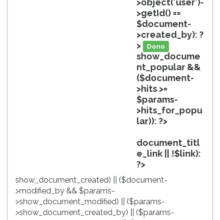
>object('user')-
ouvir
>getId() ==
essa
$document-
instrução
>created_by): ?
novamente.
>
Dono
show_docume
nt_popular &&
($document-
>hits >=
$params-
>hits_for_popu
lar)): ?>
Popular
document_titl
e_link || !$link):
?>
show_document_created) || ($document-
>modified_by && $params-
>show_document_modified) || ($params-
>show_document_created_by) || ($params-