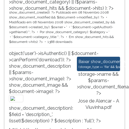
>show_document_category) || ($params-
>show_document_hits && $document->hits) ): ?>
show_document_created): ?>
Publicado em 08 Novembro 2008
show_document_modified && $document->modified_by): ?>
Modificado em 08 Novembro 2008
show_document_created_by &&
$document->created_by): $owner = '
'.$document->getAuthor()-
>getName().'
'; ?>
Por
show_document_category): $category = '
'.$document->category_title.'
'; ?>
Em
show_document_hits &&
$document->hits): ?>
1388 downloads
object('user')->isAuthentic() || $document-
>canPerform('download')): ?>
Jose de Alencar - A 
Baixar
show_document_size
show_document_description
(
storage_type == 'file' && $para
|| $params-
storage->name &&
>show_document_image): ?>
$params-
show_document_image &&
>show_document_filena
$document->image): ?>
?>
Jose de Alencar - A
Viuvinha.pdf
show_document_description):
$field = 'description_'.
(isset($description) ? $description : 'full'); ?>