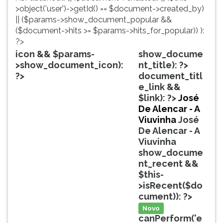
simulados
TAB
>object('user')->getId() == $document->created_by)
comentados.
e
|| ($params->show_document_popular &&
Acessibilidade
depois
($document->hits >= $params->hits_for_popular)) ):
sem
F.
?>
leitor
Para
icon && $params-
show_docume
de
pausar
>show_document_icon):
nt_title): ?>
tela.
a
?>
document_titl
leitura
e_link &&
pressione
$link): ?>
José
D
De Alencar - A
(primeira
Viuvinha
José
tecla
De Alencar - A
à
Viuvinha
esquerda
show_docume
do
nt_recent &&
F),
$this-
para
>isRecent($do
continuar
cument)): ?>
pressione
Novo
G
canPerform('e