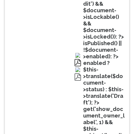
(primeira
dit') &&
tecla
$document-
à
>isLockable()
direita
&&
do
$document-
F).
>isLocked()): ?>
Para
isPublished() ||
ir
!$document-
ao
>enabled): ?>
menu
enabled ?
principal
pdf
$this-
pressione
>translate($do
a
cument-
pdf
tecla
>status) : $this-
J
>translate('Dra
e
ft'); ?>
depois
get('show_doc
F.
ument_owner_l
Pressione
abel', 1) &&
F
$this-
para