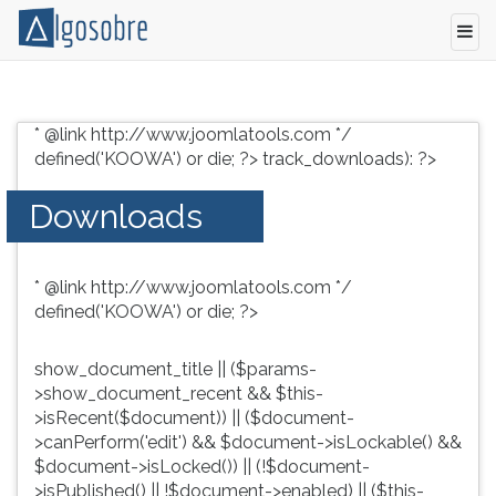
Conteúdo
Pressione
grátis
TAB
* @link http://www.joomlatools.com */
para
e
defined('KOOWA') or die; ?>
track_downloads): ?>
vestibular,
depois
enem
F
Downloads
e
para
concursos.
ouvir
Videoaulas,
o
* @link http://www.joomlatools.com */
resumos
conteúdo
defined('KOOWA') or die; ?>
e
principal
download
desta
de
tela.
show_document_title || ($params-
livros,
Para
>show_document_recent && $this-
biografias,
pular
>isRecent($document)) || ($document-
guia
essa
>canPerform('edit') && $document->isLockable() &&
de
leitura
$document->isLocked()) || (!$document-
profissões,
pressione
>isPublished() || !$document->enabled) || ($this-