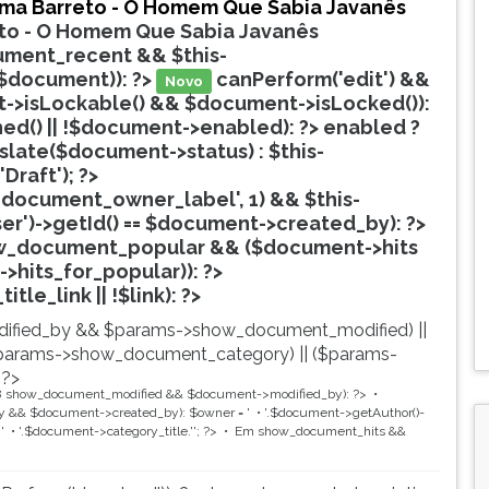
ima Barreto - O Homem Que Sabia Javanês
to - O Homem Que Sabia Javanês
ment_recent && $this-
$document)): ?>
canPerform('edit') &&
Novo
->isLockable() && $document->isLocked()):
hed() || !$document->enabled): ?>
enabled ?
nslate($document->status) : $this-
'Draft'); ?>
document_owner_label', 1) && $this-
ser')->getId() == $document->created_by): ?>
w_document_popular && ($document->hits
->hits_for_popular)): ?>
Popular
tle_link || !$link): ?>
ified_by && $params->show_document_modified) ||
params->show_document_category) || ($params-
 ?>
8
show_document_modified && $document->modified_by): ?>
 && $document->created_by): $owner = '
'.$document->getAuthor()-
'
'.$document->category_title.'
'; ?>
Em
show_document_hits &&