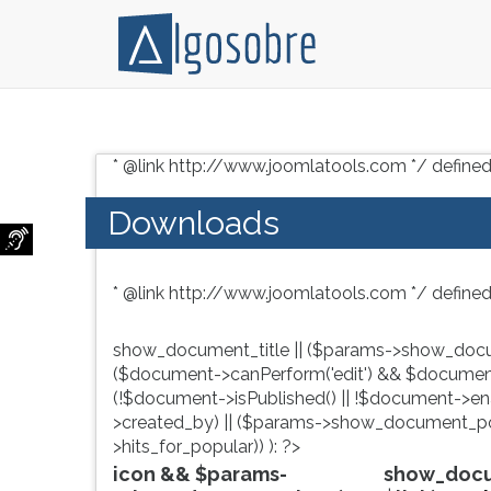
Conteúdo
Pressione
grátis
TAB
* @link http://www.joomlatools.com */ defined
para
e
vestibular,
depois
Downloads
enem
F
e
para
concursos.
ouvir
* @link http://www.joomlatools.com */ defined
Videoaulas,
o
resumos
conteúdo
e
principal
show_document_title || ($params->show_docu
download
desta
($document->canPerform('edit') && $document
de
tela.
(!$document->isPublished() || !$document->enab
livros,
Para
>created_by) || ($params->show_document_po
biografias,
pular
>hits_for_popular)) ): ?>
guia
essa
icon && $params-
show_docum