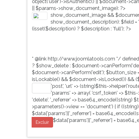
object('user')->isAuthentic() || $document->ca
G
|| $params->show_document_image): ?>
(primeira
show_document_image && $document
tecla
show_document_description): $field = 'd
à
(isset($description) ? $description : 'full'); ?>
direita
do
F).
Para
* @link http://www.joomlatools.com */ define
ir
? $show_delete : $document->canPerform('dele
ao
$document->canPerform('edit'); $button_size = 'b
menu
isLockable() && $document->isLocked()) && ($
principal
'post', 'url' => (string)$this->helper('ro
pressione
Editar
'params' => array( 'csrf_token' => $this
a
'delete', '_referrer' => base64_encode((string) $th
tecla
>parameters()->view == 'document') { if ((string)
J
$data['params']['_referrer'] = base64_encode((str
e
$data['params']['_referrer'] = base64_e
depois
Excluir
F.
Pressione