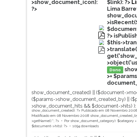
de
leitura
>show_document_icon):
$link): ?>
L
profissões,
pressione
?>
Lima Barre
simulados
TAB
show_docu
comentados.
e
>isRecent(
Acessibilidade
depois
$document
sem
F.
?>
isPublis
leitor
Para
pdf
$this->tra
de
pausar
>translate(
tela.
a
get('show_
pdf
leitura
>object('u
pressione
sho
Dono
D
>= $params
(primeira
document_ti
tecla
show_document_created) || ($document->mod
à
($params->show_document_created_by) || ($
esquerda
>show_document_hits && $document->hits) ):
do
show_document_created): ?>
Publicado em 08 Novembro 200
F),
Modificado em 08 Novembro 2008
show_document_created_by
para
>getName().'
'; ?>
Por
show_document_category): $category = 
$document->hits): ?>
1094 downloads
continuar
pressione