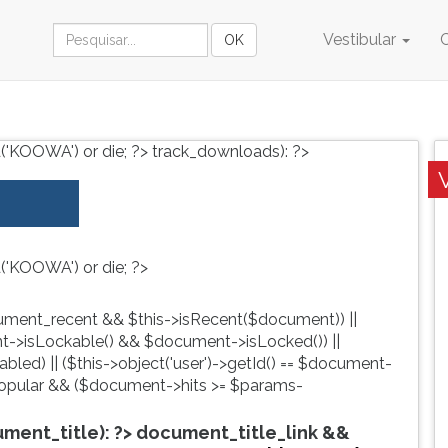
Vestibular
('KOOWA') or die; ?>
track_downloads): ?>
('KOOWA') or die; ?>
ment_recent && $this->isRecent($document)) ||
->isLockable() && $document->isLocked()) ||
led) || ($this->object('user')->getId() == $document-
pular && ($document->hits >= $params-
ent_title): ?>
document_title_link &&