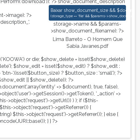
nPerform('download')): ?>
show_document_description
Lima Barreto - O Homem Que Sabia J
Baixar
show_document_size && $document->s
->image): ?>
(
storage_type == 'file' && $params->show_document_ex
escription_'.
storage->name && $params-
>show_document_filename): ?>
Lima Barreto - O Homem Que
Sabia Javanes.pdf
d('KOOWA') or die; $show_delete = isset($show_delete)
te'); $show_edit = isset($show_edit) ? $show_edit :
tn-'.(isset($button_size) ? $button_size : 'small'); ?>
show_edit || $show_delete)): ?>
ute.document',array('entity' => $document), true, false),
->object('user')->getSession()->getToken(), '_action' =>
is->object('request')->getUrl()) ) ); if ($this-
$this->object('request')->getReferrer()) {
ing) $this->object('request')->getReferrer()); } else {
ncode(JURI::base()); } } ?>