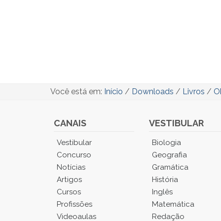
Você está em:
Início
/
Downloads
/
Livros
/
Ob
CANAIS
VESTIBULAR
Você
Vestibular
Biologia
está
Concurso
Geografia
no
Notícias
Gramática
Menu
Artigos
História
Principal.
Cursos
Inglês
Pressione
TAB
Profissões
Matemática
e
Videoaulas
Redação