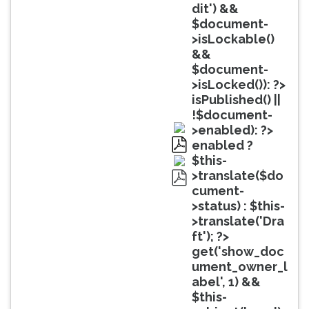
(primeira
dit') &&
tecla
$document-
à
>isLockable()
direita
&&
do
$document-
F).
>isLocked()): ?>
Para
isPublished() ||
ir
!$document-
ao
>enabled): ?>
menu
enabled ?
principal
pdf
$this-
pressione
>translate($do
a
cument-
pdf
tecla
>status) : $this-
J
>translate('Dra
e
ft'); ?>
depois
get('show_doc
F.
ument_owner_l
Pressione
abel', 1) &&
F
$this-
para