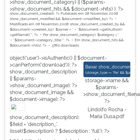
>show_document_category) || ($params-
>show_document_hits && $document->hits) ): ?>
show_document_created): ?>
Publicado em 08 Novembro 2008
show_document_modified && $document->modified_by): ?>
Modificado em 08 Novembro 2008
show_document_created_by &&
$document->created_by): $owner = '
'.$document->getAuthor()-
>getName().'
'; ?>
Por
show_document_category): $category = '
'.$document->category_title.'
'; ?>
Em
show_document_hits &&
$document->hits): ?>
3780 downloads
object('user')->isAuthentic() || $document-
>canPerform('download')): ?>
Lindolfo Rocha - Ma
Baixar
show_document_size
show_document_description
(
storage_type == 'file' && $para
|| $params-
storage->name &&
>show_document_image): ?>
$params-
show_document_image &&
>show_document_filena
$document->image): ?>
?>
Lindolfo Rocha -
Maria Dusa.pdf
show_document_description):
$field = 'description_'.
(isset($description) ? $description : 'full'); ?>