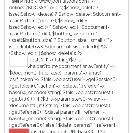
* @link http://www.joomlatools.com */
defined('KOOWA') or die; $show_delete =
isset($show_delete) ? $show_delete : $document-
>canPerform('delete'); $show_edit =
isset($show_edit) ? $show_edit : $document-
>canPerform('edit'); $button_size = 'btn-'.
(isset($button_size) ? $button_size : 'small'); ?>
isLockable() && $document->isLocked()) &&
($show_edit || $show_delete)): ?>
'post', 'url' => (string)$this-
Editar
>helper('route.document',array('entity' =>
$document), true, false), 'params' => array(
'csrf_token' => $this->object('user')->getSession()-
>getToken(), '_action' => 'delete', '_referrer' =>
base64_encode((string) $this->object('request')-
>getUrl()) ) ); if ($this->parameters()->view ==
'document') { if ((string)$this->object('request')-
>getReferrer()) { $data['params']['_referrer'] =
base64_encode((string) $this->object('request')-
>getReferrer()); } else { $data['params']['_referrer'] =
base64_encode(JURI::base()); } } ?>