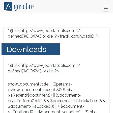
Conteúdo
Pressione
grátis
TAB
* @link http://www.joomlatools.com */
para
e
defined('KOOWA') or die; ?>
track_downloads): ?>
vestibular,
depois
enem
F
Downloads
e
para
concursos.
ouvir
Videoaulas,
o
* @link http://www.joomlatools.com */
resumos
conteúdo
defined('KOOWA') or die; ?>
e
principal
download
desta
de
tela.
show_document_title || ($params-
livros,
Para
>show_document_recent && $this-
biografias,
pular
>isRecent($document)) || ($document-
guia
essa
>canPerform('edit') && $document->isLockable() &&
de
leitura
$document->isLocked()) || (!$document-
profissões,
pressione
>isPublished() || !$document->enabled) || ($this-