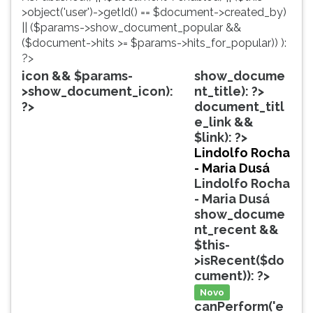
simulados
TAB
>object('user')->getId() == $document->created_by)
comentados.
e
|| ($params->show_document_popular &&
Acessibilidade
depois
($document->hits >= $params->hits_for_popular)) ):
sem
F.
?>
leitor
Para
icon && $params-
show_docume
de
pausar
>show_document_icon):
nt_title): ?>
tela.
a
?>
document_titl
leitura
e_link &&
pressione
$link): ?>
D
Lindolfo Rocha
(primeira
- Maria Dusá
tecla
Lindolfo Rocha
à
- Maria Dusá
esquerda
show_docume
do
nt_recent &&
F),
$this-
para
>isRecent($do
continuar
cument)): ?>
pressione
Novo
G
canPerform('e