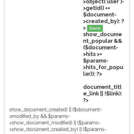
>object('user')-
ouvir
>getId() ==
essa
$document-
instrução
>created_by): ?
novamente.
>
Dono
show_docume
nt_popular &&
($document-
>hits >=
$params-
>hits_for_popu
lar)): ?>
Popular
document_titl
e_link || !$link):
?>
show_document_created) || ($document-
>modified_by && $params-
>show_document_modified) || ($params-
>show_document_created_by) || ($params-