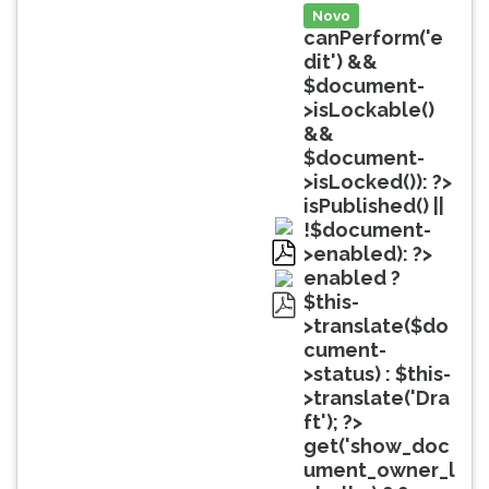
(primeira
Novo
tecla
canPerform('e
à
dit') &&
direita
$document-
do
>isLockable()
F).
&&
Para
$document-
ir
>isLocked()): ?>
ao
isPublished() ||
menu
!$document-
principal
>enabled): ?>
pressione
pdf
enabled ?
a
$this-
tecla
>translate($do
pdf
J
cument-
e
>status) : $this-
depois
>translate('Dra
F.
ft'); ?>
Pressione
get('show_doc
F
ument_owner_l
para