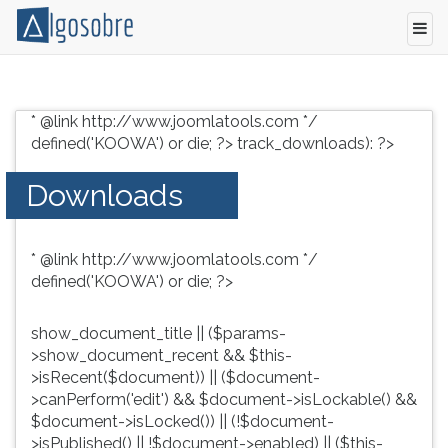
Conteúdo
Pressione
grátis
TAB
* @link http://www.joomlatools.com */
para
e
defined('KOOWA') or die; ?>
track_downloads): ?>
vestibular,
depois
enem
F
Downloads
e
para
concursos.
ouvir
Videoaulas,
o
* @link http://www.joomlatools.com */
resumos
conteúdo
defined('KOOWA') or die; ?>
e
principal
download
desta
de
tela.
show_document_title || ($params-
livros,
Para
>show_document_recent && $this-
biografias,
pular
>isRecent($document)) || ($document-
guia
essa
>canPerform('edit') && $document->isLockable() &&
de
leitura
$document->isLocked()) || (!$document-
profissões,
pressione
>isPublished() || !$document->enabled) || ($this-