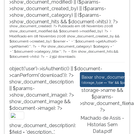
>show_document_modified) || ($params-
>show_document_created_by) || ($params-
>show_document_category) || ($params-
>show_document_hits && $document->hits) ): ?>
show_document_created): ?>
Publicado em 08 Novembro 2008
show_document_modified && $document->modified_by): ?>
Modificado em 08 Novembro 2008
show_document_created_by &&
$document->created_by): $owner = '
'.$document->getAuthor()-
>getName().'
'; ?>
Por
show_document_category): $category = '
'.$document->category_title.'
'; ?>
Em
show_document_hits &&
$document->hits): ?>
2392 downloads
object('user')->isAuthentic() || $document-
>canPerform('download')): ?>
Machado de Assis - 
Baixar
show_document_size
show_document_description
(
storage_type == 'file' && $para
|| $params-
storage->name &&
>show_document_image): ?>
$params-
show_document_image &&
>show_document_filena
$document->image): ?>
?>
Machado de Assis -
Historias Sem
show_document_description):
Data.pdf
$field = 'description_'.