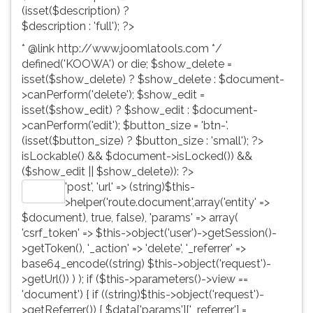
(isset($description) ?
$description : 'full'); ?>
* @link http://www.joomlatools.com */
defined('KOOWA') or die; $show_delete =
isset($show_delete) ? $show_delete : $document-
>canPerform('delete'); $show_edit =
isset($show_edit) ? $show_edit : $document-
>canPerform('edit'); $button_size = 'btn-'.
(isset($button_size) ? $button_size : 'small'); ?>
isLockable() && $document->isLocked()) &&
($show_edit || $show_delete)): ?>
'post', 'url' => (string)$this-
Editar
>helper('route.document',array('entity' =>
$document), true, false), 'params' => array(
'csrf_token' => $this->object('user')->getSession()-
>getToken(), '_action' => 'delete', '_referrer' =>
base64_encode((string) $this->object('request')-
>getUrl()) ) ); if ($this->parameters()->view ==
'document') { if ((string)$this->object('request')-
>getReferrer()) { $data['params']['_referrer'] =