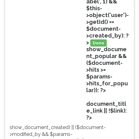
abel', 1) &&
ouvir
$this-
essa
>object('user')-
instrução
>getId() ==
novamente.
$document-
>created_by): ?
>
Dono
show_docume
nt_popular &&
($document-
>hits >=
$params-
>hits_for_popu
lar)): ?>
Popular
document_titl
e_link || !$link):
?>
show_document_created) || ($document-
>modified_by && $params-