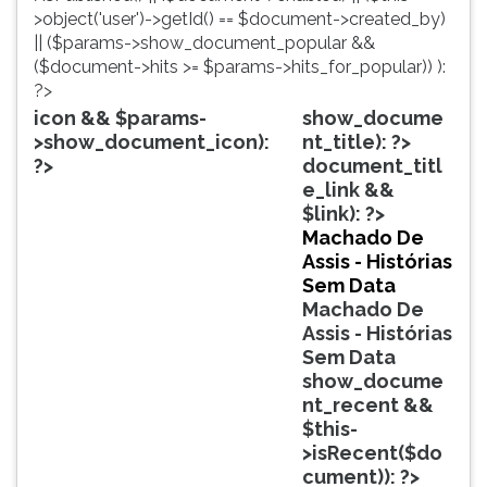
simulados
TAB
>object('user')->getId() == $document->created_by)
comentados.
e
|| ($params->show_document_popular &&
Acessibilidade
depois
($document->hits >= $params->hits_for_popular)) ):
sem
F.
?>
leitor
Para
icon && $params-
show_docume
de
pausar
>show_document_icon):
nt_title): ?>
tela.
a
?>
document_titl
leitura
e_link &&
pressione
$link): ?>
D
Machado De
(primeira
Assis - Histórias
tecla
Sem Data
à
Machado De
esquerda
Assis - Histórias
do
Sem Data
F),
show_docume
para
nt_recent &&
continuar
$this-
pressione
>isRecent($do
G
cument)): ?>