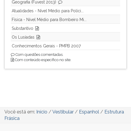
Geografia (Fuvest 2013)
ouvir
Atualidades - Nível Médio para Políci...
essa
instrução
Física - Nível Médio para Bombeiro Mi...
novamente.
Substantivo
Os Lusíadas
Conhecimentos Gerais - PMPB 2007
Com questões comentadas.
Com conteúdo específico no site.
Você está em:
Início
/
Vestibular
/
Espanhol
/
Estrutura
Frásica