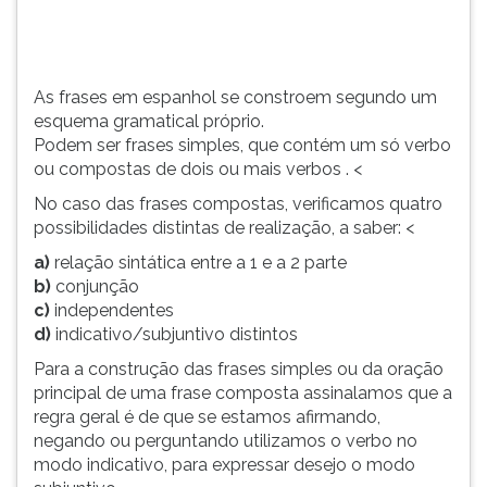
um
TAB
só
e
verbo
depois
ou
F.
As frases em espanhol se constroem segundo um
compostas
Para
esquema gramatical próprio.
de
pausar
Podem ser frases simples, que contém um só verbo
dois
a
ou compostas de dois ou mais verbos . <
o...
leitura
No caso das frases compostas, verificamos quatro
pressione
possibilidades distintas de realização, a saber: <
D
(primeira
a)
relação sintática entre a 1 e a 2 parte
tecla
b)
conjunção
à
c)
independentes
esquerda
d)
indicativo/subjuntivo distintos
do
Para a construção das frases simples ou da oração
F),
principal de uma frase composta assinalamos que a
para
regra geral é de que se estamos afirmando,
continuar
negando ou perguntando utilizamos o verbo no
pressione
modo indicativo, para expressar desejo o modo
G