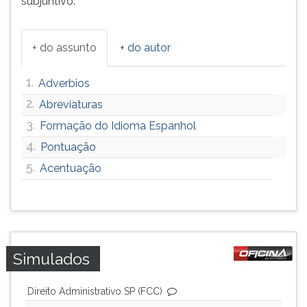
subjuntivo.
(primeira
tecla
à
+ do assunto
+ do autor
direita
do
F).
1.
Adverbios
Para
2.
Abreviaturas
ir
3.
ao
Formação do Idioma Espanhol
menu
4.
Pontuação
principal
5.
Acentuação
pressione
a
tecla
J
e
depois
Simulados
F.
Pressione
F
Direito Administrativo SP (FCC)
para