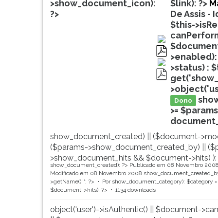
de
leitura
>show_document_icon):
$link): ?>
M
profissões,
pressione
?>
De Assis - 
simulados
TAB
$this->isR
comentados.
e
canPerform
Acessibilidade
depois
$document-
sem
F.
>enabled):
pdf
leitor
Para
>status) : 
de
pausar
get('show_
pdf
tela.
a
>object('u
leitura
sho
Dono
pressione
>= $params
D
document_ti
(primeira
show_document_created) || ($document->mod
tecla
($params->show_document_created_by) || ($
à
>show_document_hits && $document->hits) ):
esquerda
show_document_created): ?>
Publicado em 08 Novembro 200
do
Modificado em 08 Novembro 2008
show_document_created_by
F),
>getName().'
'; ?>
Por
show_document_category): $category = 
$document->hits): ?>
1134 downloads
para
continuar
object('user')->isAuthentic() || $document->ca
pressione