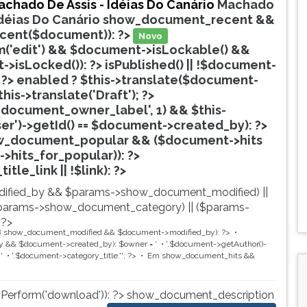
achado De Assis - Idéias Do Canário
Machado
Idéias Do Canário
show_document_recent &&
ecent($document)): ?>
Novo
('edit') && $document->isLockable() &&
>isLocked()): ?>
isPublished() || !$document-
 ?>
enabled ? $this->translate($document-
$this->translate('Draft'); ?>
document_owner_label', 1) && $this-
ser')->getId() == $document->created_by): ?>
w_document_popular && ($document->hits
->hits_for_popular)): ?>
Popular
tle_link || !$link): ?>
ified_by && $params->show_document_modified) ||
params->show_document_category) || ($params-
 ?>
8
show_document_modified && $document->modified_by): ?>
 && $document->created_by): $owner = '
'.$document->getAuthor()-
'
'.$document->category_title.'
'; ?>
Em
show_document_hits &&
nPerform('download')): ?>
show_document_description