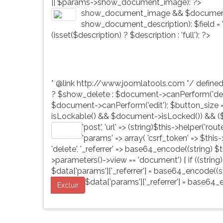
|| $params->show_document_image): ?>
G
show_document_image && $document
(primeira
show_document_description): $field = 'd
tecla
(isset($description) ? $description : 'full'); ?>
à
direita
do
F).
* @link http://www.joomlatools.com */ define
Para
? $show_delete : $document->canPerform('dele
ir
$document->canPerform('edit'); $button_size = 'b
ao
isLockable() && $document->isLocked()) && ($
menu
'post', 'url' => (string)$this->helper('ro
principal
Editar
'params' => array( 'csrf_token' => $this
pressione
'delete', '_referrer' => base64_encode((string) $th
a
>parameters()->view == 'document') { if ((string)
tecla
$data['params']['_referrer'] = base64_encode((str
J
$data['params']['_referrer'] = base64_e
e
Excluir
depois
F.
Pressione