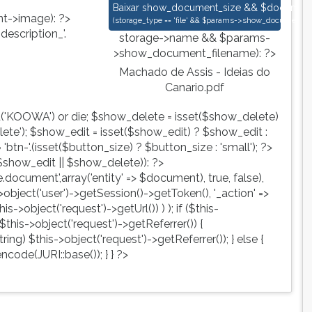
Machado de Assis - Ideias do Canario
Baixar
show_document_size && $document->s
->image): ?>
(
storage_type == 'file' && $params->show_document_ex
escription_'.
storage->name && $params-
>show_document_filename): ?>
Machado de Assis - Ideias do
Canario.pdf
d('KOOWA') or die; $show_delete = isset($show_delete)
te'); $show_edit = isset($show_edit) ? $show_edit :
tn-'.(isset($button_size) ? $button_size : 'small'); ?>
show_edit || $show_delete)): ?>
ute.document',array('entity' => $document), true, false),
->object('user')->getSession()->getToken(), '_action' =>
is->object('request')->getUrl()) ) ); if ($this-
$this->object('request')->getReferrer()) {
ing) $this->object('request')->getReferrer()); } else {
ncode(JURI::base()); } } ?>