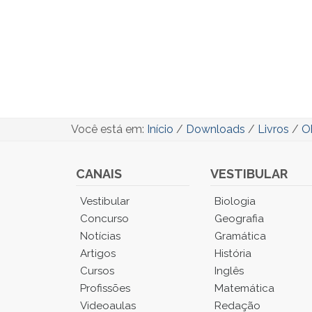
Você está em:
Início
/
Downloads
/
Livros
/
Ob
CANAIS
VESTIBULAR
Você
Vestibular
Biologia
está
Concurso
Geografia
no
Notícias
Gramática
Menu
Artigos
História
Principal.
Cursos
Inglês
Pressione
TAB
Profissões
Matemática
e
Videoaulas
Redação