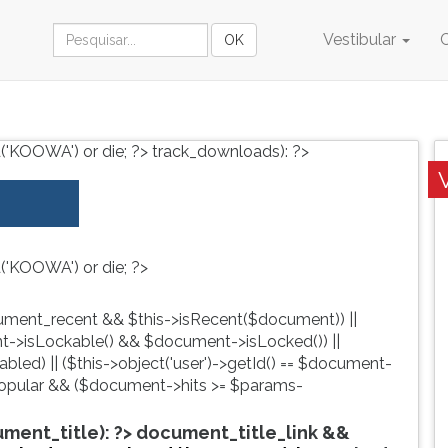
Vestibular
('KOOWA') or die; ?>
track_downloads): ?>
('KOOWA') or die; ?>
ment_recent && $this->isRecent($document)) ||
->isLockable() && $document->isLocked()) ||
led) || ($this->object('user')->getId() == $document-
pular && ($document->hits >= $params-
ent_title): ?>
document_title_link &&