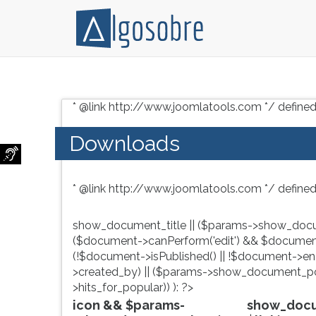
Conteúdo
Pressione
grátis
TAB
* @link http://www.joomlatools.com */ defined
para
e
vestibular,
depois
Downloads
enem
F
e
para
concursos.
ouvir
* @link http://www.joomlatools.com */ defined
Videoaulas,
o
resumos
conteúdo
e
principal
show_document_title || ($params->show_docu
download
desta
($document->canPerform('edit') && $document
de
tela.
(!$document->isPublished() || !$document->enab
livros,
Para
>created_by) || ($params->show_document_po
biografias,
pular
>hits_for_popular)) ): ?>
guia
essa
icon && $params-
show_docum