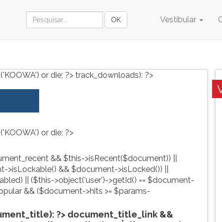
Vestibular
('KOOWA') or die; ?>
track_downloads): ?>
('KOOWA') or die; ?>
ment_recent && $this->isRecent($document)) ||
->isLockable() && $document->isLocked()) ||
led) || ($this->object('user')->getId() == $document-
pular && ($document->hits >= $params-
ent_title): ?>
document_title_link &&