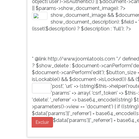
object('user')->isAuthentic() || $document->ca
G
|| $params->show_document_image): ?>
(primeira
show_document_image && $document
tecla
show_document_description): $field = 'd
à
(isset($description) ? $description : 'full'); ?>
direita
do
F).
Para
* @link http://www.joomlatools.com */ define
ir
? $show_delete : $document->canPerform('dele
ao
$document->canPerform('edit'); $button_size = 'b
menu
isLockable() && $document->isLocked()) && ($
principal
'post', 'url' => (string)$this->helper('ro
pressione
Editar
'params' => array( 'csrf_token' => $this
a
'delete', '_referrer' => base64_encode((string) $th
tecla
>parameters()->view == 'document') { if ((string)
J
$data['params']['_referrer'] = base64_encode((str
e
$data['params']['_referrer'] = base64_e
depois
Excluir
F.
Pressione