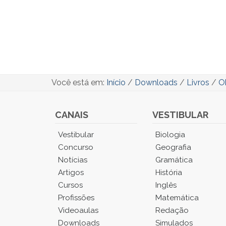
Você está em:
Início
/
Downloads
/
Livros
/
Ob
CANAIS
VESTIBULAR
Você
Vestibular
Biologia
está
Concurso
Geografia
no
Notícias
Gramática
Menu
Artigos
História
Principal.
Cursos
Inglês
Pressione
TAB
Profissões
Matemática
e
Videoaulas
Redação
depois
Downloads
Simulados