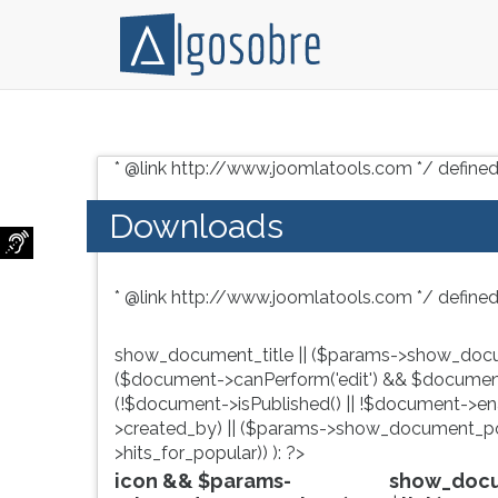
Conteúdo
Pressione
grátis
TAB
* @link http://www.joomlatools.com */ defined
para
e
vestibular,
depois
Downloads
enem
F
e
para
concursos.
ouvir
* @link http://www.joomlatools.com */ defined
Videoaulas,
o
resumos
conteúdo
e
principal
show_document_title || ($params->show_docu
download
desta
($document->canPerform('edit') && $document
de
tela.
(!$document->isPublished() || !$document->enab
livros,
Para
>created_by) || ($params->show_document_po
biografias,
pular
>hits_for_popular)) ): ?>
guia
essa
icon && $params-
show_docum