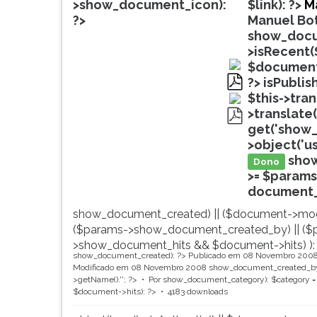
de
leitura
>show_document_icon):
$link): ?>
Ma
profissões,
pressione
?>
Manuel Bot
simulados
TAB
show_docu
comentados.
e
>isRecent(
Acessibilidade
depois
$document
sem
F.
?>
isPublis
leitor
Para
pdf
$this->tra
de
pausar
>translate(
tela.
a
get('show_
pdf
leitura
>object('u
pressione
sho
Dono
D
>= $params
(primeira
document_ti
tecla
show_document_created) || ($document->mod
à
($params->show_document_created_by) || ($
esquerda
>show_document_hits && $document->hits) ):
do
show_document_created): ?>
Publicado em 08 Novembro 200
F),
Modificado em 08 Novembro 2008
show_document_created_by
para
>getName().'
'; ?>
Por
show_document_category): $category = 
$document->hits): ?>
4183 downloads
continuar
pressione