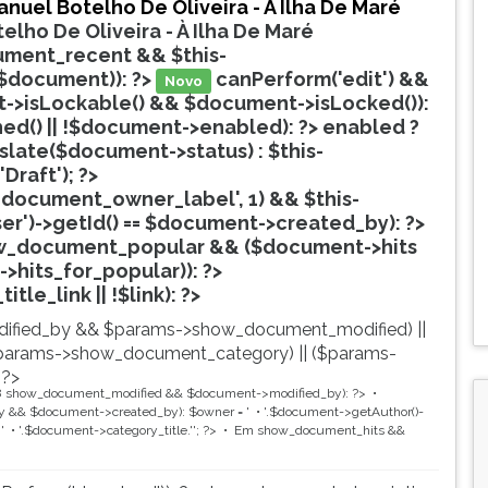
nuel Botelho De Oliveira - À Ilha De Maré
elho De Oliveira - À Ilha De Maré
ment_recent && $this-
$document)): ?>
canPerform('edit') &&
Novo
->isLockable() && $document->isLocked()):
hed() || !$document->enabled): ?>
enabled ?
nslate($document->status) : $this-
'Draft'); ?>
document_owner_label', 1) && $this-
ser')->getId() == $document->created_by): ?>
w_document_popular && ($document->hits
->hits_for_popular)): ?>
Popular
tle_link || !$link): ?>
ified_by && $params->show_document_modified) ||
params->show_document_category) || ($params-
 ?>
8
show_document_modified && $document->modified_by): ?>
 && $document->created_by): $owner = '
'.$document->getAuthor()-
'
'.$document->category_title.'
'; ?>
Em
show_document_hits &&