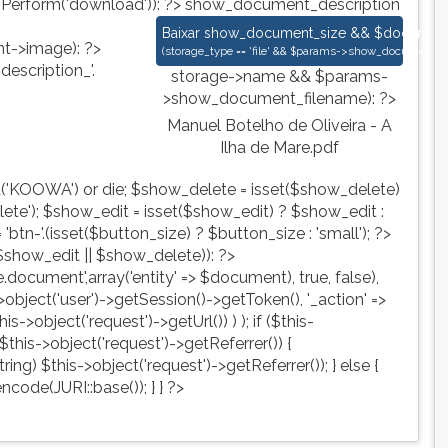
nPerform('download')): ?>
show_document_description
Manuel Botelho de Oliveira - A Ilha d
Baixar
show_document_size && $document->s
->image): ?>
(
storage_type == 'file' && $params->show_document_ex
escription_'.
storage->name && $params-
>show_document_filename): ?>
Manuel Botelho de Oliveira - A
Ilha de Mare.pdf
d('KOOWA') or die; $show_delete = isset($show_delete)
te'); $show_edit = isset($show_edit) ? $show_edit :
tn-'.(isset($button_size) ? $button_size : 'small'); ?>
show_edit || $show_delete)): ?>
ute.document',array('entity' => $document), true, false),
->object('user')->getSession()->getToken(), '_action' =>
is->object('request')->getUrl()) ) ); if ($this-
$this->object('request')->getReferrer()) {
ing) $this->object('request')->getReferrer()); } else {
ncode(JURI::base()); } } ?>