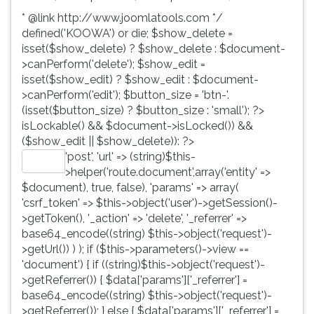
* @link http://www.joomlatools.com */
defined('KOOWA') or die; $show_delete =
isset($show_delete) ? $show_delete : $document-
>canPerform('delete'); $show_edit =
isset($show_edit) ? $show_edit : $document-
>canPerform('edit'); $button_size = 'btn-'.
(isset($button_size) ? $button_size : 'small'); ?>
isLockable() && $document->isLocked()) &&
($show_edit || $show_delete)): ?>
'post', 'url' => (string)$this-
Editar
>helper('route.document',array('entity' =>
$document), true, false), 'params' => array(
'csrf_token' => $this->object('user')->getSession()-
>getToken(), '_action' => 'delete', '_referrer' =>
base64_encode((string) $this->object('request')-
>getUrl()) ) ); if ($this->parameters()->view ==
'document') { if ((string)$this->object('request')-
>getReferrer()) { $data['params']['_referrer'] =
base64_encode((string) $this->object('request')-
>getReferrer()); } else { $data['params']['_referrer'] =