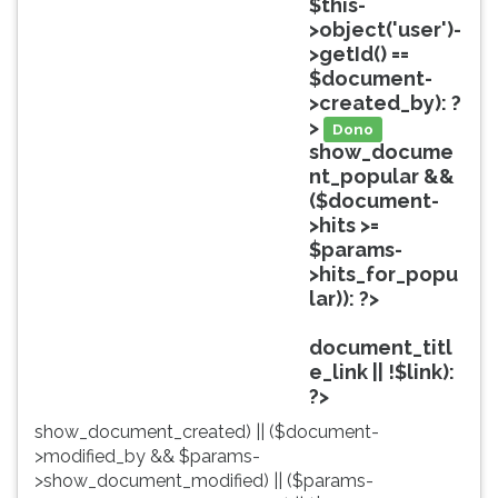
$this-
ouvir
>object('user')-
essa
>getId() ==
instrução
$document-
novamente.
>created_by): ?
>
Dono
show_docume
nt_popular &&
($document-
>hits >=
$params-
>hits_for_popu
lar)): ?>
Popular
document_titl
e_link || !$link):
?>
show_document_created) || ($document-
>modified_by && $params-
>show_document_modified) || ($params-