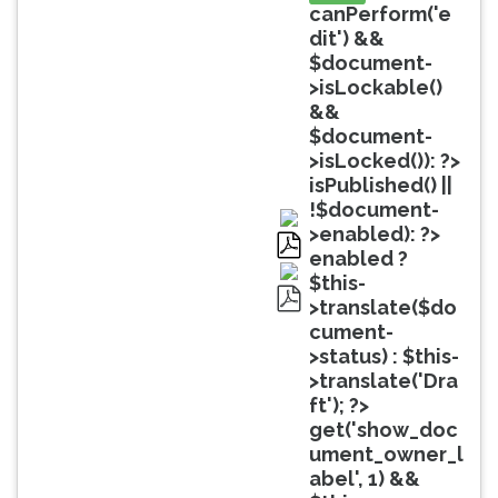
(primeira
canPerform('e
tecla
dit') &&
à
$document-
direita
>isLockable()
do
&&
F).
$document-
Para
>isLocked()): ?>
ir
isPublished() ||
ao
!$document-
menu
>enabled): ?>
principal
enabled ?
pdf
pressione
$this-
a
>translate($do
pdf
tecla
cument-
J
>status) : $this-
e
>translate('Dra
depois
ft'); ?>
F.
get('show_doc
Pressione
ument_owner_l
F
abel', 1) &&
para