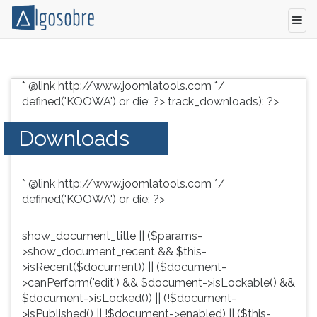
Conteúdo
Pressione
grátis
TAB
* @link http://www.joomlatools.com */
para
e
defined('KOOWA') or die; ?>
track_downloads): ?>
vestibular,
depois
enem
F
Downloads
e
para
concursos.
ouvir
Videoaulas,
o
* @link http://www.joomlatools.com */
resumos
conteúdo
defined('KOOWA') or die; ?>
e
principal
download
desta
de
tela.
show_document_title || ($params-
livros,
Para
>show_document_recent && $this-
biografias,
pular
>isRecent($document)) || ($document-
guia
essa
>canPerform('edit') && $document->isLockable() &&
de
leitura
$document->isLocked()) || (!$document-
profissões,
pressione
>isPublished() || !$document->enabled) || ($this-