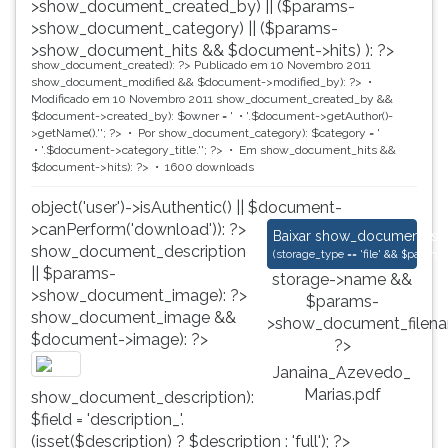
>show_document_created_by) || ($params-
>show_document_category) || ($params-
>show_document_hits && $document->hits) ): ?>
show_document_created): ?>
Publicado em 10 Novembro 2011
show_document_modified && $document->modified_by): ?>
Modificado em 10 Novembro 2011
show_document_created_by &&
$document->created_by): $owner = '
'.$document->getAuthor()-
>getName().'
'; ?>
Por
show_document_category): $category = '
'.$document->category_title.'
'; ?>
Em
show_document_hits &&
$document->hits): ?>
1600 downloads
object('user')->isAuthentic() || $document-
>canPerform('download')): ?>
Janaina_Azevedo_Ma
Baixar
show_document_size
show_document_description
(
storage_type == 'file' && $para
|| $params-
storage->name &&
>show_document_image): ?>
$params-
show_document_image &&
>show_document_filena
$document->image): ?>
?>
Janaina_Azevedo_
Marias.pdf
show_document_description):
$field = 'description_'.
(isset($description) ? $description : 'full'); ?>