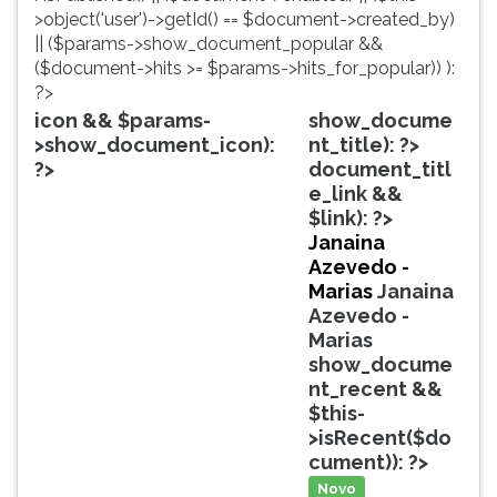
simulados
TAB
>object('user')->getId() == $document->created_by)
comentados.
e
|| ($params->show_document_popular &&
Acessibilidade
depois
($document->hits >= $params->hits_for_popular)) ):
sem
F.
?>
leitor
Para
icon && $params-
show_docume
de
pausar
>show_document_icon):
nt_title): ?>
tela.
a
?>
document_titl
leitura
e_link &&
pressione
$link): ?>
D
Janaina
(primeira
Azevedo -
tecla
Marias
Janaina
à
Azevedo -
esquerda
Marias
do
show_docume
F),
nt_recent &&
para
$this-
continuar
>isRecent($do
pressione
cument)): ?>
G
Novo