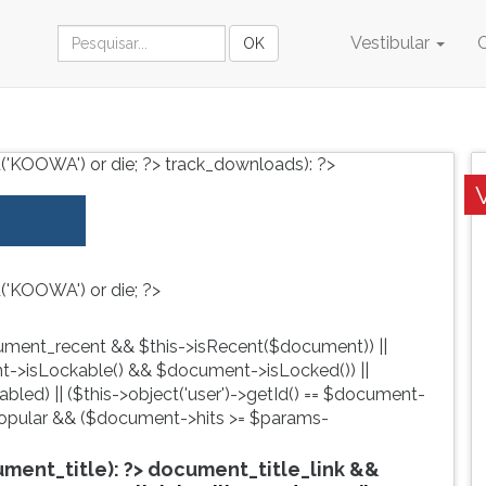
Vestibular
('KOOWA') or die; ?>
track_downloads): ?>
('KOOWA') or die; ?>
ment_recent && $this->isRecent($document)) ||
->isLockable() && $document->isLocked()) ||
led) || ($this->object('user')->getId() == $document-
pular && ($document->hits >= $params-
ent_title): ?>
document_title_link &&