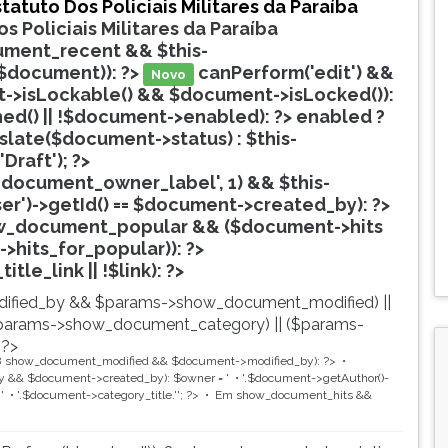
tatuto Dos Policiais Militares da Paraíba
s Policiais Militares da Paraíba
ment_recent && $this-
$document)): ?>
canPerform('edit') &&
Novo
->isLockable() && $document->isLocked()):
hed() || !$document->enabled): ?>
enabled ?
nslate($document->status) : $this-
'Draft'); ?>
document_owner_label', 1) && $this-
ser')->getId() == $document->created_by): ?>
w_document_popular && ($document->hits
->hits_for_popular)): ?>
Popular
tle_link || !$link): ?>
ified_by && $params->show_document_modified) ||
params->show_document_category) || ($params-
 ?>
8
show_document_modified && $document->modified_by): ?>
 && $document->created_by): $owner = '
'.$document->getAuthor()-
'
'.$document->category_title.'
'; ?>
Em
show_document_hits &&