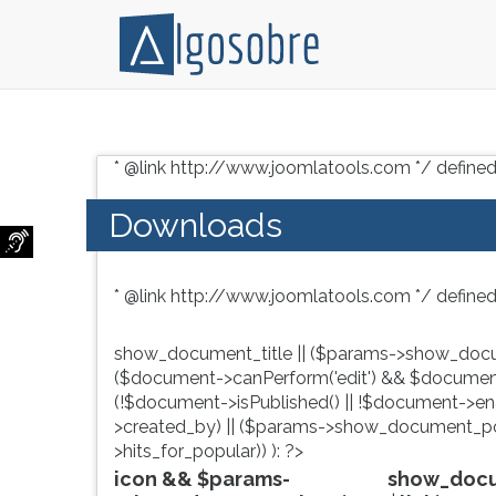
Conteúdo
Pressione
grátis
TAB
* @link http://www.joomlatools.com */ defined
para
e
vestibular,
depois
Downloads
enem
F
e
para
concursos.
ouvir
* @link http://www.joomlatools.com */ defined
Videoaulas,
o
resumos
conteúdo
e
principal
show_document_title || ($params->show_docu
download
desta
($document->canPerform('edit') && $document
de
tela.
(!$document->isPublished() || !$document->enab
livros,
Para
>created_by) || ($params->show_document_po
biografias,
pular
>hits_for_popular)) ): ?>
guia
essa
icon && $params-
show_docum