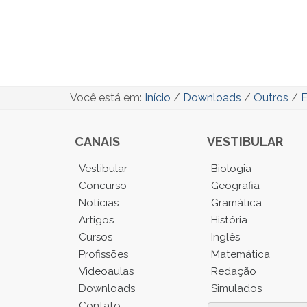
Você está em:
Início
/
Downloads
/
Outros
/
E
CANAIS
VESTIBULAR
Você
Vestibular
Biologia
está
Concurso
Geografia
no
Notícias
Gramática
Menu
Artigos
História
Principal.
Cursos
Inglês
Pressione
TAB
Profissões
Matemática
e
Videoaulas
Redação
depois
Downloads
Simulados
F
Contato