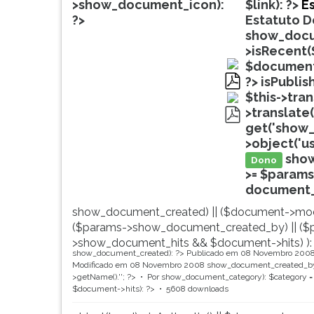
de
leitura
>show_document_icon):
$link): ?>
Es
profissões,
pressione
?>
Estatuto Do
simulados
TAB
show_docu
comentados.
e
>isRecent(
Acessibilidade
depois
$document
sem
F.
?>
isPublis
leitor
Para
pdf
$this->tra
de
pausar
>translate(
tela.
a
get('show_
pdf
leitura
>object('u
pressione
sho
Dono
D
>= $params
(primeira
document_ti
tecla
show_document_created) || ($document->mod
à
($params->show_document_created_by) || ($
esquerda
>show_document_hits && $document->hits) ):
do
show_document_created): ?>
Publicado em 08 Novembro 200
F),
Modificado em 08 Novembro 2008
show_document_created_by
para
>getName().'
'; ?>
Por
show_document_category): $category = 
$document->hits): ?>
5608 downloads
continuar
pressione