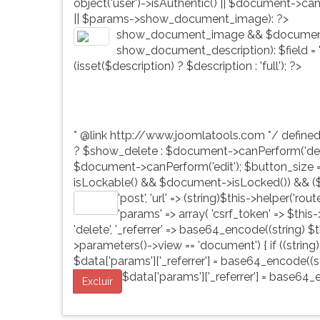
object('user')->isAuthentic() || $document->ca
G
|| $params->show_document_image): ?>
(primeira
show_document_image && $document
tecla
show_document_description): $field = 'd
à
(isset($description) ? $description : 'full'); ?>
direita
do
F).
Para
* @link http://www.joomlatools.com */ define
ir
? $show_delete : $document->canPerform('dele
ao
$document->canPerform('edit'); $button_size = 'b
menu
isLockable() && $document->isLocked()) && ($
principal
'post', 'url' => (string)$this->helper('ro
pressione
Editar
'params' => array( 'csrf_token' => $this
a
'delete', '_referrer' => base64_encode((string) $th
tecla
>parameters()->view == 'document') { if ((string)
J
$data['params']['_referrer'] = base64_encode((str
e
$data['params']['_referrer'] = base64_e
depois
Excluir
F.
Pressione