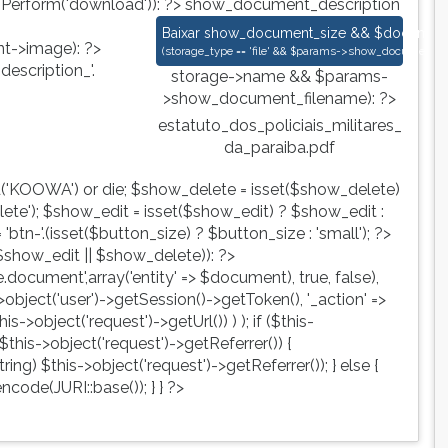
nPerform('download')): ?>
show_document_description
estatuto_dos_policiais_militares_da_p
Baixar
show_document_size && $document->s
->image): ?>
(
storage_type == 'file' && $params->show_document_ex
escription_'.
storage->name && $params-
>show_document_filename): ?>
estatuto_dos_policiais_militares_
da_paraiba.pdf
d('KOOWA') or die; $show_delete = isset($show_delete)
te'); $show_edit = isset($show_edit) ? $show_edit :
tn-'.(isset($button_size) ? $button_size : 'small'); ?>
show_edit || $show_delete)): ?>
ute.document',array('entity' => $document), true, false),
->object('user')->getSession()->getToken(), '_action' =>
is->object('request')->getUrl()) ) ); if ($this-
$this->object('request')->getReferrer()) {
ing) $this->object('request')->getReferrer()); } else {
ncode(JURI::base()); } } ?>