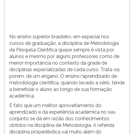
conhecimentos
TAB
obtidos
e
na
depois
disciplina
F.
de
Para
No ensino superior brasileiro, em especial nos
Metodologia.
pausar
cursos de graduação, a disciplina de Metodologia
a
da Pesquisa Científica quase sempre é vista por
leitura
alunos e mesmo por alguns professores como de
pressione
menor importância no contexto da grade de
D
disciplinas especializadas de cada curso. Trata-se,
(primeira
porém, de um engano. O ensino/aprendizado de
tecla
metodologia científica, quando levado a sério, tende
à
a beneficiar o aluno ao longo de sua formação
esquerda
acadêmica.
do
F),
É fato que um melhor aproveitamento do
para
aprendizado e da experiência acadêmica no seu
continuar
conjunto se dá em razão dos conhecimentos
pressione
obtidos na disciplina de Metodologia. A referida
G
disciplina propedêutica vai muito além do