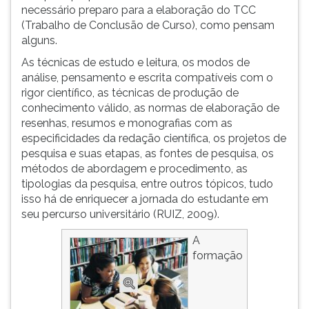
(primeira
necessário preparo para a elaboração do TCC
tecla
(Trabalho de Conclusão de Curso), como pensam
à
alguns.
direita
As técnicas de estudo e leitura, os modos de
do
análise, pensamento e escrita compatíveis com o
F).
rigor científico, as técnicas de produção de
Para
conhecimento válido, as normas de elaboração de
ir
resenhas, resumos e monografias com as
ao
especificidades da redação científica, os projetos de
menu
pesquisa e suas etapas, as fontes de pesquisa, os
principal
métodos de abordagem e procedimento, as
pressione
tipologias da pesquisa, entre outros tópicos, tudo
a
isso há de enriquecer a jornada do estudante em
tecla
seu percurso universitário (RUIZ, 2009).
J
e
A
depois
formação
F.
Pressione
F
para