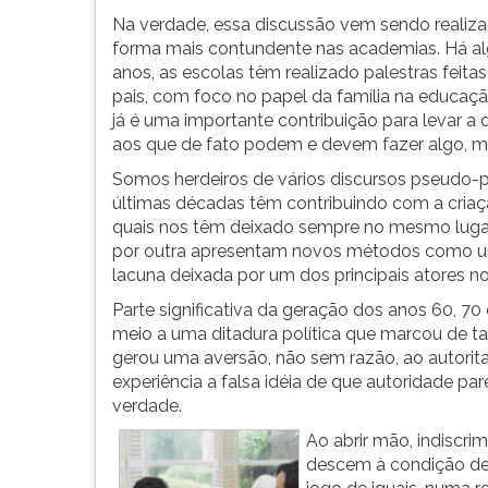
e
leitura
Na verdade, essa discussão vem sendo realiz
decisivo
pressione
forma mais contundente nas academias. Há a
da
TAB
anos, as escolas têm realizado palestras feitas
família
e
pais, com foco no papel da família na educaçã
na
depois
já é uma importante contribuição para levar a 
educação
F.
aos que de fato podem e devem fazer algo, ma
de
Para
crianças
pausar
Somos herdeiros de vários discursos pseudo-
...
a
últimas décadas têm contribuindo com a criaç
leitura
quais nos têm deixado sempre no mesmo lugar
pressione
por outra apresentam novos métodos como um
D
lacuna deixada por um dos principais atores n
(primeira
Parte significativa da geração dos anos 60, 7
tecla
meio a uma ditadura política que marcou de t
à
gerou uma aversão, não sem razão, ao autorit
esquerda
experiência a falsa idéia de que autoridade pa
do
verdade.
F),
para
Ao abrir mão, indiscri
continuar
descem à condição de 
pressione