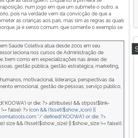
es que as distinguem. Enquanto a primeira se
traposição, num jogo em que um submete o outro, a
itório, pois na verdade vem da convicção de que a
bmeter as crianças aos pais, mas sim as regras as quais
é porque, já é senso comum, que somente o exemplo se
 em Saúde Coletiva atua desde 2001 em seu
fessor leciona nos cursos de Administração de
de, bem como em especializações nas áreas de:
oas, gestão pública, gestão estratégica, marketing,
humanos, motivacional, liderança, perspectivas da
mento emocional, gestão de pessoas, serviço público,
d('KOOWA') or die; ?>
attributes) && strpos($link-
!== false): ?>
icon && (!isset($show_icon) ||
joomlatools.com */ defined('KOOWA') or die; ?>
)
size && (!isset($show_size) || $show_size !== false)):
MB