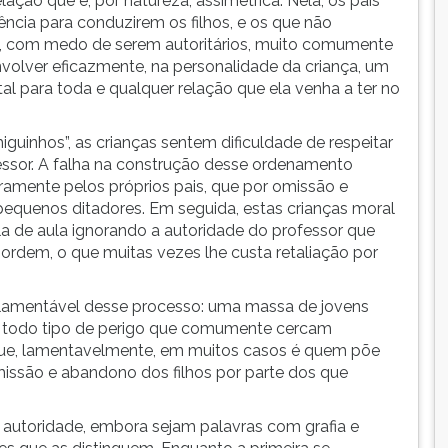
lação que é, por natureza, assimétrica. Nela, os pais
ência para conduzirem os filhos, e os que não
 com medo de serem autoritários, muito comumente
lver eficazmente, na personalidade da criança, um
l para toda e qualquer relação que ela venha a ter no
guinhos”, as crianças sentem dificuldade de respeitar
ofessor. A falha na construção desse ordenamento
ramente pelos próprios pais, que por omissão e
pequenos ditadores. Em seguida, estas crianças moral
de aula ignorando a autoridade do professor que
a ordem, o que muitas vezes lhe custa retaliação por
o lamentável desse processo: uma massa de jovens
a todo tipo de perigo que comumente cercam
s que, lamentavelmente, em muitos casos é quem põe
 omissão e abandono dos filhos por parte dos que
 autoridade, embora sejam palavras com grafia e