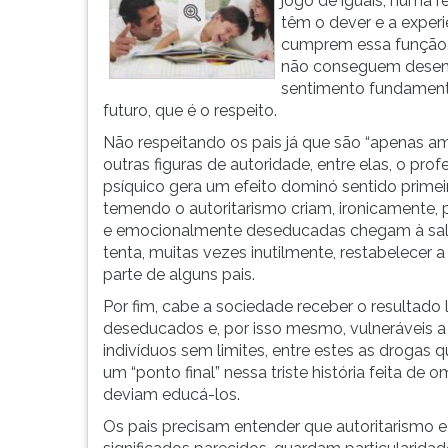
jogo de iguais, numa re
G
têm o dever e a experi
(primeira
cumprem essa função,
tecla
não conseguem desenvo
à
sentimento fundamenta
direita
futuro, que é o respeito.
do
Não respeitando os pais já que são “apenas ami
F).
outras figuras de autoridade, entre elas, o pr
Para
psíquico gera um efeito dominó sentido primei
ir
temendo o autoritarismo criam, ironicamente, 
ao
e emocionalmente deseducadas chegam à sala 
menu
tenta, muitas vezes inutilmente, restabelecer 
principal
parte de alguns pais.
pressione
a
Por fim, cabe a sociedade receber o resultad
tecla
deseducados e, por isso mesmo, vulneráveis 
J
indivíduos sem limites, entre estes as droga
e
um “ponto final” nessa triste história feita de
depois
deviam educá-los.
F.
Os pais precisam entender que autoritarismo e
Pressione