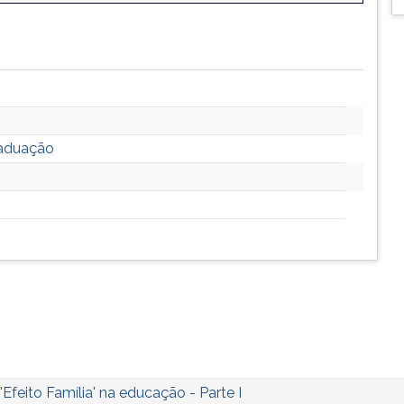
raduação
'Efeito Família' na educação - Parte I