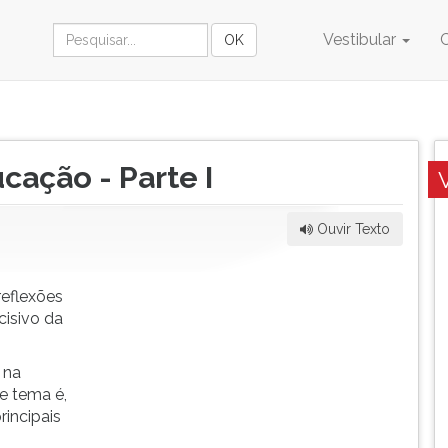
Vestibular
ucação - Parte I
Ouvir Texto
reflexões
cisivo da
 na
e tema é,
incipais