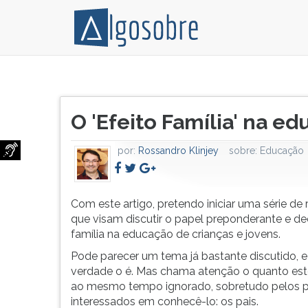
Com
Pressione
este
TAB
Título
artigo,
e
O 'Efeito Família' na ed
do
pretendo
depois
artigo:
iniciar
F
por:
Rossandro Klinjey
sobre:
Educação
uma
para
série
ouvir
de
o
reflexões
conteúdo
Com este artigo, pretendo iniciar uma série de 
que
principal
que visam discutir o papel preponderante e de
visam
desta
família na educação de crianças e jovens.
discutir
tela.
Pode parecer um tema já bastante discutido, e
o
Para
verdade o é. Mas chama atenção o quanto est
papel
pular
ao mesmo tempo ignorado, sobretudo pelos pr
preponderante
essa
interessados em conhecê-lo: os pais.