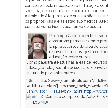
significados parecidos, guardam particularidad
F
caracteriza pela imposição sem diálogo e con
para
segunda, pelo contrário, se permite o contrad
ouvir
autoridade é legítima, e de que ela não visa su
essa
os próprios pais a elas estão submetidos. At
instrução
constitui numa inequívoca forma de educar.
novamente.
Psicólogo Clínico com Mestrado
consultório particular. Como pro
Empresa, cursos da área de saú
recursos humanos, gestão de pess
educação, entre outros.
Como palestrante atua nas áreas de recursos 
educação, relações interpessoais, desenvolvi
cultura de paz, entre outros.
* @link http://www.joomlatools.com */ define
>attributes['class'], 'docman_track_download') 
$show_icon !== false)): ?>
* @link http://www.
Currículo completo do Autor (
1.08 
pdf
?>
(
1.08 MB
)