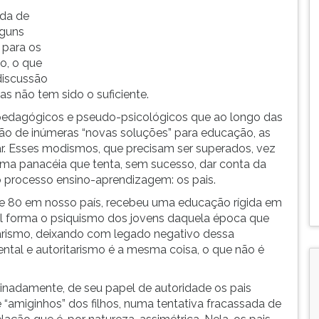
ada de
lguns
 para os
o, o que
discussão
s não tem sido o suficiente.
pedagógicos e pseudo-psicológicos que ao longo das
ão de inúmeras “novas soluções” para educação, as
. Esses modismos, que precisam ser superados, vez
a panacéia que tenta, sem sucesso, dar conta da
o processo ensino-aprendizagem: os pais.
0 e 80 em nosso país, recebeu uma educação rígida em
al forma o psiquismo dos jovens daquela época que
arismo, deixando com legado negativo dessa
rental e autoritarismo é a mesma coisa, o que não é
minadamente, de seu papel de autoridade os pais
“amiginhos” dos filhos, numa tentativa fracassada de