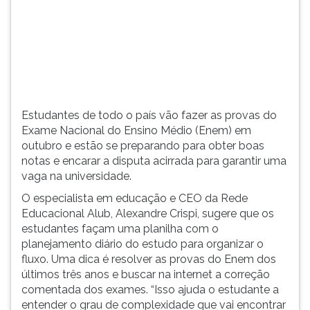
para
TAB
obter
e
boas
depois
notas
F.
e
Para
encarar
pausar
a
a
Estudantes de todo o país vão fazer as provas do
disputa
leitura
Exame Nacional do Ensino Médio (Enem) em
acirrada
pressione
outubro e estão se preparando para obter boas
par...
D
notas e encarar a disputa acirrada para garantir uma
(primeira
vaga na universidade.
tecla
à
O especialista em educação e CEO da Rede
esquerda
Educacional Alub, Alexandre Crispi, sugere que os
do
estudantes façam uma planilha com o
F),
planejamento diário do estudo para organizar o
para
fluxo. Uma dica é resolver as provas do Enem dos
continuar
últimos três anos e buscar na internet a correção
pressione
comentada dos exames. “Isso ajuda o estudante a
G
entender o grau de complexidade que vai encontrar