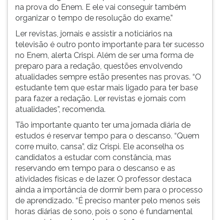
(primeira
na prova do Enem. E ele vai conseguir também
tecla
organizar o tempo de resolução do exame.”
à
Ler revistas, jornais e assistir a noticiários na
direita
televisão é outro ponto importante para ter sucesso
do
no Enem, alerta Crispi. Além de ser uma forma de
F).
preparo para a redação, questões envolvendo
Para
atualidades sempre estão presentes nas provas. “O
ir
estudante tem que estar mais ligado para ter base
ao
para fazer a redação. Ler revistas e jornais com
menu
atualidades”, recomenda.
principal
pressione
Tão importante quanto ter uma jornada diária de
a
estudos é reservar tempo para o descanso. “Quem
tecla
corre muito, cansa”, diz Crispi. Ele aconselha os
J
candidatos a estudar com constância, mas
e
reservando em tempo para o descanso e as
depois
atividades físicas e de lazer. O professor destaca
F.
ainda a importância de dormir bem para o processo
Pressione
de aprendizado. “É preciso manter pelo menos seis
F
horas diárias de sono, pois o sono é fundamental
para