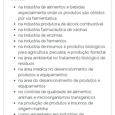
ouvir
na industria de alimentos e bebidas
essa
especialmente onde os produtos são obtidos
instrução
por via fermentativa;
novamente.
na industria produtora de álcool combustível
na industria farmacêutica de vacinas
na industria de enzimas
na industria de fermentos
na industria de insumos e produtos biológicos
para agricultura, pecuária, e produção florestal
na área ambiental no tratamento biológico de
resíduos
na área médica no desenvolvimento de
produtos e equipamentos
na área do desenvolvimento de produtos e
equipamentos
no controle de qualidade de alimentos,
animais e microorganismos transgênicos
na produção de produtos e insumos de
origem marinha
como engenheiro em industrias de