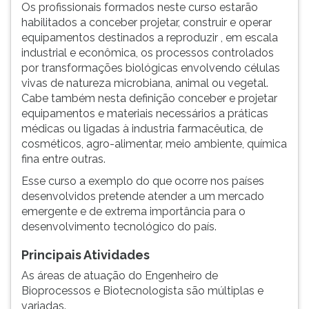
(primeira
Os profissionais formados neste curso estarão
tecla
habilitados a conceber projetar, construir e operar
à
equipamentos destinados a reproduzir , em escala
direita
industrial e econômica, os processos controlados
do
por transformações biológicas envolvendo células
F).
vivas de natureza microbiana, animal ou vegetal.
Para
Cabe também nesta definição conceber e projetar
ir
equipamentos e materiais necessários a práticas
ao
médicas ou ligadas à industria farmacêutica, de
menu
cosméticos, agro-alimentar, meio ambiente, química
principal
fina entre outras.
pressione
Esse curso a exemplo do que ocorre nos países
a
desenvolvidos pretende atender a um mercado
tecla
emergente e de extrema importância para o
J
desenvolvimento tecnológico do país.
e
depois
Principais Atividades
F.
As áreas de atuação do Engenheiro de
Pressione
Bioprocessos e Biotecnologista são múltiplas e
F
variadas.
para