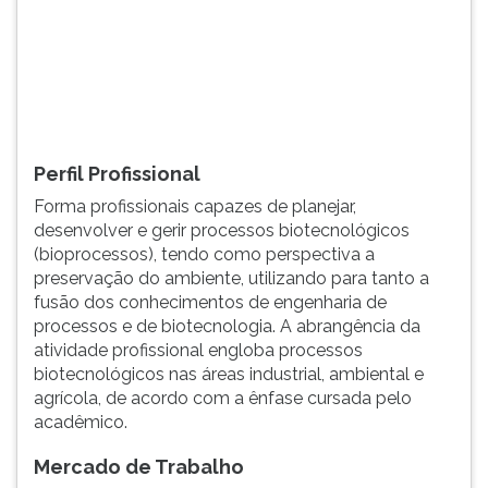
,
TAB
em
e
esc...
depois
F.
Para
pausar
a
Perfil Profissional
leitura
Forma profissionais capazes de planejar,
pressione
desenvolver e gerir processos biotecnológicos
D
(bioprocessos), tendo como perspectiva a
(primeira
preservação do ambiente, utilizando para tanto a
tecla
fusão dos conhecimentos de engenharia de
à
processos e de biotecnologia. A abrangência da
esquerda
atividade profissional engloba processos
do
biotecnológicos nas áreas industrial, ambiental e
F),
agrícola, de acordo com a ênfase cursada pelo
para
acadêmico.
continuar
pressione
Mercado de Trabalho
G