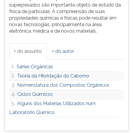
superpesados são importante objeto de estudo da
ouvir
física de partículas. A compreensão de suas
essa
propriedades químicas e físicas pode resultar em
instrução
novas tecnologias, principalmente na área
novamente.
eletrônica, médica e de novos materiais.
+ do assunto
+ do autor
1.
Séries Orgânicas
2.
Teoria da Hibridação do Caborno
3.
Nomenclatura dos Compostos Orgânicos
4.
Ciclos Químicos
5.
Alguns dos Materias Utilizados num
Laboratório Químico