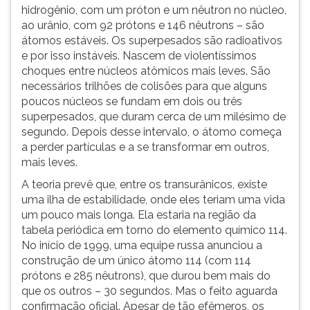
(primeira
hidrogênio, com um próton e um nêutron no núcleo,
tecla
ao urânio, com 92 prótons e 146 nêutrons – são
à
átomos estáveis. Os superpesados são radioativos
direita
e por isso instáveis. Nascem de violentíssimos
do
choques entre núcleos atômicos mais leves. São
F).
necessários trilhões de colisões para que alguns
Para
poucos núcleos se fundam em dois ou três
ir
superpesados, que duram cerca de um milésimo de
ao
segundo. Depois desse intervalo, o átomo começa
menu
a perder partículas e a se transformar em outros,
principal
mais leves.
pressione
A teoria prevê que, entre os transurânicos, existe
a
uma ilha de estabilidade, onde eles teriam uma vida
tecla
um pouco mais longa. Ela estaria na região da
J
tabela periódica em torno do elemento químico 114.
e
No início de 1999, uma equipe russa anunciou a
depois
construção de um único átomo 114 (com 114
F.
prótons e 285 nêutrons), que durou bem mais do
Pressione
que os outros – 30 segundos. Mas o feito aguarda
F
confirmação oficial. Apesar de tão efêmeros, os
para