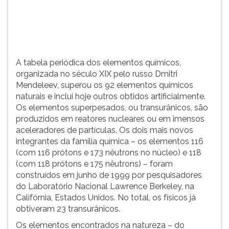
elementos
TAB
qu&iacu...
e
depois
F.
Para
A tabela periódica dos elementos químicos,
pausar
organizada no século XIX pelo russo Dmitri
a
Mendeleev, superou os 92 elementos químicos
leitura
naturais e inclui hoje outros obtidos artificialmente.
pressione
Os elementos superpesados, ou transurânicos, são
D
produzidos em reatores nucleares ou em imensos
(primeira
aceleradores de partículas. Os dois mais novos
tecla
integrantes da família química – os elementos 116
à
(com 116 prótons e 173 nêutrons no núcleo) e 118
esquerda
(com 118 prótons e 175 nêutrons) – foram
do
construídos em junho de 1999 por pesquisadores
F),
do Laboratório Nacional Lawrence Berkeley, na
para
Califórnia, Estados Unidos. No total, os físicos já
continuar
obtiveram 23 transurânicos.
pressione
G
Os elementos encontrados na natureza – do