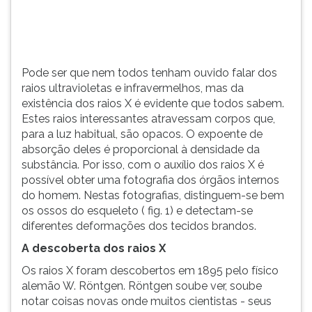
(primeira
tecla
à
direita
do
Pode ser que nem todos tenham ouvido falar dos
F).
raios ultravioletas e infravermelhos, mas da
Para
existência dos raios X é evidente que todos sabem.
ir
Estes raios interessantes atravessam corpos que,
ao
para a luz habitual, são opacos. O expoente de
menu
absorção deles é proporcional à densidade da
principal
substância. Por isso, com o auxílio dos raios X é
pressione
possível obter uma fotografia dos órgãos internos
a
do homem. Nestas fotografias, distinguem-se bem
tecla
os ossos do esqueleto ( fig. 1) e detectam-se
J
diferentes deformações dos tecidos brandos.
e
A descoberta dos raios X
depois
F.
Os raios X foram descobertos em 1895 pelo físico
Pressione
alemão W. Röntgen. Röntgen soube ver, soube
F
notar coisas novas onde muitos cientistas - seus
para