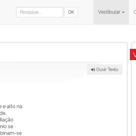
Vestibular
Ouvir Texto
 e alto na
de.
diação
nio se
mbinam-se