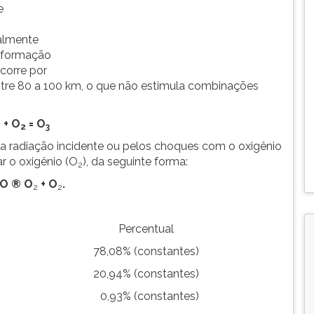
e
ualmente
a formação
ocorre por
ntre 80 a 100 km, o que não estimula combinações
 + O
= O
2
3
la radiação incidente ou pelos choques com o oxigênio
r o oxigênio (O
), da seguinte forma:
2
 O
®
O
+ O
.
2
2
Percentual
78,08% (constantes)
20,94% (constantes)
0,93% (constantes)