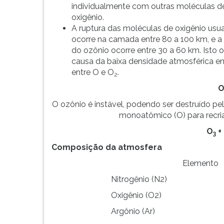
leitura
individualmente com outras moléculas d
pressione
oxigênio.
TAB
A ruptura das moléculas de oxigênio us
e
ocorre na camada entre 80 a 100 km, e 
depois
do ozônio ocorre entre 30 a 60 km. Isto 
F.
causa da baixa densidade atmosférica e
Para
entre O e O
.
2
pausar
O
a
leitura
O ozônio é instável, podendo ser destruído pe
pressione
monoatômico (O) para recria
D
O
+
(primeira
3
tecla
Composição da atmosfera
à
Elemento
esquerda
do
Nitrogênio (N2)
F),
Oxigênio (O2)
para
continuar
Argônio (Ar)
pressione