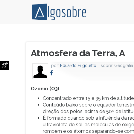
O
Pressione
que
TAB
Título
compõe
e
Atmosfera da Terra, A
do
a
depois
artigo:
atmosfera
F
por:
Eduardo Frigoletto
sobre:
Geografia
da
para
terra
ouvir
pode
o
ser
conteúdo
Ozônio (O
3
)
acompanhado
principal
Concentrado entre 15 e 35 km de altitude
no
desta
Conteúdo baixo sobre o equador terrestre
gráfico
tela.
direção dos polos, acima de 50º de latitu
apresentado
Para
É formado quando sob a influência da ra
nesse
pular
ultravioleta do sol, as moléculas de oxigê
artigo.
essa
rompem e os átomos separando-se co