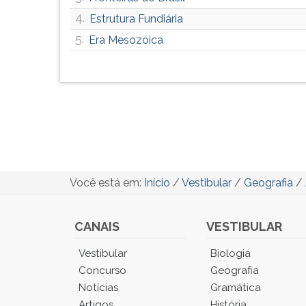
4.
Estrutura Fundiária
5.
Era Mesozóica
Você está em:
Início
/
Vestibular
/
Geografia
/
CANAIS
VESTIBULAR
Você
Vestibular
Biologia
está
Concurso
Geografia
no
Notícias
Gramática
Menu
Artigos
História