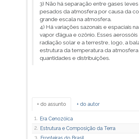
F
3) Não há separação entre gases leves 
para
pesados da atmosfera por causa da con
ouvir
grande escala na atmosfera.
essa
4) Há variações sazonais e espaciais na
instrução
vapor d’água e ozônio. Esses aerossói
novamente.
radiação solar e a terrestre, logo, a b
estrutura da temperatura da atmosfer
quantidades e distribuições.
+ do assunto
+ do autor
1.
Era Cenozóica
2.
Estrutura e Composição da Terra
3.
Fronteiras do Brasil