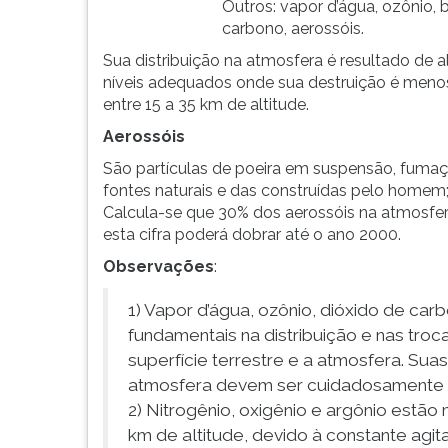
Outros: vapor d’água, ozônio, 
G
carbono, aerossóis.
(primeira
tecla
Sua distribuição na atmosfera é resultado de 
à
níveis adequados onde sua destruição é menos
direita
entre 15 a 35 km de altitude.
do
Aerossóis
F).
São partículas de poeira em suspensão, fumaça
Para
fontes naturais e das construídas pelo homem
ir
Calcula-se que 30% dos aerossóis na atmosfe
ao
esta cifra poderá dobrar até o ano 2000.
menu
principal
Observações
:
pressione
a
1) Vapor d’água, ozônio, dióxido de c
tecla
fundamentais na distribuição e nas troc
J
superfície terrestre e a atmosfera. Sua
e
atmosfera devem ser cuidadosamente 
depois
2) Nitrogênio, oxigênio e argônio estã
F.
Pressione
km de altitude, devido à constante agit