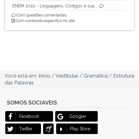
ENEM 2010 - Linguagens, Códigos e sua...
Com questões comentadas.
Com conteúdo específico no site.
Você está em:
Início
/
Vestibular
/
Gramática
/
Estrutura
das Palavras
SOMOS SOCIAVEIS
Facebook
Google+
Twitter
Play Store