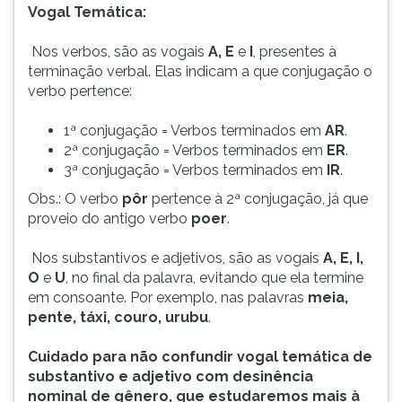
(primeira
Vogal Temática:
tecla
à
Nos verbos, são as vogais
A, E
e
I
, presentes à
direita
terminação verbal. Elas indicam a que conjugação o
do
verbo pertence:
F).
Para
1ª conjugação = Verbos terminados em
AR
.
ir
2ª conjugação = Verbos terminados em
ER
.
ao
3ª conjugação = Verbos terminados em
IR
.
menu
Obs.: O verbo
pôr
pertence à 2ª conjugação, já que
principal
proveio do antigo verbo
poer
.
pressione
a
Nos substantivos e adjetivos, são as vogais
A, E, I,
tecla
O
e
U
, no final da palavra, evitando que ela termine
J
em consoante. Por exemplo, nas palavras
meia,
e
pente, táxi, couro, urubu
.
depois
F.
Cuidado para não confundir vogal temática de
Pressione
substantivo e adjetivo com desinência
F
nominal de gênero, que estudaremos mais à
para