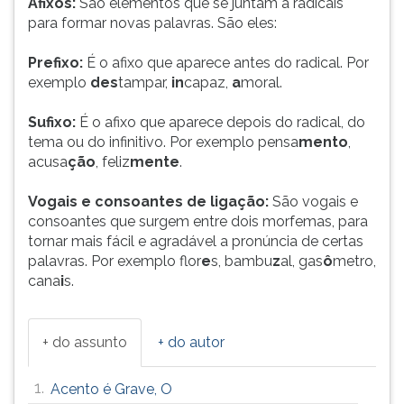
Afixos:
São elementos que se juntam a radicais
para formar novas palavras. São eles:
Prefixo:
É o afixo que aparece antes do radical. Por
exemplo
des
tampar,
in
capaz,
a
moral.
Sufixo:
É o afixo que aparece depois do radical, do
tema ou do infinitivo. Por exemplo pensa
mento
,
acusa
ção
, feliz
mente
.
Vogais e consoantes de ligação:
São vogais e
consoantes que surgem entre dois morfemas, para
tornar mais fácil e agradável a pronúncia de certas
palavras. Por exemplo flor
e
s, bambu
z
al, gas
ô
metro,
cana
i
s.
+ do assunto
+ do autor
1.
Acento é Grave, O