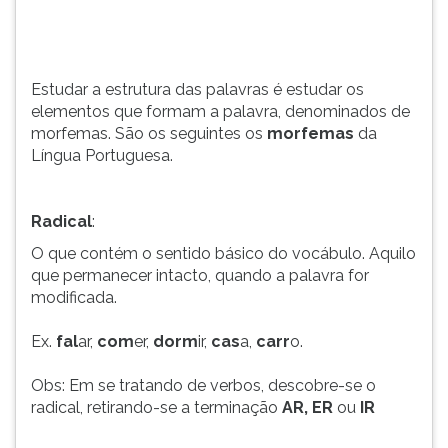
os
TAB
seguintes
e
os
depois
morfemas
F.
Estudar a estrutura das palavras é estudar os
da
Para
elementos que formam a palavra, denominados de
Língua
pausar
morfemas. São os seguintes os
morfemas
da
Portu...
a
Língua Portuguesa.
leitura
pressione
D
Radical
:
(primeira
O que contém o sentido básico do vocábulo. Aquilo
tecla
que permanecer intacto, quando a palavra for
à
modificada.
esquerda
do
Ex.
fal
ar,
com
er,
dorm
ir,
cas
a,
carr
o.
F),
para
Obs: Em se tratando de verbos, descobre-se o
continuar
radical, retirando-se a terminação
AR, ER
ou
IR
pressione
G