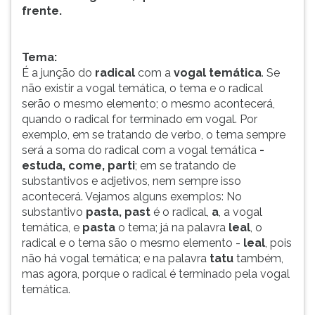
frente.
ouvir
essa
instrução
Tema:
novamente.
É a junção do
radical
com a
vogal temática
. Se
não existir a vogal temática, o tema e o radical
serão o mesmo elemento; o mesmo acontecerá,
quando o radical for terminado em vogal. Por
exemplo, em se tratando de verbo, o tema sempre
será a soma do radical com a vogal temática
-
estuda, come, parti
; em se tratando de
substantivos e adjetivos, nem sempre isso
acontecerá. Vejamos alguns exemplos: No
substantivo
pasta, past
é o radical,
a
, a vogal
temática, e
pasta
o tema; já na palavra
leal
, o
radical e o tema são o mesmo elemento -
leal
, pois
não há vogal temática; e na palavra
tatu
também,
mas agora, porque o radical é terminado pela vogal
temática.