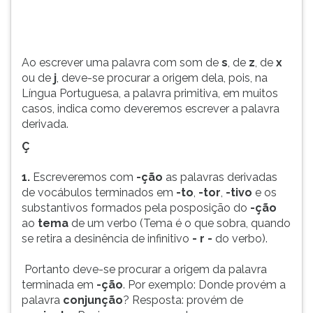
procurar
TAB
a
e
origem
depois
dela,
F.
Ao escrever uma palavra com som de
s
, de
z
, de
x
pois,
Para
ou de
j
, deve-se procurar a origem dela, pois, na
na
pausar
Língua Portuguesa, a palavra primitiva, em muitos
Língua
a
casos, indica como deveremos escrever a palavra
Portuguesa,
leitura
derivada.
a
pressione
Ç
palavra
D
primitiva,
(primeira
1.
Escreveremos com
-ção
as palavras derivadas
em
tecla
de vocábulos terminados em
-to
,
-tor
,
-tivo
e os
muitos...
à
substantivos formados pela posposição do
-ção
esquerda
ao
tema
de um verbo (Tema é o que sobra, quando
do
se retira a desinência de infinitivo
- r -
do verbo).
F),
para
Portanto deve-se procurar a origem da palavra
continuar
terminada em
-ção
. Por exemplo: Donde provém a
pressione
palavra
conjunção
? Resposta: provém de
G