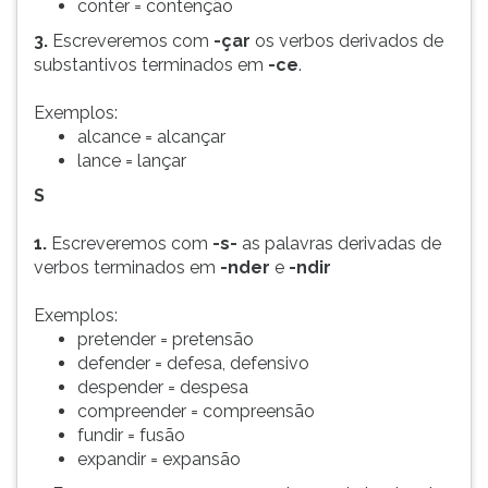
conter = contenção
ouvir
3.
Escreveremos com
-çar
os verbos derivados de
essa
substantivos terminados em
-ce
.
instrução
novamente.
Exemplos:
alcance = alcançar
lance = lançar
S
1.
Escreveremos com
-s-
as palavras derivadas de
verbos terminados em
-nder
e
-ndir
Exemplos:
pretender = pretensão
defender = defesa, defensivo
despender = despesa
compreender = compreensão
fundir = fusão
expandir = expansão