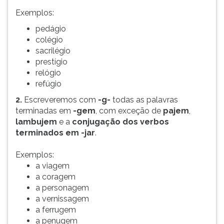
Exemplos:
pedágio
colégio
sacrilégio
prestígio
relógio
refúgio
2.
Escreveremos com
-g-
todas as palavras
terminadas em
-gem
, com exceção de
pajem
,
lambujem
e a
conjugação dos verbos
terminados em -jar
.
Exemplos:
a viagem
a coragem
a personagem
a vernissagem
a ferrugem
a penugem