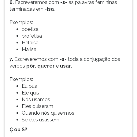
6.
Escreveremos com
-s-
as palavras femininas
terminadas em
-isa
.
Exemplos:
poetisa
profetisa
Heloísa
Marisa
7.
Escreveremos com
-s-
toda a conjugação dos
verbos
pôr
,
querer
e
usar
.
Exemplos:
Eu pus
Ele quis
Nós usamos
Eles quiseram
Quando nós quisermos
Se eles usassem
Ç ou S?