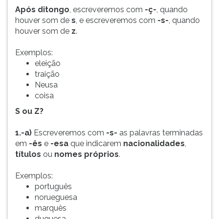
Após ditongo
, escreveremos com
-ç-
, quando
houver som de
s
, e escreveremos com
-s-
, quando
houver som de
z
.
Exemplos:
eleição
traição
Neusa
coisa
S ou Z?
1.-a)
Escreveremos com
-s-
as palavras terminadas
em
-ês
e
-esa
que indicarem
nacionalidades
,
títulos
ou
nomes próprios
.
Exemplos:
português
norueguesa
marquês
duquesa