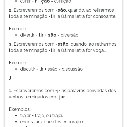
curtir -
r
+
ção
= curtição
2.
Escreveremos com
-são
, quando, ao retirarmos
toda a terminação
-tir
, a última letra for consoante.
Exemplo:
divertir -
tir
+
são
= diversão
3.
Escreveremos com
-ssão
, quando, ao retirarmos
toda a terminação
-tir
, a última letra for vogal.
Exemplo:
discutir - tir + ssão = discussão
J
1.
Escreveremos com
-j-
as palavras derivadas dos
verbos terminados em
-jar
.
Exemplos:
trajar = traje, eu trajei.
encorajar = que eles encorajem