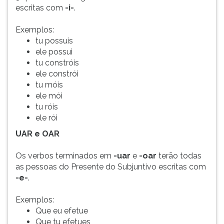
escritas com
-i-
.
Exemplos:
tu possuis
ele possui
tu constróis
ele constrói
tu móis
ele mói
tu róis
ele rói
UAR e OAR
Os verbos terminados em
-uar
e
-oar
terão todas
as pessoas do Presente do Subjuntivo escritas com
-e-
.
Exemplos:
Que eu efetue
Que tu efetues