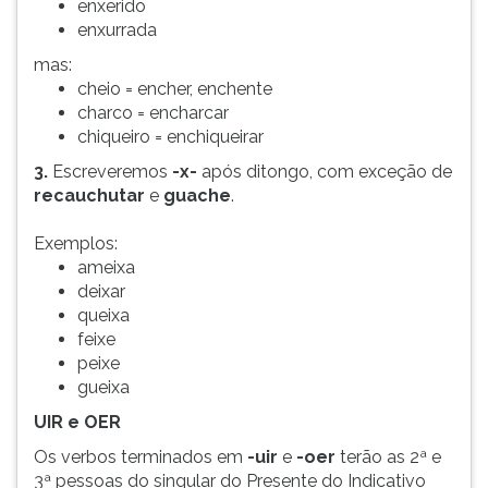
enxerido
enxurrada
mas:
cheio = encher, enchente
charco = encharcar
chiqueiro = enchiqueirar
3.
Escreveremos
-x-
após ditongo, com exceção de
recauchutar
e
guache
.
Exemplos:
ameixa
deixar
queixa
feixe
peixe
gueixa
UIR e OER
Os verbos terminados em
-uir
e
-oer
terão as 2ª e
3ª pessoas do singular do Presente do Indicativo