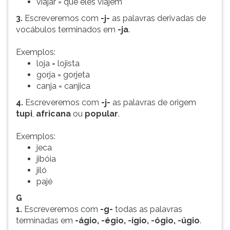
viajar = que eles viajem
3.
Escreveremos com
-j-
as palavras derivadas de
vocábulos terminados em
-ja
.
Exemplos:
loja = lojista
gorja = gorjeta
canja = canjica
4.
Escreveremos com
-j-
as palavras de origem
tupi
,
africana
ou
popular
.
Exemplos:
jeca
jibóia
jiló
pajé
G
1.
Escreveremos com
-g-
todas as palavras
terminadas em
-ágio, -égio, -ígio, -ógio, -úgio
.