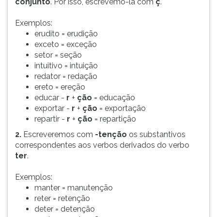
conjunto
. Por isso, escrevemo-la com
ç
.
(primeira
tecla
Exemplos:
à
erudito = erudição
direita
exceto = exceção
do
setor = seção
F).
intuitivo = intuição
Para
redator = redação
ir
ereto = ereção
ao
educar -
r
+
ção
= educação
menu
exportar -
r
+
ção
= exportação
principal
repartir -
r
+
ção
= repartição
pressione
a
2.
Escreveremos com
-tenção
os substantivos
tecla
correspondentes aos verbos derivados do verbo
J
ter
.
e
depois
Exemplos:
F.
manter = manutenção
Pressione
reter = retenção
F
deter = detenção
para