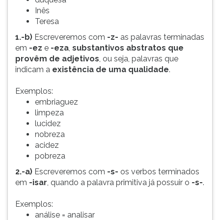
Inês
Teresa
1.-b)
Escreveremos com
-z-
as palavras terminadas
em
-ez
e
-eza
,
substantivos abstratos que
provêm de adjetivos
, ou seja, palavras que
indicam a
existência de uma qualidade
.
Exemplos:
embriaguez
limpeza
lucidez
nobreza
acidez
pobreza
2.-a)
Escreveremos com
-s-
os verbos terminados
em
-isar
, quando a palavra primitiva já possuir o
-s-
.
Exemplos:
análise = analisar