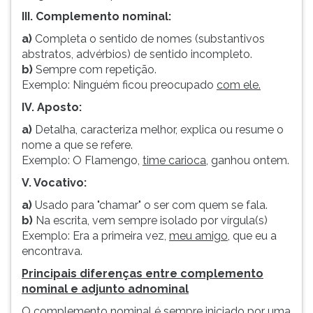
III. Complemento nominal:
a)
Completa o sentido de nomes (substantivos
abstratos, advérbios) de sentido incompleto.
b)
Sempre com repetição.
Exemplo: Ninguém ficou preocupado
com ele.
IV. Aposto:
a)
Detalha, caracteriza melhor, explica ou resume o
nome a que se refere.
Exemplo: O Flamengo,
time carioca
, ganhou ontem.
V. Vocativo:
a)
Usado para "chamar" o ser com quem se fala.
b)
Na escrita, vem sempre isolado por vírgula(s)
Exemplo: Era a primeira vez,
meu amigo
, que eu a
encontrava.
Principais diferenças entre complemento
nominal e adjunto adnominal
O complemento nominal é sempre iniciado por uma