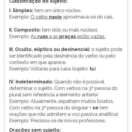
Classificação do sujeito:
ouvir
I. Simples:
tem um único núcleo.
essa
Exemplo:
O velho
navio
aproximava-se do cais.
instrução
novamente.
II. Composto:
tem dois ou mais núcleos
Exemplo:
As
ruas
e as
praças
estão vazias.
III. Oculto, elíptico ou desinencial:
o sujeito pode
ser identificado pela desinência do verbo ou pelo
contexto em que aparece.
Exemplo: Voltarás para casa (sujeito:
tu
)
IV. Indeterminado:
Quando não é possível
determinar o sujeito. Com verbos na 3ª pessoa do
plural sem referência a elemento anterior.
Exemplo: Atualmente, espalham muitos boatos.
Com verbo na 3ª pessoa do singular +
se
(em
orações que não admitem a voz passiva analítica)
Exemplo: Precisou-se de novos professores.
Orações sem sujeito: