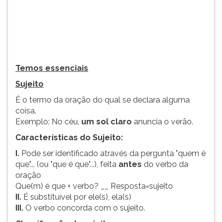
(primeira
tecla
à
direita
do
F).
Temos essenciais
Para
ir
Sujeito
ao
É o termo da oração do qual se declara alguma
menu
coisa.
principal
Exemplo: No céu,
um sol claro
anuncia o verão.
pressione
a
Características do Sujeito:
tecla
I.
Pode ser identificado através da pergunta "quem é
J
que"... (ou "que é que"...), feita
antes
do verbo da
e
oração
depois
Que(m) é que + verbo? __ Resposta=sujeito
F.
II.
É substituível por ele(s), ela(s)
Pressione
III.
O verbo concorda com o sujeito.
F
para