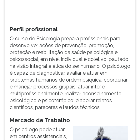
TAB
e
depois
F.
Perfil profissional
Para
O curso de Psicologia prepara profissionais para
pausar
desenvolver ações de prevenção, promoção,
a
proteção e reabilitação da saúde psicológica e
leitura
psicossocial, em nível individual e coletivo, pautado
pressione
na visão integral e ética do ser humano. O psicólogo
D
é capaz de diagnosticar, avaliar e atuar em
(primeira
problemas humanos de ordem psíquica; coordenar
tecla
e manejar processos grupais; atuar inter e
à
multiprofissionalmente; realizar aconselhamento
esquerda
psicológico e psicoterápico; elaborar relatos
do
científicos, pareceres e laudos técnicos.
F),
para
Mercado de Trabalho
continuar
pressione
O psicólogo pode atuar
G
em centros assistenciais,