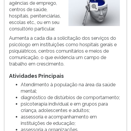
(primeira
agências de emprego,
tecla
centros de saúde,
à
hospitais, penitenciárias,
direita
escolas etc., ou em seu
do
consultório particular.
F).
Aumenta a cada dia a solicitação dos serviços do
Para
psicólogo em instituições como hospitais gerais e
ir
psiquiátricos, centros comunitários e meios de
ao
comunicação, o que evidencia um campo de
menu
trabalho em crescimento.
principal
pressione
Atividades Principais
a
Atendimento à população na área da saúde
tecla
mental;
J
diagnóstico de distúrbios de comportamento;
e
psicoterapia individual e em grupos para
depois
criança, adolescentes e adultos;
F.
assessoria e acompanhamento em
Pressione
instituições de educação;
F
assessoria a organizações.
para