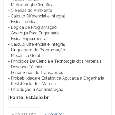
- Metodologia Científica
ouvir
- Ciências do Ambiente
essa
- Cálculo Diferencial e Integral
instrução
- Física Teórica
novamente.
- Lógica de Programação
- Geologia Para Engenharia
- Física Experimental
- Calculo Diferencial e Integral
- Linguagem de Programação
- Mecânica Geral
- Princípios Da Ciência e Tecnologia dos Materiais
- Desenho Técnico
- Fenômenos de Transportes
- Probabilidade e Estatística Aplicada à Engenharia
- Resistência dos Materiais
- Introdução à Administração
Fonte: Estácio.br
+ do assunto
+ do autor