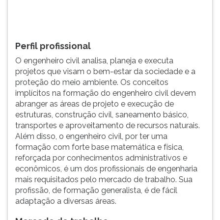
proteção
TAB
do
e
meio
depois
ambiente.
F.
Perfil profissional
Para
O engenheiro civil analisa, planeja e executa
pausar
projetos que visam o bem-estar da sociedade e a
a
proteção do meio ambiente. Os conceitos
leitura
implícitos na formação do engenheiro civil devem
pressione
abranger as áreas de projeto e execução de
D
estruturas, construção civil, saneamento básico,
(primeira
transportes e aproveitamento de recursos naturais.
tecla
Além disso, o engenheiro civil, por ter uma
à
formação com forte base matemática e física,
esquerda
reforçada por conhecimentos administrativos e
do
econômicos, é um dos profissionais de engenharia
F),
mais requisitados pelo mercado de trabalho. Sua
para
profissão, de formação generalista, é de fácil
continuar
adaptação a diversas áreas.
pressione
G