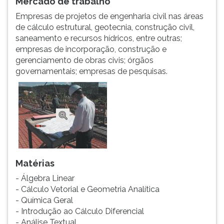
Mercado de trabalho
(primeira
tecla
Empresas de projetos de engenharia civil nas áreas
à
de cálculo estrutural, geotecnia, construção civil,
direita
saneamento e recursos hídricos, entre outras;
do
empresas de incorporação, construção e
F).
gerenciamento de obras civis; órgãos
Para
governamentais; empresas de pesquisas.
ir
ao
menu
principal
pressione
a
tecla
J
Matérias
e
- Álgebra Linear
depois
- Cálculo Vetorial e Geometria Analítica
F.
- Química Geral
Pressione
- Introdução ao Cálculo Diferencial
F
- Análise Textual
para