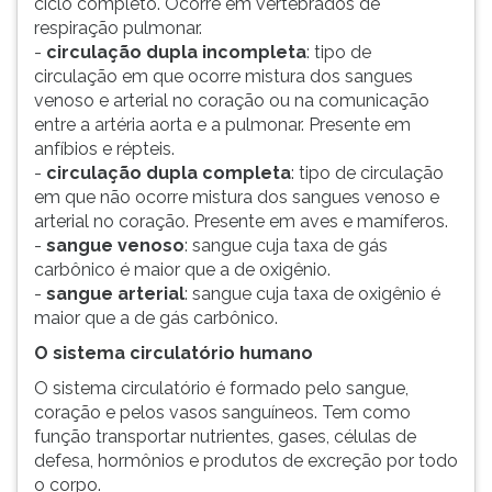
ciclo completo. Ocorre em vertebrados de
(primeira
respiração pulmonar.
tecla
-
circulação dupla incompleta
: tipo de
à
circulação em que ocorre mistura dos sangues
direita
venoso e arterial no coração ou na comunicação
do
entre a artéria aorta e a pulmonar. Presente em
F).
anfíbios e répteis.
Para
-
circulação dupla completa
: tipo de circulação
ir
em que não ocorre mistura dos sangues venoso e
ao
arterial no coração. Presente em aves e mamíferos.
menu
-
sangue venoso
: sangue cuja taxa de gás
principal
carbônico é maior que a de oxigênio.
pressione
-
sangue arterial
: sangue cuja taxa de oxigênio é
a
maior que a de gás carbônico.
tecla
J
O sistema circulatório humano
e
O sistema circulatório é formado pelo sangue,
depois
coração e pelos vasos sanguíneos. Tem como
F.
função transportar nutrientes, gases, células de
Pressione
defesa, hormônios e produtos de excreção por todo
F
o corpo.
para