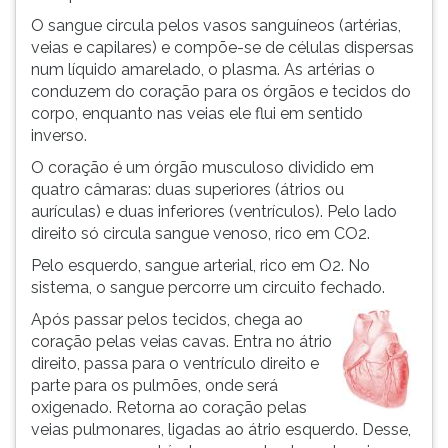
ouvir
O sangue circula pelos vasos sanguíneos (artérias,
essa
veias e capilares) e compõe-se de células dispersas
instrução
num líquido amarelado, o plasma. As artérias o
novamente.
conduzem do coração para os órgãos e tecidos do
corpo, enquanto nas veias ele flui em sentido
inverso.
O coração é um órgão musculoso dividido em
quatro câmaras: duas superiores (átrios ou
aurículas) e duas inferiores (ventrículos). Pelo lado
direito só circula sangue venoso, rico em CO2.
Pelo esquerdo, sangue arterial, rico em O2. No
sistema, o sangue percorre um circuito fechado.
Após passar pelos tecidos, chega ao
coração pelas veias cavas. Entra no átrio
direito, passa para o ventrículo direito e
parte para os pulmões, onde será
oxigenado. Retorna ao coração pelas
veias pulmonares, ligadas ao átrio esquerdo. Desse,