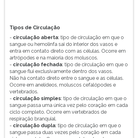
interior
TAB
...
e
depois
F.
Tipos de Circulação
Para
-
circulação aberta
: tipo de circulação em que o
pausar
sangue ou hemolinfa sai do interior dos vasos e
a
entra em contato direto com as células. Ocorre em
leitura
artrópodes e na maioria dos moluscos.
pressione
-
circulação fechada
: tipo de circulação em que o
D
sangue flui exclusivamente dentro dos vasos.
(primeira
Não há contato direto entre o sangue e as células.
tecla
Ocorre em anelídeos, moluscos cefalópodes e
à
vertebrados.
esquerda
-
circulação simples
: tipo de circulação em que o
do
sangue passa uma única vez pelo coração em cada
F),
ciclo completo. Ocorre em vertebrados de
para
respiração branquial.
continuar
-
circulação dupla
: tipo de circulação em que o
pressione
sangue passa duas vezes pelo coração em cada
G