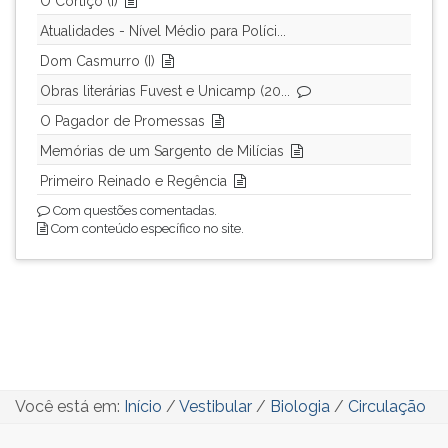
O Cortiço (I)
Atualidades - Nível Médio para Políci...
Dom Casmurro (I)
Obras literárias Fuvest e Unicamp (20...
O Pagador de Promessas
Memórias de um Sargento de Milícias
Primeiro Reinado e Regência
Com questões comentadas.
Com conteúdo específico no site.
Você está em:
Início
/
Vestibular
/
Biologia
/
Circulação