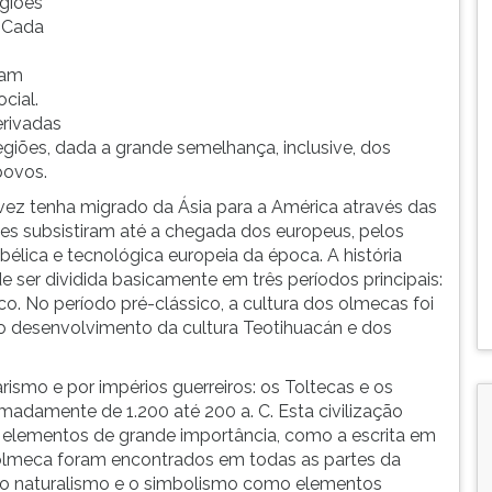
egiões
. Cada
íam
cial.
erivadas
egiões, dada a grande semelhança, inclusive, dos
povos.
vez tenha migrado da Ásia para a América através das
ações subsistiram até a chegada dos europeus, pelos
élica e tecnológica europeia da época. A história
 ser dividida basicamente em três períodos principais:
co. No período pré-clássico, a cultura dos olmecas foi
u o desenvolvimento da cultura Teotihuacán e dos
rismo e por impérios guerreiros: os Toltecas e os
madamente de 1.200 até 200 a. C. Esta civilização
elementos de grande importância, como a escrita em
a olmeca foram encontrados em todas as partes da
e o naturalismo e o simbolismo como elementos