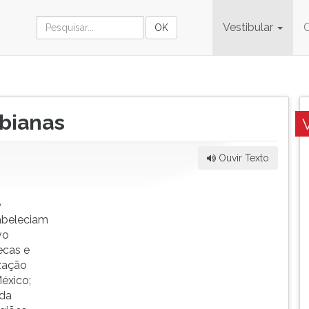
Vestibular
bianas
Ouvir Texto
e
tabeleciam
vo
ecas e
ização
México;
 da