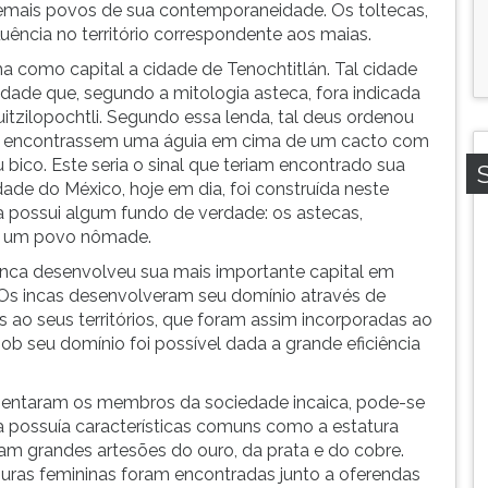
mais povos de sua contemporaneidade. Os toltecas,
uência no território correspondente aos maias.
ha como capital a cidade de Tenochtitlán. Tal cidade
idade que, segundo a mitologia asteca, fora indicada
uitzilopochtli. Segundo essa lenda, tal deus ordenou
s encontrassem uma águia em cima de um cacto com
bico. Este seria o sinal que teriam encontrado sua
dade do México, hoje em dia, foi construída neste
 possui algum fundo de verdade: os astecas,
am um povo nômade.
 Inca desenvolveu sua mais importante capital em
. Os incas desenvolveram seu domínio através de
 ao seus territórios, que foram assim incorporadas ao
ob seu domínio foi possível dada a grande eficiência
sentaram os membros da sociedade incaica, pode-se
 possuía características comuns como a estatura
ram grandes artesões do ouro, da prata e do cobre.
uras femininas foram encontradas junto a oferendas