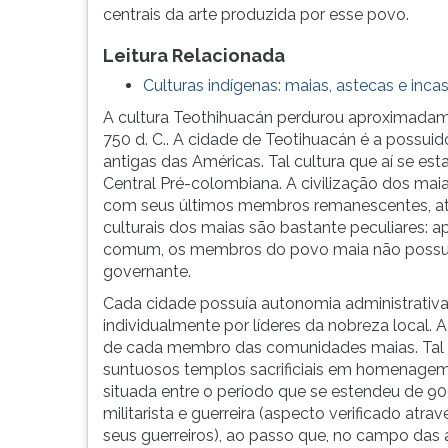
centrais da arte produzida por esse povo.
G
(primeira
Leitura Relacionada
tecla
à
Culturas indígenas: maias, astecas e inca
direita
A cultura Teothihuacán perdurou aproximadam
do
750 d. C.. A cidade de Teotihuacán é a possui
F).
antigas das Américas. Tal cultura que aí se es
Para
Central Pré-colombiana. A civilização dos maia
ir
com seus últimos membros remanescentes, até 
ao
culturais dos maias são bastante peculiares: 
menu
comum, os membros do povo maia não possuí
principal
governante.
pressione
a
Cada cidade possuía autonomia administrativa
tecla
individualmente por líderes da nobreza local. A
J
de cada membro das comunidades maias. Tal 
e
suntuosos templos sacrificiais em homenagem 
depois
situada entre o período que se estendeu de 90
F.
militarista e guerreira (aspecto verificado at
Pressione
seus guerreiros), ao passo que, no campo das a