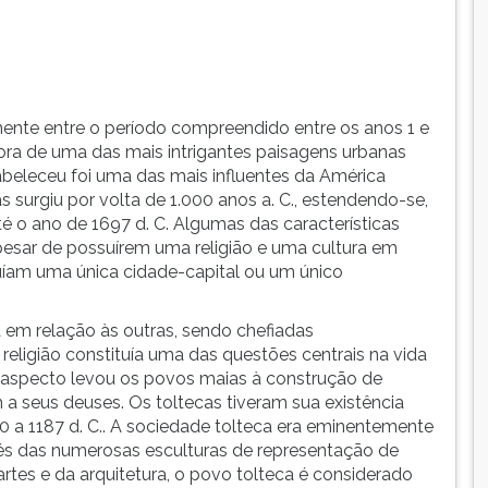
s
ente entre o período compreendido entre os anos 1 e
dora de uma das mais intrigantes paisagens urbanas
tabeleceu foi uma das mais influentes da América
s surgiu por volta de 1.000 anos a. C., estendendo-se,
o ano de 1697 d. C. Algumas das características
apesar de possuírem uma religião e uma cultura em
am uma única cidade-capital ou um único
 em relação às outras, sendo chefiadas
 religião constituía uma das questões centrais na vida
aspecto levou os povos maias à construção de
a seus deuses. Os toltecas tiveram sua existência
0 a 1187 d. C.. A sociedade tolteca era eminentemente
ravés das numerosas esculturas de representação de
rtes e da arquitetura, o povo tolteca é considerado