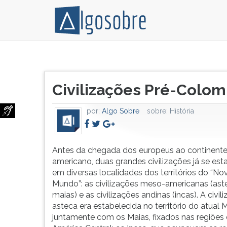
Antes
Pressione
da
TAB
Título
chegada
e
Civilizações Pré-Colom
do
dos
depois
artigo:
europeus
F
por:
Algo Sobre
sobre:
História
ao
para
continente
ouvir
americano,
o
duas
conteúdo
Antes da chegada dos europeus ao continent
grandes
principal
americano, duas grandes civilizações já se es
civilizações
desta
em diversas localidades dos territórios do “No
já
tela.
Mundo”: as civilizações meso-americanas (ast
se
Para
maias) e as civilizações andinas (incas). A civil
estabeleciam
pular
asteca era estabelecida no território do atual 
em
essa
juntamente com os Maias, fixados nas regiões