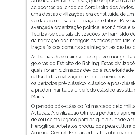
diversas
leitura
América Central; os Incas, que ocupavam as r
localidades
pressione
adjacentes ao longo da Cordilheira dos Andes
dos
TAB
uma dessas civilizações era constituída de um
territórios
e
verdadeiro mosaico de nações e tribos. Possu
do
depois
avançada organização política, econômica e so
'No...
F.
Teoriza-se que tais civilizações tenham sido d
Para
da migração dos mongóis asiáticos para tais r
pausar
traços físicos comuns aos integrantes destes 
a
As teorias dizem ainda que o povo mongol tal
leitura
geleiras do Estreito de Behring. Estas civiliz
pressione
quais foram dizimados devido à superioridade b
D
cultural das civilizações meso-americanas pode
(primeira
os períodos pré-clássico, clássico e pós-clássi
tecla
a predominante. Já o período clássico assisti
à
Maias.
esquerda
O período pós-clássico foi marcado pelo milita
do
Astecas. A civilização Olmeca perdurou aproxi
F),
deixou como legado para as que a sucederam 
para
hieroglifos. Artefatos produzidos pela cultur
continuar
América Central. Em tais artefatos observa-s
pressione