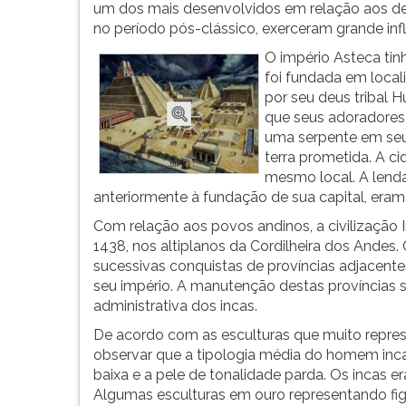
F
um dos mais desenvolvidos em relação aos de
para
no período pós-clássico, exerceram grande infl
ouvir
O império Asteca tin
essa
foi fundada em local
instrução
por seu deus tribal H
novamente.
que seus adoradore
uma serpente em seu 
terra prometida. A ci
mesmo local. A lenda
anteriormente à fundação de sua capital, er
Com relação aos povos andinos, a civilização
1438, nos altiplanos da Cordilheira dos Andes
sucessivas conquistas de províncias adjacentes
seu império. A manutenção destas províncias s
administrativa dos incas.
De acordo com as esculturas que muito repre
observar que a tipologia média do homem inca
baixa e a pele de tonalidade parda. Os incas e
Algumas esculturas em ouro representando fig