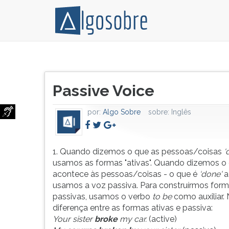
1.
Pressione
Quando
TAB
Título
dizemos
e
Passive Voice
do
o
depois
artigo:
que
F
por:
Algo Sobre
sobre:
Inglês
as
para
pessoas/coisas
ouvir
‘do',
o
usamos
conteúdo
1. Quando dizemos o que as pessoas/coisas
‘
as
principal
usamos as formas "ativas". Quando dizemos o
formas
desta
acontece às pessoas/coisas - o que é
‘done'
a
"ativas".
tela.
usamos a voz passiva. Para construírmos for
Quando
Para
passivas, usamos o verbo
to be
como auxiliar.
dizemos
pular
diferença entre as formas ativas e passiva:
o
essa
Your sister
broke
my car.
(active)