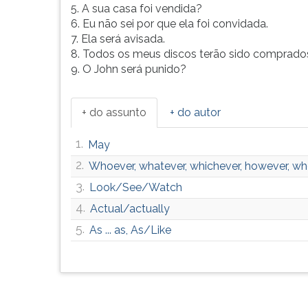
5. A sua casa foi vendida?
G
6. Eu não sei por que ela foi convidada.
(primeira
7. Ela será avisada.
tecla
8. Todos os meus discos terão sido comprado
à
9. O John será punido?
direita
do
F).
+ do assunto
+ do autor
Para
ir
1.
May
ao
menu
2.
Whoever, whatever, whichever, however, wh
principal
3.
Look/See/Watch
pressione
4.
a
Actual/actually
tecla
5.
As ... as, As/Like
J
e
depois
F.
Pressione