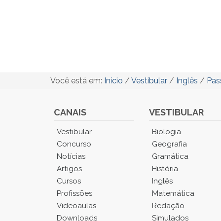
Você está em:
Início
/
Vestibular
/
Inglês
/
Pas
CANAIS
VESTIBULAR
Você
Vestibular
Biologia
está
Concurso
Geografia
no
Notícias
Gramática
Menu
Artigos
História
Principal.
Cursos
Inglês
Pressione
TAB
Profissões
Matemática
e
Videoaulas
Redação
depois
Downloads
Simulados