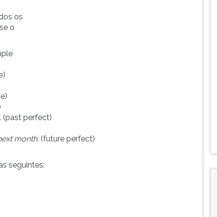
odos os
se o
mple
e)
ve)
)
.
(past perfect)
 next month.
(future perfect)
s seguintes: