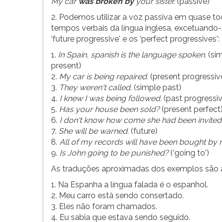
que
leitura
My car
was broken by
your sister.
(passive)
acontece
pressione
2. Podemos utilizar a voz passiva em quase t
às
TAB
tempos verbais da língua inglesa, excetuando-
pessoas/coisas
e
‘future progressive' e os ‘perfect progressives':
...
depois
1.
In
Spain, spanish is the language spoken.
(si
F.
present)
Para
2.
My car is being repaired.
(present progressiv
pausar
3.
They weren't called.
(simple past)
a
4.
I knew I was being followed.
(past progressi
leitura
5.
Has your house been sold?
(present perfect
pressione
6.
I don't know how come she had been invited
D
7.
She will be warned.
(future)
(primeira
8.
All of my records will have been bought by
tecla
9.
Is John going to be punished?
(‘going to')
à
esquerda
As traduções aproximadas dos exemplos são a
do
1. Na Espanha a língua falada é o espanhol.
F),
2. Meu carro está sendo consertado.
para
3. Eles não foram chamados.
continuar
4. Eu sabia que estava sendo seguido.
pressione