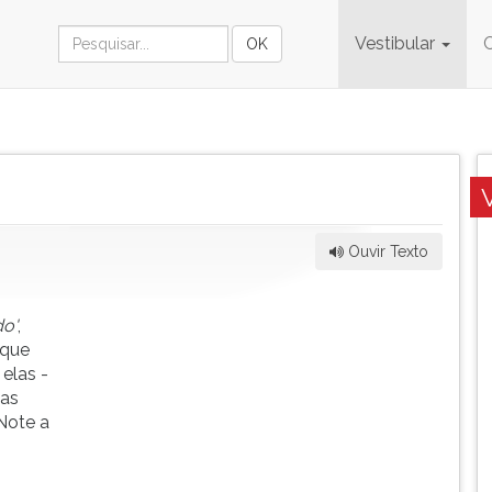
Vestibular
Ouvir Texto
do'
,
 que
 elas -
mas
 Note a