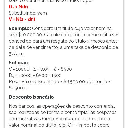
sobre o valor nominal N do título. Logo:
(primeira
D
= Ndn
tecla
c
Substituindo, vem:
à
V = N(1 - dn)
direita
do
Exemplo:
Considere um título cujo valor nominal
F).
seja $10.000,00. Calcule o desconto comercial a ser
Para
concedido para um resgate do título 3 meses antes
ir
da data de vencimento, a uma taxa de desconto de
ao
5% a.m.
menu
Solução
:
principal
V = 10000 . (1 - 0,05 . 3) = 8500
pressione
D
= 10000 - 8500 = 1500
c
a
Resp: valor descontado = $8.500,00; desconto =
tecla
$1.500,00
J
e
Desconto bancário
depois
Nos bancos, as operações de desconto comercial
F.
são realizadas de forma a contemplar as despesas
Pressione
administrativas (um percentual cobrado sobre o
F
valor nominal do título) e o IOF - imposto sobre
para