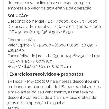
determine o valor líquido a ser resgatado pela
empresa e o valor da taxa efetiva da operação.
SOLUÇÃO:
Desconto comercial = Dc = 50000 . 0,04 . 3 = 6000
Despesas administrativas = Da = 0,02 . 50000 = 1000
IOF = 50000(0,015/360).90] = 187,50
Teremos então:
Valor líquido = V = 50000 - (6000 + 1000 + 187,50) =
42812,50
Taxa efetiva de juros = i = [(50000/42812,50) - 1].100
= 16,79 % a.t. = 5,60 % a.m.
Resp: V = $42812,50 e i = 5,60 % a.m.
Exercícios resolvidos e propostos
1 - Fiscal - MS-2000) Uma empresa descontou em
um banco uma duplicata de R$2000,00 dois meses
e meio antes do seu vencimento, a uma taxa de
desconto comercial de 4% a. m. A taxa efetiva de
juros dessa operação foi igual a:
a) 10%