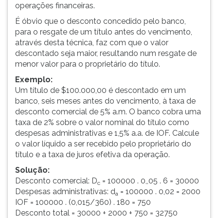
operações financeiras.
ouvir
essa
É óbvio que o desconto concedido pelo banco,
instrução
para o resgate de um título antes do vencimento,
novamente.
através desta técnica, faz com que o valor
descontado seja maior, resultando num resgate de
menor valor para o proprietário do título.
Exemplo:
Um título de $100.000,00 é descontado em um
banco, seis meses antes do vencimento, à taxa de
desconto comercial de 5% a.m. O banco cobra uma
taxa de 2% sobre o valor nominal do título como
despesas administrativas e 1,5% a.a. de IOF. Calcule
o valor líquido a ser recebido pelo proprietário do
título e a taxa de juros efetiva da operação.
Solução:
Desconto comercial: D
= 100000 . 0,,05 . 6 = 30000
c
Despesas administrativas: d
= 100000 . 0,02 = 2000
a
IOF = 100000 . (0,015/360) . 180 = 750
Desconto total = 30000 + 2000 + 750 = 32750