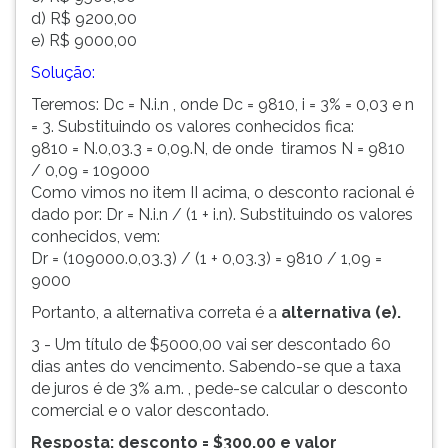
d) R$ 9200,00
e) R$ 9000,00
Solução:
Teremos: Dc = N.i.n , onde Dc = 9810, i = 3% = 0,03 e n
= 3. Substituindo os valores conhecidos fica:
9810 = N.0,03.3 = 0,09.N, de onde tiramos N = 9810
/ 0,09 = 109000
Como vimos no item II acima, o desconto racional é
dado por: Dr = N.i.n / (1 + i.n). Substituindo os valores
conhecidos, vem:
Dr = (109000.0,03.3) / (1 + 0,03.3) = 9810 / 1,09 =
9000
Portanto, a alternativa correta é a
alternativa (e).
3 - Um título de $5000,00 vai ser descontado 60
dias antes do vencimento. Sabendo-se que a taxa
de juros é de 3% a.m. , pede-se calcular o desconto
comercial e o valor descontado.
Resposta: desconto = $300,00 e valor