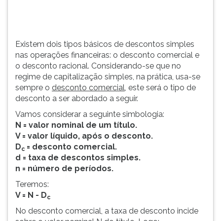
TAB
e
depois
F.
Existem dois tipos básicos de descontos simples
Para
nas operações financeiras: o desconto comercial e
pausar
o desconto racional. Considerando-se que no
a
regime de capitalização simples, na prática, usa-se
leitura
sempre o
desconto comercial
, este será o tipo de
pressione
desconto a ser abordado a seguir.
D
Vamos considerar a seguinte simbologia:
(primeira
N = valor nominal de um título.
tecla
V = valor líquido, após o desconto.
à
D
= desconto comercial.
esquerda
c
d = taxa de descontos simples.
do
n = número de períodos.
F),
para
Teremos:
continuar
V = N - D
c
pressione
No desconto comercial, a taxa de desconto incide
G