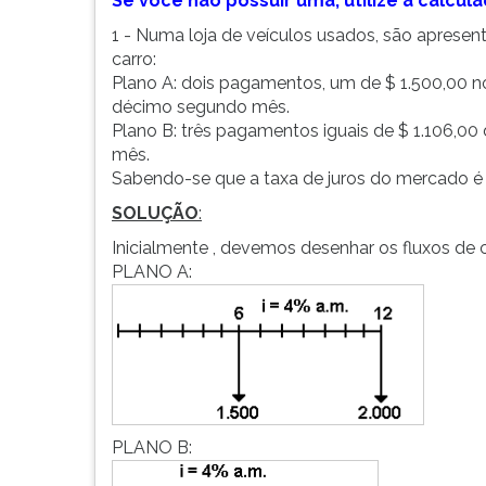
Se você não possuir uma, utilize a calc
F
para
1 - Numa loja de veículos usados, são aprese
ouvir
carro:
essa
Plano A: dois pagamentos, um de $ 1.500,00 no 
instrução
décimo segundo mês.
novamente.
Plano B: três pagamentos iguais de $ 1.106,00
mês.
Sabendo-se que a taxa de juros do mercado é
SOLUÇÃO
:
Inicialmente , devemos desenhar os fluxos de 
PLANO A:
PLANO B: