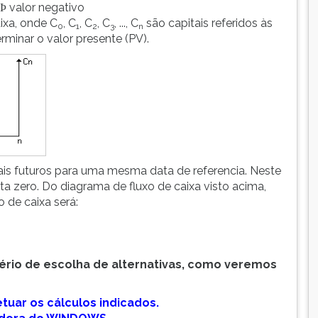
valor negativo
Þ
ixa, onde C
, C
, C
, C
, ..., C
são capitais referidos às
0
1
2
3
n
terminar o valor presente (PV).
ais futuros para uma mesma data de referencia. Neste
ta zero. Do diagrama de fluxo de caixa visto acima,
o de caixa será:
tério de escolha de alternativas, como veremos
etuar os cálculos indicados.