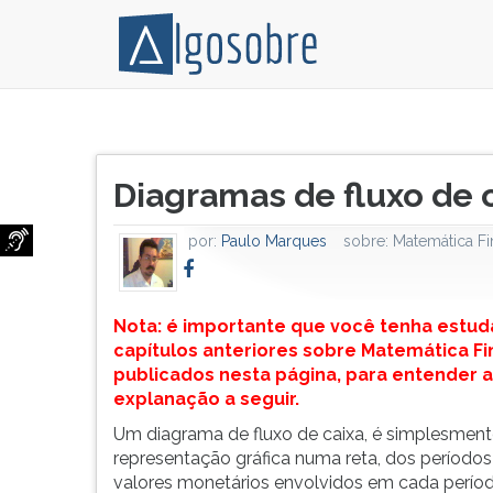
Nota:
Pressione
é
TAB
Título
importante
e
Diagramas de fluxo de 
do
que
depois
artigo:
você
F
por:
Paulo Marques
sobre:
Matemática Fi
tenha
para
estudado
ouvir
os
o
capítulos
conteúdo
Nota: é importante que você tenha estud
anteriores
principal
capítulos anteriores sobre Matemática Fi
sobre
desta
publicados nesta página, para entender a
Matemática
tela.
explanação a seguir.
Financeira
Para
Um diagrama de fluxo de caixa, é simplesment
publicados
pular
representação gráfica numa reta, dos períodos
nesta
essa
valores monetários envolvidos em cada períod