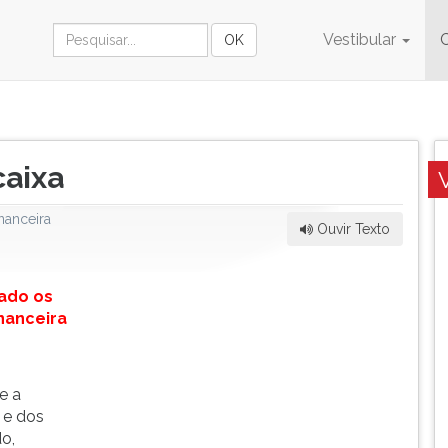
Vestibular
caixa
nanceira
Ouvir Texto
ado os
nanceira
e a
 e dos
o,