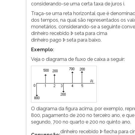
pág...
leitura
considerando-se uma certa taxa de juros i.
pressione
Traça-se uma reta horizontal que é denominad
TAB
dos tempos, na qual são representados os val
e
monetários, considerando-se a seguinte conv
depois
dinheiro recebido
seta para cima
F.
Þ
dinheiro pago
seta para baixo.
Para
Þ
pausar
Exemplo
:
a
Veja o diagrama de fluxo de caixa a seguir:
leitura
pressione
D
(primeira
tecla
à
esquerda
do
O diagrama da figura acima, por exemplo, repr
F),
800, pagamento de 200 no terceiro ano, e que 
para
segundo, 700 no quarto e 200 no quinto ano.
continuar
dinheiro recebido
flecha para c
Þ
pressione
Convenção: