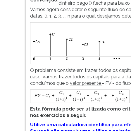
dinheiro pago
flecha para baixo
Þ
G
Vamos agora considerar o seguinte fluxo de ca
(primeira
datas, 0, 1, 2, 3, ..., n para o qual desejamos de
tecla
à
direita
do
F).
Para
ir
ao
menu
O problema consiste em trazer todos os capit
principal
caso, vamos trazer todos os capitais para a da
pressione
concluímos que o
valor presente
- PV - do flux
a
tecla
J
e
Esta fórmula pode ser utilizada como cri
depois
nos exercícios a seguir.
F.
Utilize uma calculadora científica para ef
Pressione