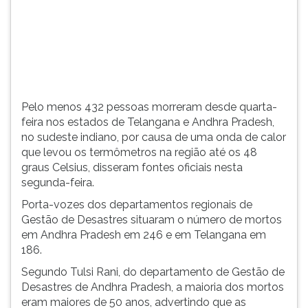
indiano,
TAB
por
e
causa
depois
de
F.
uma
Para
onda
pausar
de
a
Pelo menos 432 pessoas morreram desde quarta-
calor
leitura
feira nos estados de Telangana e Andhra Pradesh,
que
pressione
no sudeste indiano, por causa de uma onda de calor
l...
D
que levou os termômetros na região até os 48
(primeira
graus Celsius, disseram fontes oficiais nesta
tecla
segunda-feira.
à
Porta-vozes dos departamentos regionais de
esquerda
Gestão de Desastres situaram o número de mortos
do
em Andhra Pradesh em 246 e em Telangana em
F),
186.
para
continuar
Segundo Tulsi Rani, do departamento de Gestão de
pressione
Desastres de Andhra Pradesh, a maioria dos mortos
G
eram maiores de 50 anos, advertindo que as