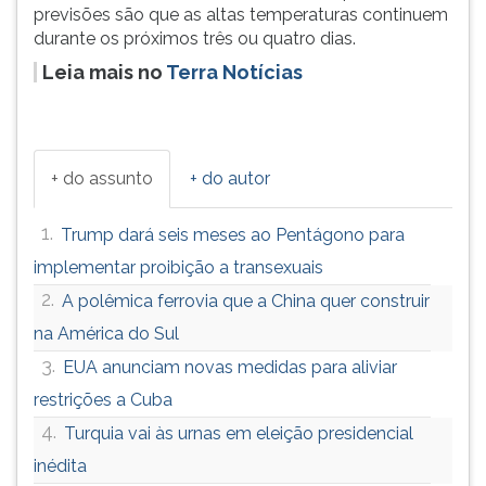
(primeira
previsões são que as altas temperaturas continuem
tecla
durante os próximos três ou quatro dias.
à
Leia mais no
Terra Notícias
direita
do
F).
Para
ir
+ do assunto
+ do autor
ao
menu
1.
Trump dará seis meses ao Pentágono para
principal
implementar proibição a transexuais
pressione
a
2.
A polêmica ferrovia que a China quer construir
tecla
na América do Sul
J
3.
e
EUA anunciam novas medidas para aliviar
depois
restrições a Cuba
F.
4.
Turquia vai às urnas em eleição presidencial
Pressione
F
inédita
para