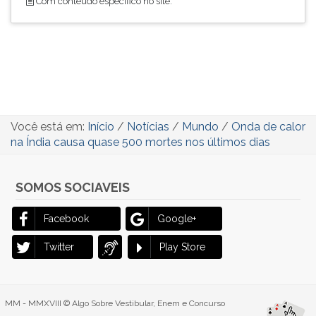
Com conteúdo específico no site.
Você está em:
Início
/
Notícias
/
Mundo
/
Onda de calor
na Índia causa quase 500 mortes nos últimos dias
SOMOS SOCIAVEIS
Facebook
Google+
Twitter
Play Store
MM - MMXVIII © Algo Sobre Vestibular, Enem e Concurso