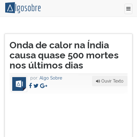
Pelo
Pressione
menos
TAB
Título
432
e
Onda de calor na Índia
do
pessoas
depois
artigo:
causa quase 500 mortes
morreram
F
desde
para
nos últimos dias
quarta-
ouvir
feira
o
por:
Algo Sobre
nos
conteúdo
Ouvir Texto
estados
principal
de
desta
Telangana
tela.
e
Para
Andhra
pular
Pradesh,
essa
no
leitura
sudeste
pressione