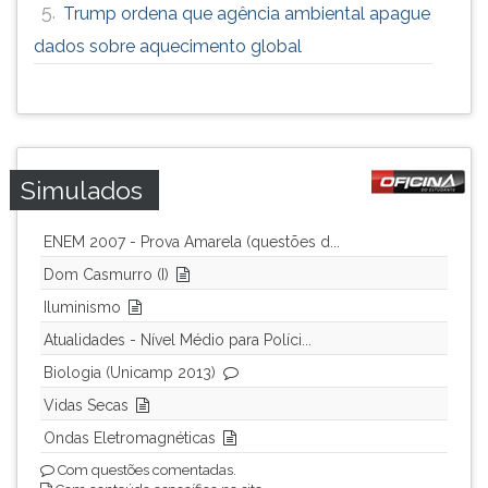
5.
Trump ordena que agência ambiental apague
ouvir
dados sobre aquecimento global
essa
instrução
novamente.
Simulados
ENEM 2007 - Prova Amarela (questões d...
Dom Casmurro (I)
Iluminismo
Atualidades - Nível Médio para Políci...
Biologia (Unicamp 2013)
Vidas Secas
Ondas Eletromagnéticas
Com questões comentadas.