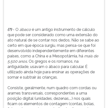
do
TAB
ato
e
natural
depois
de
F.
se
Para
(?)
- O
ábaco
é um antigo instrumento de cálculo
contar
pausar
que pode ser considerado como uma extensão do
no...
a
ato natural de se contar nos dedos. Não se sabe ao
leitura
certo em que época surgiu, mas pensa-se que foi
pressione
desenvolvido independentemente em diferentes
D
países, como a China e a Mesopotâmia, há
mais de
(primeira
5.500 anos
. Os gregos e os romanos, na
tecla
antiguidade, usavam o ábaco para calcular. É
à
utilizado ainda hoje para ensinar as operações de
esquerda
somar e subtrair às crianças.
do
F),
Consiste, geralmente, num quadro com cordas ou
para
arames transversais, correspondentes a uma
continuar
posição digital (unidades, dezenas,...) nos quais
pressione
ficam os elementos de contagem (contas, bolas,
G