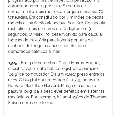
programado por fita de papel. Ocupava 120 m3
aproximadamente, possuía 18 metros de
comprimento, dois metros de largura e pesava 70
toneladas. Era constituído por 7 milhões de peças
móveis e sua fiação alcançava 800 Km. Conseguia
multiplicar dois números de 10 dígitos em 3
segundos. O Mark I foi desenvolvido para calcular
tabelas de trajetória para fazer a pontaria de
canhões de longo alcance, substituindo os
demorados cálculos à mão.
1945
- Em 9 de setembro, Grace Murray Hopper,
oficial Naval e matemática, registrou o primeiro
"
bug
" de computador. Era um
inseto
preso entre os
relés. O bug foi documentado às 15:45 horas no
Harvard Mark II de Harvard. Mas já era usada a
palavra "bug" para descrever defeitos em sistemas
mecânicos. Por exemplo, há anotações de Thomas
Edison com esse termo.