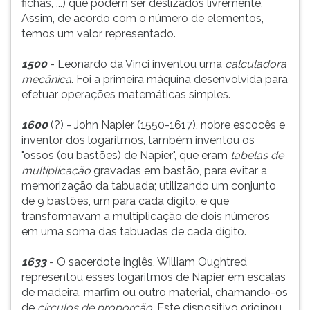
fichas, ...) que podem ser deslizados livremente.
(primeira
Assim, de acordo com o número de elementos,
tecla
temos um valor representado.
à
direita
1500
- Leonardo da Vinci inventou uma
calculadora
do
mecânica
. Foi a primeira máquina desenvolvida para
F).
efetuar operações matemáticas simples.
Para
ir
1600
(?) - John Napier (1550-1617), nobre escocês e
ao
inventor dos logaritmos, também inventou os
menu
"ossos (ou bastões) de Napier", que eram
tabelas de
principal
multiplicação
gravadas em bastão, para evitar a
pressione
memorização da tabuada; utilizando um conjunto
a
de 9 bastões, um para cada dígito, e que
tecla
transformavam a multiplicação de dois números
J
em uma soma das tabuadas de cada dígito.
e
depois
1633
- O sacerdote inglês, William Oughtred
F.
representou esses logaritmos de Napier em escalas
Pressione
de madeira, marfim ou outro material, chamando-os
F
de
círculos de proporção
. Este dispositivo originou
para