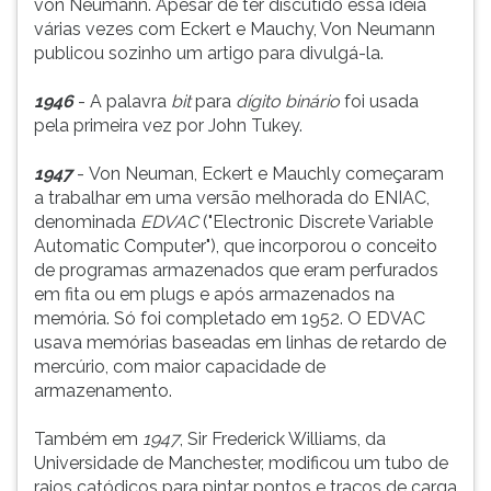
von Neumann. Apesar de ter discutido essa ideia
várias vezes com Eckert e Mauchy, Von Neumann
publicou sozinho um artigo para divulgá-la.
1946
- A palavra
bit
para
dígito binário
foi usada
pela primeira vez por John Tukey.
1947
- Von Neuman, Eckert e Mauchly começaram
a trabalhar em uma versão melhorada do ENIAC,
denominada
EDVAC
("Electronic Discrete Variable
Automatic Computer"), que incorporou o conceito
de programas armazenados que eram perfurados
em fita ou em plugs e após armazenados na
memória. Só foi completado em 1952. O EDVAC
usava memórias baseadas em linhas de retardo de
mercúrio, com maior capacidade de
armazenamento.
Também em
1947
, Sir Frederick Williams, da
Universidade de Manchester, modificou um tubo de
raios catódicos para pintar pontos e traços de carga