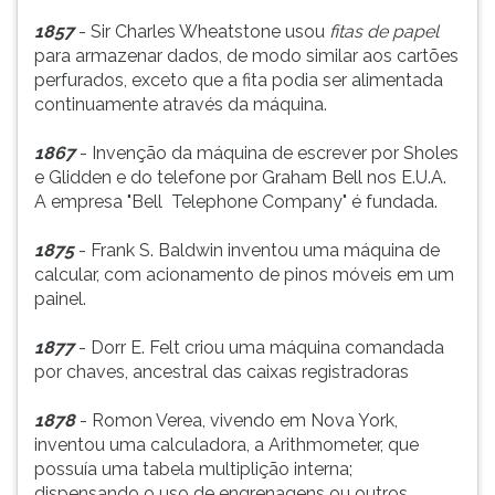
1857
- Sir Charles Wheatstone usou
fitas de papel
para armazenar dados, de modo similar aos cartões
perfurados, exceto que a fita podia ser alimentada
continuamente através da máquina.
1867
- Invenção da máquina de escrever por Sholes
e Glidden e do telefone por Graham Bell nos E.U.A.
A empresa "Bell Telephone Company" é fundada.
1875
- Frank S. Baldwin inventou uma máquina de
calcular, com acionamento de pinos móveis em um
painel.
1877
- Dorr E. Felt criou uma máquina comandada
por chaves, ancestral das caixas registradoras
1878
- Romon Verea, vivendo em Nova York,
inventou uma calculadora, a Arithmometer, que
possuía uma tabela multiplição interna;
dispensando o uso de engrenagens ou outros