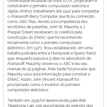
Universidade estadual de Iowa, E.U.A., projetaram e
construíram o primeiro
computador eletrônico
digital
. Ambos trabalharam até 1942 para completar
o Atanasoff-Berry Computer, que ficou conhecido
como
ABC
. Mas, devido à incompetência dos
escritórios de patentes, John W. Mauchly e J.
Presper Eckert receberam os créditos pela
construção do
ENIAC
, que foi reconhecido
inicialmente como o primeiro computador
eletrônico. Em 1973 ficou estabelecido, em uma
batalha judiciária entre a Honeywell e Sperry Rand,
que, enquanto passava 5 dias no laboratório de
Atanasoff, Mauchly observou o
ABC
e leu seu
manual de 35 páginas. Mais tarde foi provado que
Mauchly usou esta informação para construir o
ENIAC. Assim, John Vincent Atanasoff foi
proclamado como o inventor do primeiro
computador eletrônico.
Também em
1939
foi desenvolvido pela Bell
Telephone Lab, sob encomenda do exército dos