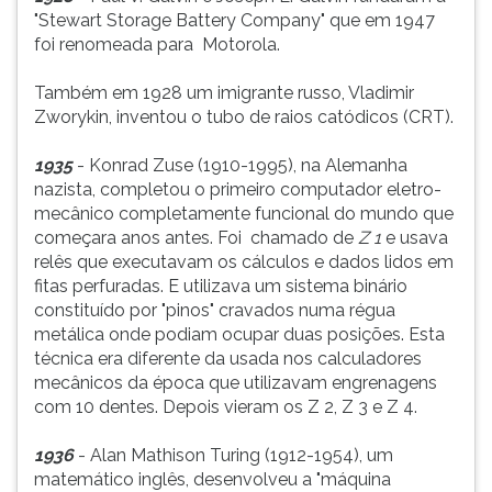
"Stewart Storage Battery Company" que em 1947
foi renomeada para Motorola.
Também em 1928 um imigrante russo, Vladimir
Zworykin, inventou o tubo de raios catódicos (CRT).
1935
- Konrad Zuse (1910-1995), na Alemanha
nazista, completou o primeiro computador eletro-
mecânico completamente funcional do mundo que
começara anos antes. Foi chamado de
Z 1
e usava
relês que executavam os cálculos e dados lidos em
fitas perfuradas. E utilizava um sistema binário
constituído por "pinos" cravados numa régua
metálica onde podiam ocupar duas posições. Esta
técnica era diferente da usada nos calculadores
mecânicos da época que utilizavam engrenagens
com 10 dentes. Depois vieram os Z 2, Z 3 e Z 4.
1936
- Alan Mathison Turing (1912-1954), um
matemático inglês, desenvolveu a "máquina