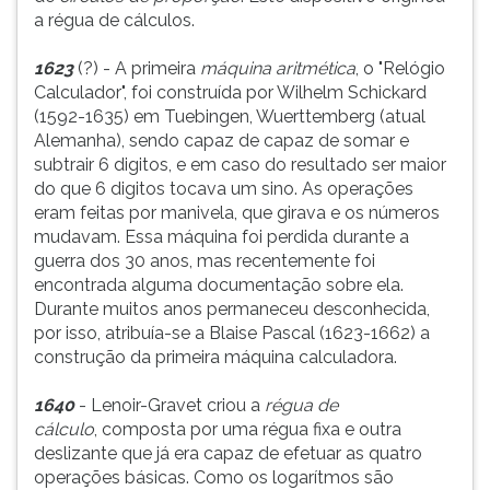
a régua de cálculos.
ouvir
essa
1623
(?) - A primeira
máquina aritmética
, o "Relógio
instrução
Calculador", foi construída por Wilhelm Schickard
novamente.
(1592-1635) em Tuebingen, Wuerttemberg (atual
Alemanha), sendo capaz de capaz de somar e
subtrair 6 digitos, e em caso do resultado ser maior
do que 6 digitos tocava um sino. As operações
eram feitas por manivela, que girava e os números
mudavam. Essa máquina foi perdida durante a
guerra dos 30 anos, mas recentemente foi
encontrada alguma documentação sobre ela.
Durante muitos anos permaneceu desconhecida,
por isso, atribuía-se a Blaise Pascal (1623-1662) a
construção da primeira máquina calculadora.
1640
- Lenoir-Gravet criou a
régua de
cálculo
, composta por uma régua fixa e outra
deslizante que já era capaz de efetuar as quatro
operações básicas. Como os logarítmos são