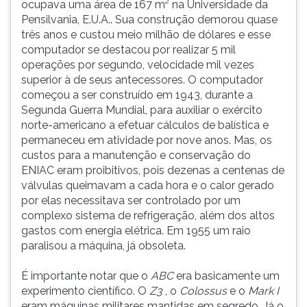
ocupava uma área de 167 m² na Universidade da
Pensilvania, E.U.A.. Sua construção demorou quase
três anos e custou meio milhão de dólares e esse
computador se destacou por realizar 5 mil
operações por segundo, velocidade mil vezes
superior à de seus antecessores. O computador
começou a ser construído em 1943, durante a
Segunda Guerra Mundial, para auxiliar o exército
norte-americano a efetuar cálculos de balística e
permaneceu em atividade por nove anos. Mas, os
custos para a manutenção e conservação do
ENIAC eram proibitivos, pois dezenas a centenas de
válvulas queimavam a cada hora e o calor gerado
por elas necessitava ser controlado por um
complexo sistema de refrigeração, além dos altos
gastos com energia elétrica. Em 1955 um raio
paralisou a máquina, já obsoleta.
É importante notar que o
ABC
era basicamente um
experimento científico. O
Z3
, o
Colossus
e o
Mark I
eram máquinas militares mantidas em segredo. Já o