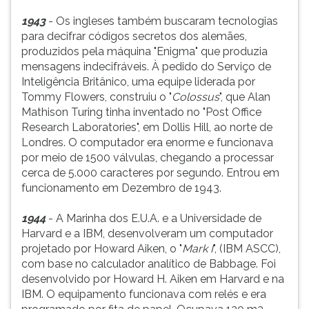
1943
- Os ingleses também buscaram tecnologias
para decifrar códigos secretos dos alemães,
produzidos pela máquina "Enigma" que produzia
mensagens indecifráveis. À pedido do Serviço de
Inteligência Britânico, uma equipe liderada por
Tommy Flowers, construiu o "
Colossus
", que Alan
Mathison Turing tinha inventado no "Post Office
Research Laboratories", em Dollis Hill, ao norte de
Londres. O computador era enorme e funcionava
por meio de 1500 válvulas, chegando a processar
cerca de 5.000 caracteres por segundo. Entrou em
funcionamento em Dezembro de 1943.
1944
- A Marinha dos E.U.A. e a Universidade de
Harvard e a IBM, desenvolveram um computador
projetado por Howard Aiken, o "
Mark I
", (IBM ASCC),
com base no calculador analítico de Babbage. Foi
desenvolvido por Howard H. Aiken em Harvard e na
IBM. O equipamento funcionava com relés e era