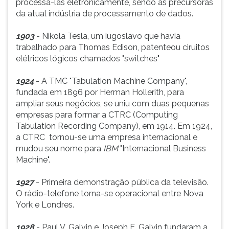
processá-las eletrônicamente, sendo as precursoras
da atual indústria de processamento de dados.
1903
- Nikola Tesla, um iugoslavo que havia
trabalhado para Thomas Edison, patenteou ciruitos
elétricos lógicos chamados "switches"
1924
- A TMC "Tabulation Machine Company",
fundada em 1896 por Herman Hollerith, para
ampliar seus negócios, se uniu com duas pequenas
empresas para formar a CTRC (Computing
Tabulation Recording Company), em 1914. Em 1924,
a CTRC tornou-se uma empresa internacional e
mudou seu nome para
IBM
"Internacional Business
Machine".
1927
- Primeira demonstração pública da televisão.
O rádio-telefone torna-se operacional entre Nova
York e Londres.
1928
- Paul V. Galvin e Joseph E. Galvin fundaram a