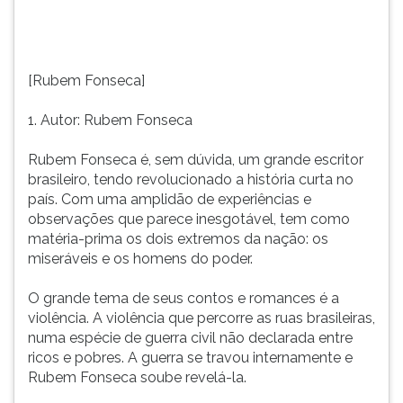
história
TAB
curta
e
no
depois
país.
F.
[Rubem Fonseca]
Com
Para
uma
pausar
1. Autor: Rubem Fonseca
amplidão
a
de
leitura
Rubem Fonseca é, sem dúvida, um grande escritor
experiências
pressione
brasileiro, tendo revolucionado a história curta no
e
D
país. Com uma amplidão de experiências e
observações
(primeira
observações que parece inesgotável, tem como
que
tecla
matéria-prima os dois extremos da nação: os
parece
à
miseráveis e os homens do poder.
inesgotável,
esquerda
tem
do
O grande tema de seus contos e romances é a
como
F),
violência. A violência que percorre as ruas brasileiras,
matéria-
para
numa espécie de guerra civil não declarada entre
prima
continuar
ricos e pobres. A guerra se travou internamente e
os
pressione
Rubem Fonseca soube revelá-la.
dois
G