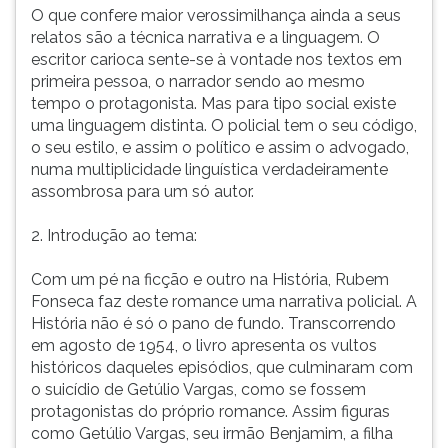
extremos
(primeira
O que confere maior verossimilhança ainda a seus
da
tecla
relatos são a técnica narrativa e a linguagem. O
nação:
à
escritor carioca sente-se à vontade nos textos em
os
direita
primeira pessoa, o narrador sendo ao mesmo
miseráveis
do
tempo o protagonista. Mas para tipo social existe
e
F).
uma linguagem distinta. O policial tem o seu código,
os
Para
o seu estilo, e assim o político e assim o advogado,
homens
ir
numa multiplicidade linguística verdadeiramente
do
ao
assombrosa para um só autor.
poder.
menu
O
principal
2. Introdução ao tema:
grande
pressione
tema
a
Com um pé na ficção e outro na História, Rubem
de
tecla
Fonseca faz deste romance uma narrativa policial. A
seus
J
História não é só o pano de fundo. Transcorrendo
contos
e
em agosto de 1954, o livro apresenta os vultos
e
depois
históricos daqueles episódios, que culminaram com
romances
F.
o suicídio de Getúlio Vargas, como se fossem
é
Pressione
protagonistas do próprio romance. Assim figuras
a
F
como Getúlio Vargas, seu irmão Benjamim, a filha
violência.
para