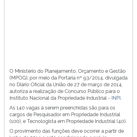
Tecnologista
TAB
em
e
Propriedade
depois
Industrial
F.
(40).
Para
pausar
a
leitura
pressione
D
O Ministério do Planejamento, Orçamento e Gestão
(primeira
(MPOG), por meio da Portaria nº 93/2014, divulgada
tecla
no Diário Oficial da União de 27 de março de 2014,
à
autoriza a realização de Concurso Público para o
esquerda
Instituto Nacional da Propriedade Industrial -
INPI
.
do
F),
As 140 vagas à serem preenchidas são para os
para
cargos de Pesquisador em Propriedade Industrial
continuar
(100), e Tecnologista em Propriedade Industrial (40).
pressione
O provimento das funções deve ocorrer a partir de
G