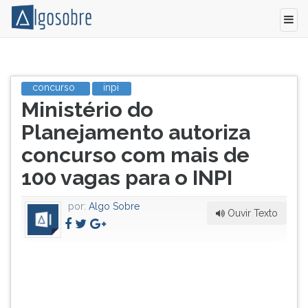
As
Pressione
140
TAB
concurso
inpi
Título
vagas
e
Ministério do
do
à
depois
artigo:
serem
F
Planejamento autoriza
preenchidas
para
concurso com mais de
são
ouvir
para
o
100 vagas para o INPI
os
conteúdo
cargos
principal
por:
Algo Sobre
de
desta
Ouvir Texto
Pesquisador
tela.
em
Para
Propriedade
pular
Industrial
essa
(100),
leitura
e
pressione