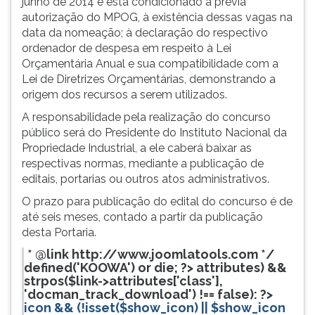
junho de 2014 e está condicionado a prévia
(primeira
autorização do MPOG, à existência dessas vagas na
tecla
data da nomeação; à declaração do respectivo
à
ordenador de despesa em respeito à Lei
direita
Orçamentária Anual e sua compatibilidade com a
do
Lei de Diretrizes Orçamentárias, demonstrando a
F).
origem dos recursos a serem utilizados.
Para
ir
A responsabilidade pela realização do concurso
ao
público será do Presidente do Instituto Nacional da
menu
Propriedade Industrial, a ele caberá baixar as
principal
respectivas normas, mediante a publicação de
pressione
editais, portarias ou outros atos administrativos.
a
O prazo para publicação do edital do concurso é de
tecla
até seis meses, contado a partir da publicação
J
desta Portaria.
e
depois
* @link http://www.joomlatools.com */
defined('KOOWA') or die; ?>
attributes) &&
F.
strpos($link->attributes['class'],
Pressione
'docman_track_download') !== false): ?>
F
icon && (!isset($show_icon) || $show_icon
para