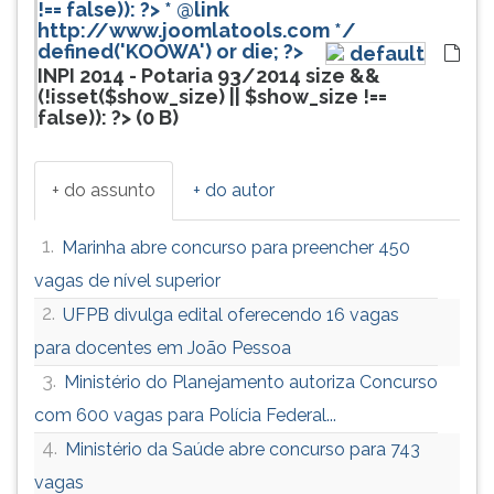
!== false)): ?>
* @link
ouvir
http://www.joomlatools.com */
essa
defined('KOOWA') or die; ?>
defaul
instrução
INPI 2014 - Potaria 93/2014
size &&
(!isset($show_size) || $show_size !==
novamente.
false)): ?>
(
0 B
)
+ do assunto
+ do autor
1.
Marinha abre concurso para preencher 450
vagas de nível superior
2.
UFPB divulga edital oferecendo 16 vagas
para docentes em João Pessoa
3.
Ministério do Planejamento autoriza Concurso
com 600 vagas para Polícia Federal...
4.
Ministério da Saúde abre concurso para 743
vagas