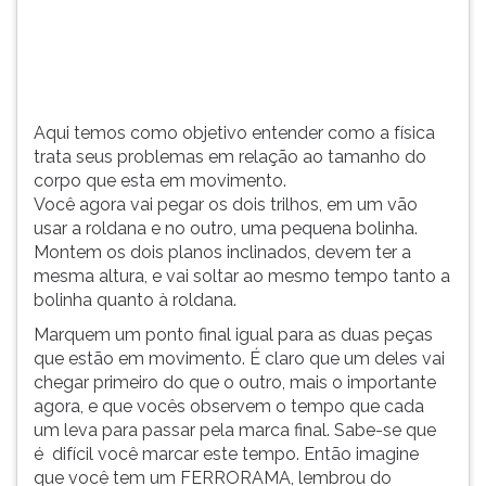
que
TAB
esta
e
em
depois
movimento. ...
F.
Para
Aqui temos como objetivo entender como a física
pausar
trata seus problemas em relação ao tamanho do
a
corpo que esta em movimento.
leitura
Você agora vai pegar os dois trilhos, em um vão
pressione
usar a roldana e no outro, uma pequena bolinha.
D
Montem os dois planos inclinados, devem ter a
(primeira
mesma altura, e vai soltar ao mesmo tempo tanto a
tecla
bolinha quanto à roldana.
à
esquerda
Marquem um ponto final igual para as duas peças
do
que estão em movimento. É claro que um deles vai
F),
chegar primeiro do que o outro, mais o importante
para
agora, e que vocês observem o tempo que cada
continuar
um leva para passar pela marca final. Sabe-se que
pressione
é difícil você marcar este tempo. Então imagine
G
que você tem um FERRORAMA, lembrou do