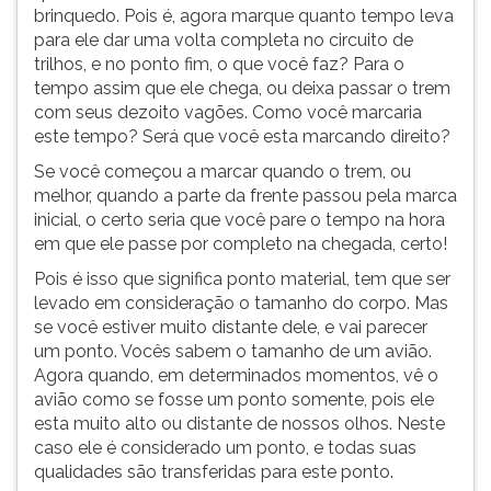
(primeira
brinquedo. Pois é, agora marque quanto tempo leva
tecla
para ele dar uma volta completa no circuito de
à
trilhos, e no ponto fim, o que você faz? Para o
direita
tempo assim que ele chega, ou deixa passar o trem
do
com seus dezoito vagões. Como você marcaria
F).
este tempo? Será que você esta marcando direito?
Para
Se você começou a marcar quando o trem, ou
ir
melhor, quando a parte da frente passou pela marca
ao
inicial, o certo seria que você pare o tempo na hora
menu
em que ele passe por completo na chegada, certo!
principal
pressione
Pois é isso que significa ponto material, tem que ser
a
levado em consideração o tamanho do corpo. Mas
tecla
se você estiver muito distante dele, e vai parecer
J
um ponto. Vocês sabem o tamanho de um avião.
e
Agora quando, em determinados momentos, vê o
depois
avião como se fosse um ponto somente, pois ele
F.
esta muito alto ou distante de nossos olhos. Neste
Pressione
caso ele é considerado um ponto, e todas suas
F
qualidades são transferidas para este ponto.
para