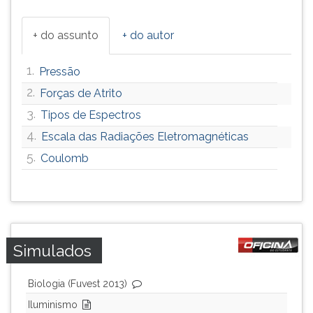
ouvir
essa
+ do assunto
+ do autor
instrução
novamente.
1.
Pressão
2.
Forças de Atrito
3.
Tipos de Espectros
4.
Escala das Radiações Eletromagnéticas
5.
Coulomb
Simulados
Biologia (Fuvest 2013)
Iluminismo