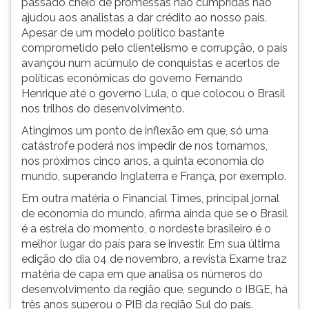
passado cheio de promessas não cumpridas não
(primeira
ajudou aos analistas a dar crédito ao nosso país.
tecla
Apesar de um modelo político bastante
à
comprometido pelo clientelismo e corrupção, o país
direita
avançou num acúmulo de conquistas e acertos de
do
políticas econômicas do governo Fernando
F).
Henrique até o governo Lula, o que colocou o Brasil
Para
nos trilhos do desenvolvimento.
ir
ao
Atingimos um ponto de inflexão em que, só uma
menu
catástrofe poderá nos impedir de nos tornamos,
principal
nos próximos cinco anos, a quinta economia do
pressione
mundo, superando Inglaterra e França, por exemplo.
a
Em outra matéria o Financial Times, principal jornal
tecla
de economia do mundo, afirma ainda que se o Brasil
J
é a estrela do momento, o nordeste brasileiro é o
e
melhor lugar do país para se investir. Em sua última
depois
edição do dia 04 de novembro, a revista Exame traz
F.
matéria de capa em que analisa os números do
Pressione
desenvolvimento da região que, segundo o IBGE, há
F
três anos superou o PIB da região Sul do país.
para