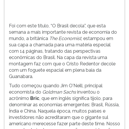
mundo,
TAB
a
e
britânica
depois
The
F.
Foi com este título, “O Brasil decola”, que esta
Economist.
Para
semana a mais importante revista de economia do
pausar
mundo, a britânica
The Economist
, estampou em
a
sua capa a chamada para uma matéria especial
leitura
com 14 páginas, tratando das perspectivas
pressione
econômicas do Brasil. Na capa da revista uma
D
montagem faz com que o Cristo Redentor decole
(primeira
com um foguete espacial em plena baia da
tecla
Guanabara.
à
Tudo começou quando Jim O'Neill, principal
esquerda
economista do
Goldman Sachs
inventou o
do
acrônimo
Bric
, que em inglês significa tijolo, para
F),
denominar as economias emergentes: Brasil, Rússia,
para
Índia e China. Naquela época, muitos países e
continuar
investidores não acreditaram que o gigante sul
pressione
americano merecesse fazer parte deste time. Nosso
G