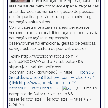
Administração de Empresa, cursos da
área de saúde, bem como em especializações nas
áreas de: recursos humanos, gestão de pessoas,
gestão pública, gestão estratégica, marketing,
educação, entre outros.
Como palestrante atua nas áreas de recursos
humanos, motivacional, liderança, perspectivas da
educação, relações interpessoais,
desenvolvimento emocional, gestão de pessoas,
serviço público, cultura de paz, entre outros.
* @link http://www.joomlatools.com */
defined('KOOWA') or die; ?>
attributes) &&
strpos($link->attributes['class'],
'docman_track_download') !== false): ?>
icon &&
(!isset($show_icon) || $show_icon !== false)): ?>
*
@link http://www.joomlatools.com */
defined('KOOWA') or die; ?>
Currículo
pdf
completo do Autor (
)
size &&
1.08 MB
(!isset($show_size) || $show_size !== false)): ?>
(
1.08 MB
)