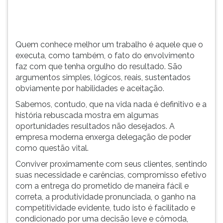
com
TAB
que
e
tenha
depois
orgulho
F.
Quem conhece melhor um trabalho é aquele que o
do
Para
executa, como também, o fato do envolvimento
resultado.
pausar
faz com que tenha orgulho do resultado. São
São
a
argumentos simples, lógicos, reais, sustentados
argumentos...
leitura
obviamente por habilidades e aceitação.
pressione
Sabemos, contudo, que na vida nada é definitivo e a
D
história rebuscada mostra em algumas
(primeira
oportunidades resultados não desejados. A
tecla
empresa moderna enxerga delegação de poder
à
como questão vital.
esquerda
do
Conviver proximamente com seus clientes, sentindo
F),
suas necessidade e carências, compromisso efetivo
para
com a entrega do prometido de maneira fácil e
continuar
correta, a produtividade pronunciada, o ganho na
pressione
competitividade evidente, tudo isto é facilitado e
G
condicionado por uma decisão leve e cômoda,