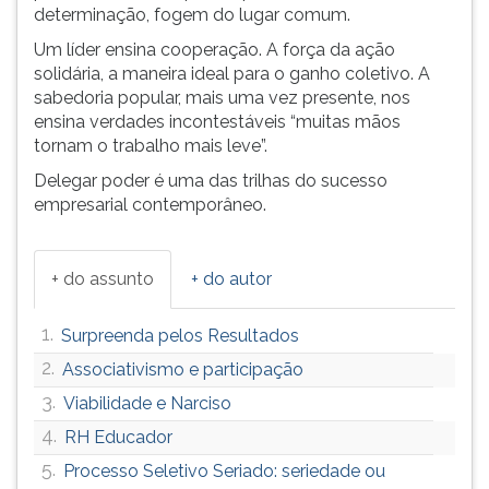
determinação, fogem do lugar comum.
ouvir
essa
Um líder ensina cooperação. A força da ação
instrução
solidária, a maneira ideal para o ganho coletivo. A
novamente.
sabedoria popular, mais uma vez presente, nos
ensina verdades incontestáveis “muitas mãos
tornam o trabalho mais leve”.
Delegar poder é uma das trilhas do sucesso
empresarial contemporâneo.
+ do assunto
+ do autor
1.
Surpreenda pelos Resultados
2.
Associativismo e participação
3.
Viabilidade e Narciso
4.
RH Educador
5.
Processo Seletivo Seriado: seriedade ou