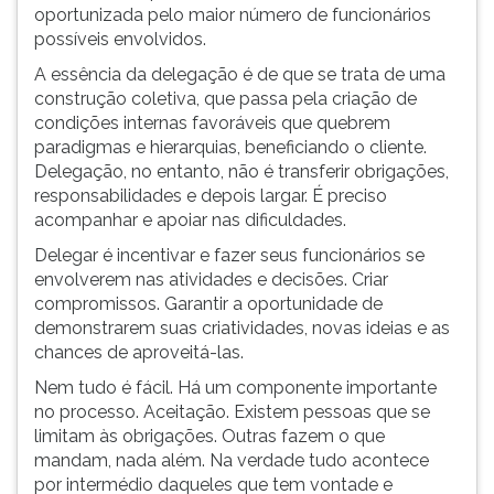
(primeira
oportunizada pelo maior número de funcionários
tecla
possíveis envolvidos.
à
A essência da delegação é de que se trata de uma
direita
construção coletiva, que passa pela criação de
do
condições internas favoráveis que quebrem
F).
paradigmas e hierarquias, beneficiando o cliente.
Para
Delegação, no entanto, não é transferir obrigações,
ir
responsabilidades e depois largar. É preciso
ao
acompanhar e apoiar nas dificuldades.
menu
principal
Delegar é incentivar e fazer seus funcionários se
pressione
envolverem nas atividades e decisões. Criar
a
compromissos. Garantir a oportunidade de
tecla
demonstrarem suas criatividades, novas ideias e as
J
chances de aproveitá-las.
e
Nem tudo é fácil. Há um componente importante
depois
no processo. Aceitação. Existem pessoas que se
F.
limitam às obrigações. Outras fazem o que
Pressione
mandam, nada além. Na verdade tudo acontece
F
por intermédio daqueles que tem vontade e
para