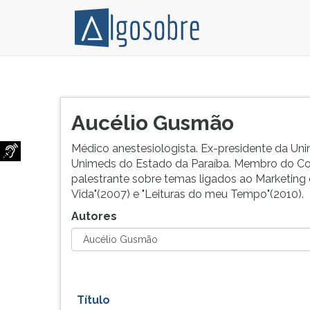
Relação
Pressione
de
TAB
todos
e
Aucélio Gusmão
os
depois
autores
F
Médico anestesiologista. Ex-presidente da Un
e
para
Unimeds do Estado da Paraíba. Membro do Con
colaboradores
ouvir
palestrante sobre temas ligados ao Marketing 
do
o
Vida"(2007) e "Leituras do meu Tempo"(2010).
Algo
conteúdo
Autores
Sobre.
principal
desta
tela.
Para
pular
essa
Título