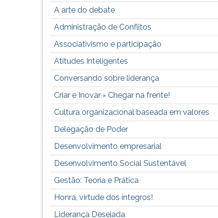
leitura
A arte do debate
pressione
TAB
Administração de Conflitos
e
depois
Associativismo e participação
F.
Atitudes Inteligentes
Para
pausar
Conversando sobre liderança
a
Criar e Inovar = Chegar na frente!
leitura
pressione
Cultura organizacional baseada em valores
D
(primeira
Delegação de Poder
tecla
Desenvolvimento empresarial
à
esquerda
Desenvolvimento Social Sustentável
do
Gestão: Teoria e Prática
F),
para
Honra, virtude dos íntegros!
continuar
Liderança Desejada
pressione