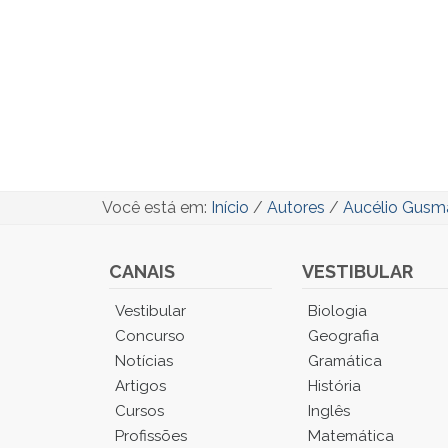
Você está em:
Início
/
Autores
/
Aucélio Gusm
CANAIS
VESTIBULAR
Você
Vestibular
Biologia
está
Concurso
Geografia
no
Notícias
Gramática
Menu
Artigos
História
Principal.
Cursos
Inglês
Pressione
TAB
Profissões
Matemática