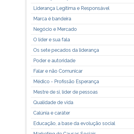
G
Liderança Legitima e Responsável
(primeira
tecla
Marca é bandeira
à
Negócio e Mercado
direita
do
O líder e sua fala
F).
Os sete pecados da liderança
Para
ir
Poder e autoridade
ao
menu
Falar e não Comunicar
principal
Médico - Profissão Esperança
pressione
a
Mestre de si, líder de pessoas
tecla
Qualidade de vida
J
e
Calúnia e caráter
depois
F.
Educação, a base da evolução social
Pressione
Marketing de Causas Sociais