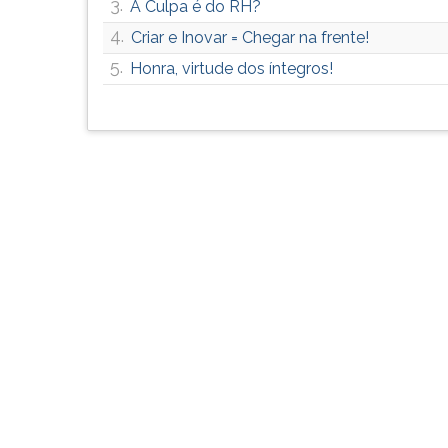
3.
A Culpa é do RH?
F
para
4.
Criar e Inovar = Chegar na frente!
ouvir
5.
Honra, virtude dos íntegros!
essa
instrução
novamente.