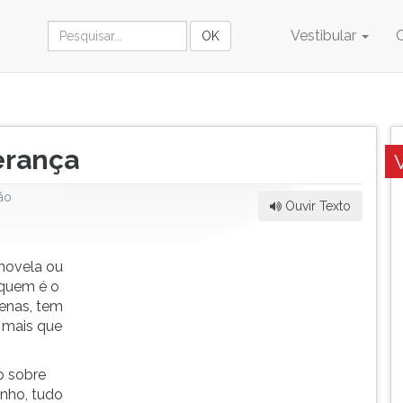
Vestibular
erança
ão
Ouvir Texto
novela ou
quem é o
cenas, tem
 mais que
o sobre
nho, tudo