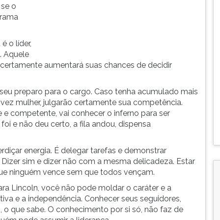
 se o
trama
é o líder,
. Aquele
s certamente aumentará suas chances de decidir
eu preparo para o cargo. Caso tenha acumulado mais
a vez mulher, julgarão certamente sua competência.
 e competente, vai conhecer o inferno para ser
oi e não deu certo, a fila andou, dispensa
erdiçar energia. É delegar tarefas e demonstrar
 Dizer sim e dizer não com a mesma delicadeza. Estar
r que ninguém vence sem que todos vençam.
ra Lincoln, você não pode moldar o caráter e a
iva e a independência. Conhecer seus seguidores,
 o que sabe. O conhecimento por si só, não faz de