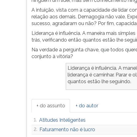
ninguém um líder, mas sem conhecimento ning
G
A intuição, vista com a capacidade de lidar co
(primeira
relação aos demais. Demagogia não vale. Exp
tecla
sucesso, agradaram ou não? Por fim, capacida
à
direita
Liderança é influência. A maneira mais simples
do
trás, verificando então quantos estão lhe segu
F).
Na verdade a pergunta chave, que todos querem
Para
conjunto à vitória?
ir
ao
Liderança é influência. A mane
menu
liderança é caminhar. Parar e ol
principal
quantos estão lhe seguindo.
pressione
a
tecla
J
+ do assunto
+ do autor
e
depois
1.
Atitudes Inteligentes
F.
2.
Faturamento não é lucro
Pressione