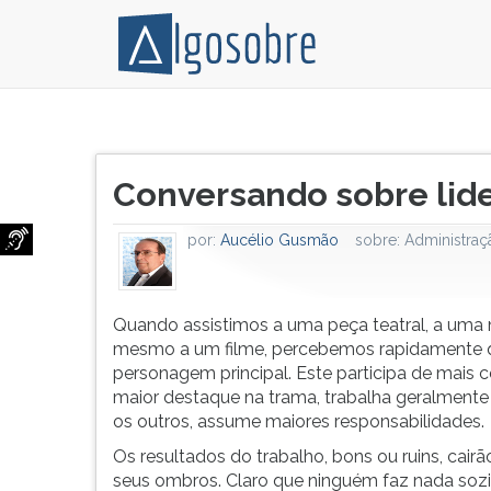
Quando
Pressione
assistimos
TAB
Título
a
e
Conversando sobre lid
do
uma
depois
artigo:
peça
F
por:
Aucélio Gusmão
sobre:
Administraç
teatral,
para
a
ouvir
uma
o
novela
conteúdo
Quando assistimos a uma peça teatral, a uma 
ou
principal
mesmo a um filme, percebemos rapidamente 
mesmo
desta
personagem principal. Este participa de mais 
a
tela.
maior destaque na trama, trabalha geralmente
um
Para
os outros, assume maiores responsabilidades.
filme,
pular
Os resultados do trabalho, bons ou ruins, cairã
percebemos
essa
seus ombros. Claro que ninguém faz nada sozi