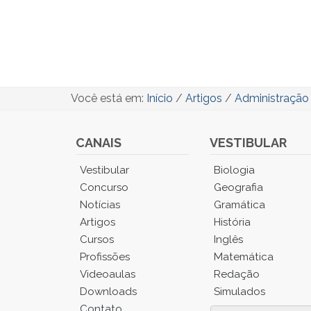
Você está em:
Início
/
Artigos
/
Administração
CANAIS
VESTIBULAR
Você
Vestibular
Biologia
está
Concurso
Geografia
no
Notícias
Gramática
Menu
Artigos
História
Principal.
Cursos
Inglês
Pressione
TAB
Profissões
Matemática
e
Videoaulas
Redação
depois
Downloads
Simulados
F
Contato