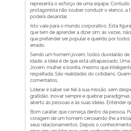
rapidamente
leitura
representa o esforço de uma equipe. Contudo,
quem
pressione
protagonista não souber conduzir o elenco, a 
é
TAB
poderá desandar.
o
e
Isto vale para o mundo corporativo. Esta figura 
personagem
depois
que tem de aprender a dizer sim; às vezes, não
principal.
F.
que pretender ser popular e querido por todo
Este
Para
errado.
participa
pausar
de
a
Sendo um homem jovem, todos duvidarão de s
mai...
leitura
idade, a ideia é de que está ultrapassado. Um
pressione
Jovem, mulher e bonita, mesmo que inteligente
D
respeitada. São realidades do cotidiano. Quem f
(primeira
comentários.
tecla
Liderar é saber ser fiel à sua missão, sem desp
à
gratidão. Inovar sempre e quebrar paradigmas.
esquerda
aberto às pessoas e às suas ideias. Entende
do
F),
Bom caráter, que começa dentro da pessoa. Pa
para
coragem de um homem cerceando-lhe a iniciat
continuar
seus relacionamentos. Depois o conhecimento,
pressione