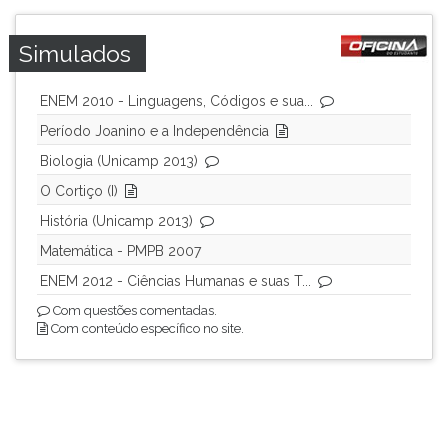
ouvir
essa
Simulados
instrução
novamente.
ENEM 2010 - Linguagens, Códigos e sua...
Período Joanino e a Independência
Biologia (Unicamp 2013)
O Cortiço (I)
História (Unicamp 2013)
Matemática - PMPB 2007
ENEM 2012 - Ciências Humanas e suas T...
Com questões comentadas.
Com conteúdo específico no site.