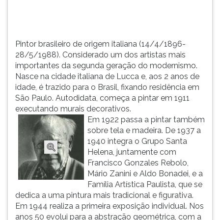
modernism...
TAB
e
depois
F.
Pintor brasileiro de origem italiana (14/4/1896-
Para
28/5/1988). Considerado um dos artistas mais
pausar
importantes da segunda geração do modernismo.
a
Nasce na cidade italiana de Lucca e, aos 2 anos de
leitura
idade, é trazido para o Brasil, fixando residência em
pressione
São Paulo. Autodidata, começa a pintar em 1911
D
executando murais decorativos.
(primeira
Em 1922 passa a pintar também
tecla
sobre tela e madeira. De 1937 a
à
1940 integra o Grupo Santa
esquerda
Helena, juntamente com
do
Francisco Gonzales Rebolo,
F),
Mário Zanini e Aldo Bonadei, e a
para
Família Artística Paulista, que se
continuar
dedica a uma pintura mais tradicional e figurativa.
pressione
Em 1944 realiza a primeira exposição individual. Nos
G
anos 50 evolui para a abstração geométrica, com a