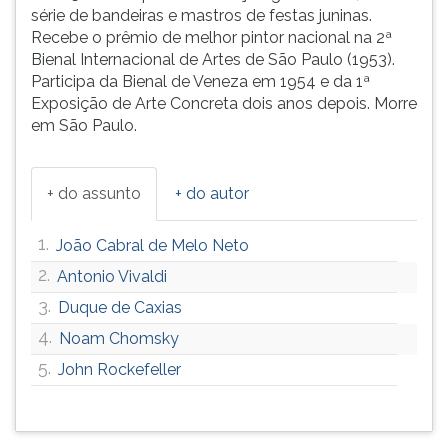
(primeira
série de bandeiras e mastros de festas juninas.
tecla
Recebe o prêmio de melhor pintor nacional na 2ª
à
Bienal Internacional de Artes de São Paulo (1953).
direita
Participa da Bienal de Veneza em 1954 e da 1ª
do
Exposição de Arte Concreta dois anos depois. Morre
F).
em São Paulo.
Para
ir
ao
+ do assunto
+ do autor
menu
principal
1.
João Cabral de Melo Neto
pressione
a
2.
Antonio Vivaldi
tecla
3.
Duque de Caxias
J
4.
e
Noam Chomsky
depois
5.
John Rockefeller
F.
Pressione
F
para