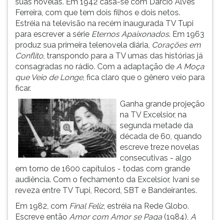
suas novelas. Em 1942 casa-se com Darcio Alves
(primeira
Ferreira, com que tem dois filhos e dois netos.
tecla
Estréia na televisão na recém inaugurada TV Tupi
à
para escrever a série
Eternos Apaixonados
. Em 1963
direita
produz sua primeira telenovela diária,
Corações em
do
Conflito
, transpondo para a TV umas das histórias já
F).
consagradas no rádio. Com a adaptação de
A Moça
Para
que Veio de Longe
, fica claro que o gênero veio para
ir
ficar.
ao
menu
Ganha grande projeção
principal
na TV Excelsior, na
pressione
segunda metade da
a
década de 60, quando
tecla
escreve treze novelas
J
consecutivas - algo
e
em torno de 1600 capítulos - todas com grande
depois
audiência. Com o fechamento da Excelsior, Ivani se
F.
reveza entre TV Tupi, Record, SBT e Bandeirantes.
Pressione
Em 1982, com
Final Feliz
, estréia na Rede Globo.
F
Escreve então
Amor com Amor se Paga
(1984),
A
para