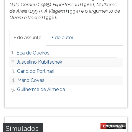
Gata Comeu
(1985)
Hipertensão
(1986),
Mulheres
ouvir
de Areia
(1993),
A Viagem
(1994) e o argumento de
essa
Quem é Você?
(1996).
instrução
novamente.
+ do assunto
+ do autor
1.
Eça de Queirós
2.
Juscelino Kubitschek
3.
Candido Portinari
4.
Mário Covas
5.
Guilherme de Almeida
Simulados