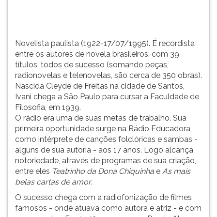
sucesso
TAB
(somando
e
pe&...
depois
F.
Novelista paulista (1922-17/07/1995). É recordista
Para
entre os autores de novela brasileiros, com 39
pausar
títulos, todos de sucesso (somando peças,
a
radionovelas e telenovelas, são cerca de 350 obras).
leitura
Nascida Cleyde de Freitas na cidade de Santos,
pressione
Ivani chega a São Paulo para cursar a Faculdade de
D
Filosofia, em 1939.
(primeira
O rádio era uma de suas metas de trabalho. Sua
tecla
primeira oportunidade surge na Rádio Educadora,
à
como intérprete de canções folclóricas e sambas -
esquerda
alguns de sua autoria - aos 17 anos. Logo alcança
do
notoriedade, através de programas de sua criação,
F),
entre eles
Teatrinho da Dona Chiquinha
e
As mais
para
belas cartas de amor
.
continuar
O sucesso chega com a radiofonização de filmes
pressione
famosos - onde atuava como autora e atriz - e com
G